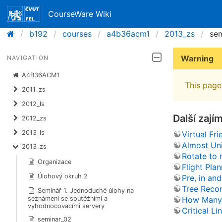
CourseWare Wiki
b192
courses
a4b36acm1
2013_zs
se
Warning
NAVIGATION
A4B36ACM1
This page 
2011_zs
2012_ls
Další zají
2012_zs
2013_ls
Virtual Fri
Almost Un
2013_zs
Rotate to 
Organizace
Flight Pla
Úlohový okruh 2
Pre, in an
Tree Recon
Seminář 1. Jednoduché úlohy na
How Many 
seznámení se soutěžními a
vyhodnocovacími servery
Critical Li
seminar_02