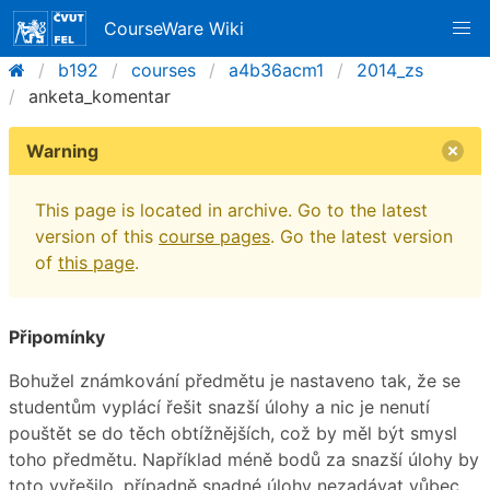
CourseWare Wiki
b192
courses
a4b36acm1
2014_zs
anketa_komentar
Warning
This page is located in archive. Go to the latest
version of this
course pages
. Go the latest version
of
this page
.
Připomínky
Bohužel známkování předmětu je nastaveno tak, že se
studentům vyplácí řešit snazší úlohy a nic je nenutí
pouštět se do těch obtížnějších, což by měl být smysl
toho předmětu. Například méně bodů za snazší úlohy by
toto vyřešilo, případně snadné úlohy nezadávat vůbec.