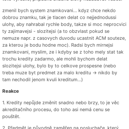
zmenil bych system znamkovani… kdyz chce nekdo
dobrou znamku, tak je tlacen delat co nejjednodussi
ulohy, aby nahrabal rychle body, takze si moc neprocvici
ty zajimavejsi - slozitejsi (a to obzvlast pokud se
nemuze napr. z casovych duvodu ucastnit ACM souteze,
za kterou je bodu hodne moc). Radsi bych mirnejsi
znamkovani, myslim, ze i kdyby se z toho mely stat tak
trochu kredity zadarmo, ale mohli bychom delat
slozitejsi ulohy, bylo by to celkove prospesne (nebo
treba muze byt predmet za malo kreditu → nikdo by
tam nechodil jenom kvuli kreditum…)
Reakce
1. Kredity nepůjde změnit snadno nebo brzy, to je věc
akreditačního procesu, do toho asi nemá cenu se
pouštět.
2. Předmět je původně zaměřen na posluchače, který