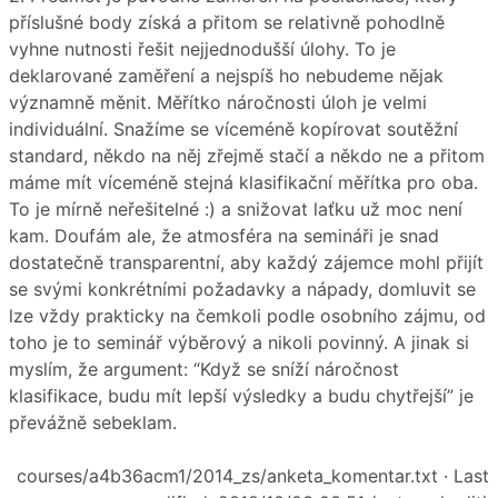
příslušné body získá a přitom se relativně pohodlně
vyhne nutnosti řešit nejjednodušší úlohy. To je
deklarované zaměření a nejspíš ho nebudeme nějak
významně měnit. Měřítko náročnosti úloh je velmi
individuální. Snažíme se víceméně kopírovat soutěžní
standard, někdo na něj zřejmě stačí a někdo ne a přitom
máme mít víceméně stejná klasifikační měřítka pro oba.
To je mírně neřešitelné :) a snižovat laťku už moc není
kam. Doufám ale, že atmosféra na semináři je snad
dostatečně transparentní, aby každý zájemce mohl přijít
se svými konkrétními požadavky a nápady, domluvit se
lze vždy prakticky na čemkoli podle osobního zájmu, od
toho je to seminář výběrový a nikoli povinný. A jinak si
myslím, že argument: “Když se sníží náročnost
klasifikace, budu mít lepší výsledky a budu chytřejší” je
převážně sebeklam.
courses/a4b36acm1/2014_zs/anketa_komentar.txt
· Last