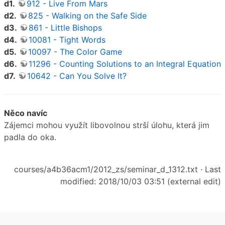
d1.
912 - Live From Mars
d2.
825 - Walking on the Safe Side
d3.
861 - Little Bishops
d4.
10081 - Tight Words
d5.
10097 - The Color Game
d6.
11296 - Counting Solutions to an Integral Equation
d7.
10642 - Can You Solve It?
Něco navíc
Zájemci mohou využít libovolnou strší úlohu, která jim
padla do oka.
courses/a4b36acm1/2012_zs/seminar_d_1312.txt
· Last
modified: 2018/10/03 03:51 (external edit)