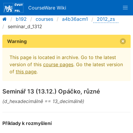
CourseWare Wiki
b192
courses
a4b36acm1
2012_zs
seminar_d_1312
Warning
This page is located in archive. Go to the latest
version of this
course pages
. Go the latest version
of
this page
.
Seminář 13 (13.12.) Opáčko, různé
(d_hexadecimálně == 13_decimálně)
Příklady k rozmyšlení