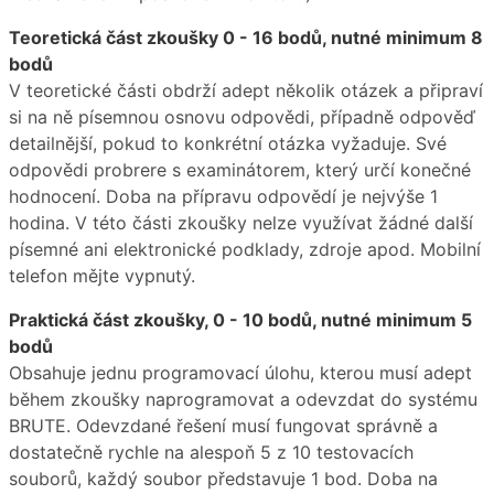
Teoretická část zkoušky 0 - 16 bodů, nutné minimum 8
bodů
V teoretické části obdrží adept několik otázek a připraví
si na ně písemnou osnovu odpovědi, případně odpověď
detailnější, pokud to konkrétní otázka vyžaduje. Své
odpovědi probrere s examinátorem, který určí konečné
hodnocení. Doba na přípravu odpovědí je nejvýše 1
hodina. V této části zkoušky nelze využívat žádné další
písemné ani elektronické podklady, zdroje apod. Mobilní
telefon mějte vypnutý.
Praktická část zkoušky, 0 - 10 bodů, nutné minimum 5
bodů
Obsahuje jednu programovací úlohu, kterou musí adept
během zkoušky naprogramovat a odevzdat do systému
BRUTE. Odevzdané řešení musí fungovat správně a
dostatečně rychle na alespoň 5 z 10 testovacích
souborů, každý soubor představuje 1 bod. Doba na