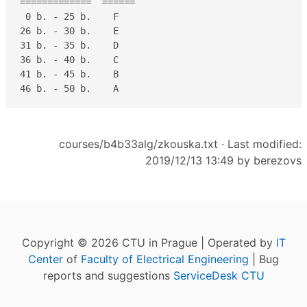
=============  ======

 0 b. - 25 b.    F 

26 b. - 30 b.    E 

31 b. - 35 b.    D  

36 b. - 40 b.    C 

41 b. - 45 b.    B 

46 b. - 50 b.    A
courses/b4b33alg/zkouska.txt
· Last modified:
2019/12/13 13:49 by
berezovs
Copyright © 2026 CTU in Prague | Operated by
IT
Center
of
Faculty of Electrical Engineering
| Bug
reports and suggestions
ServiceDesk CTU