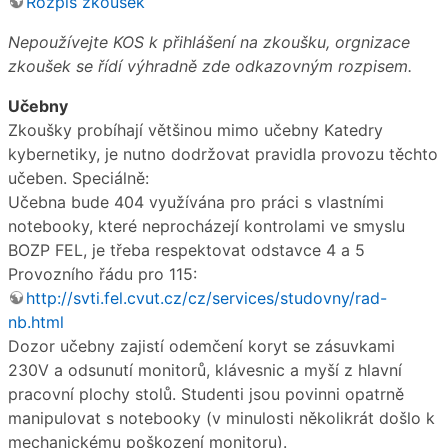
Rozpis zkoušek
Nepoužívejte KOS k přihlášení na zkoušku, orgnizace
zkoušek se řídí výhradně zde odkazovným rozpisem.
Učebny
Zkoušky probíhají většinou mimo učebny Katedry
kybernetiky, je nutno dodržovat pravidla provozu těchto
učeben. Speciálně:
Učebna bude 404 využívána pro práci s vlastními
notebooky, které neprocházejí kontrolami ve smyslu
BOZP FEL, je třeba respektovat odstavce 4 a 5
Provozního řádu pro 115:
http://svti.fel.cvut.cz/cz/services/studovny/rad-
nb.html
Dozor učebny zajistí odemčení koryt se zásuvkami
230V a odsunutí monitorů, klávesnic a myší z hlavní
pracovní plochy stolů. Studenti jsou povinni opatrně
manipulovat s notebooky (v minulosti několikrát došlo k
mechanickému poškození monitoru).