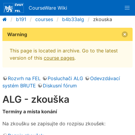
CourseWare Wiki
b191
courses
b4b33alg
zkouska
Warning
This page is located in archive. Go to the latest
version of this
course pages
.
Rozvrh na FEL
Posluchači ALG
Odevzdávací
systém BRUTE
Diskusní fórum
ALG - zkouška
Termíny a místa konání
Na zkoušku se zapisujte do rozpisu zkoušek: