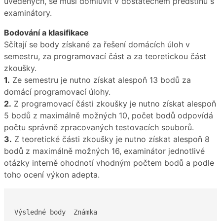
uvedených, se musí domluvit v dostatečném předstihu s
examinátory.
Bodování a klasifikace
Sčítají se body získané za řešení domácích úloh v
semestru, za programovací část a za teoretickou část
zkoušky.
1.
Ze semestru je nutno získat alespoň 13 bodů za
domácí programovací úlohy.
2.
Z programovací části zkoušky je nutno získat alespoň
5 bodů z maximálně možných 10, počet bodů odpovídá
počtu správně zpracovaných testovacích souborů.
3.
Z teoretické části zkoušky je nutno získat alespoň 8
bodů z maximálně možných 16, examinátor jednotlivé
otázky interně ohodnotí vhodným počtem bodů a podle
toho ocení výkon adepta.
Výsledné body  Známka  
