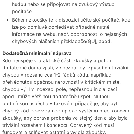
hudbu nebo se připojovat na zvukový výstup
počítače.
Během zkoušky je k dispozici učitelský počítač, kde
lze po domluvě dohledávat případné nutné
informace na webu, např. podrobnosti o nejasných
chybových hlášeních překladače/
GUI
, apod.
Dodatečná minimální náprava
Kdo neuspěje v praktické části zkoušky a potom
dodatečně doma zjistí, že nezdar byl způsoben triviální
chybou v rozsahu cca 1-2 řádků kódu, například
přehlédnutou opačnou nerovností v kritickém místě,
chybou +/-1 v indexaci pole, nepřesnou inicializací
apod., může většinou dodatečně uspět. Nutnou
podmínkou úspěchu v takovém případě je, aby byl
chybný kód odevzdán do upload systému před koncem
zkoušky, aby oprava proběhla ve stejný den a aby byla
triviální rozsahem i koncepcí. Opravený kód musí
fungovat a splňovat ostatní pravidla zkoušky.