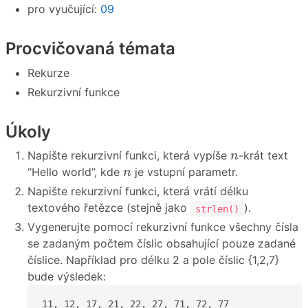
pro vyučující:
09
Procvičovaná témata
Rekurze
Rekurzivní funkce
Úkoly
n
Napište rekurzivní funkci, která vypíše
-krát text
n
n
“Hello world”, kde
je vstupní parametr.
n
Napište rekurzivní funkci, která vrátí délku
textového řetězce (stejně jako
).
strlen()
Vygenerujte pomocí rekurzivní funkce všechny čísla
se zadaným počtem číslic obsahující pouze zadané
číslice. Například pro délku 2 a pole číslic {1,2,7}
bude výsledek:
11, 12, 17, 21, 22, 27, 71, 72, 77