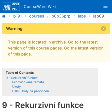
CourseWare Wiki
b191
courses
b0b36prp
labs
lab09
Warning
This page is located in archive. Go to the latest
version of this
course pages
. Go the latest version
of
this page
.
Table of Contents
9 - Rekurzivní funkce
Procvičovaná témata
Úkoly
Další úkoly na procvičení
9 - Rekurzivní funkce