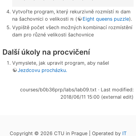
n
Vytvořte program, který rekurzivně rozmístí
dam
n
n
na šachovnici o velikosti
(
Eight queens puzzle
).
n
Vypiště počet všech možných kombinací rozmístění
dam pro různé velikosti šachovnice
Další úkoly na procvičení
Vymyslete, jak upravit program, aby našel
Jezdcovu procházku.
courses/b0b36prp/labs/lab09.txt
· Last modified:
2018/06/11 15:00 (external edit)
Copyright © 2026 CTU in Prague | Operated by
IT