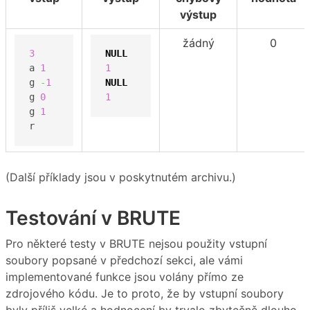
výstup
žádný
0
3
NULL
a 
1
1
g 
-
1
NULL
g 
0
1
g 
1
r
(Další příklady jsou v poskytnutém archivu.)
Testování v BRUTE
Pro některé testy v BRUTE nejsou použity vstupní
soubory popsané v předchozí sekci, ale vámi
implementované funkce jsou volány přímo ze
zdrojového kódu. Je to proto, že by vstupní soubory