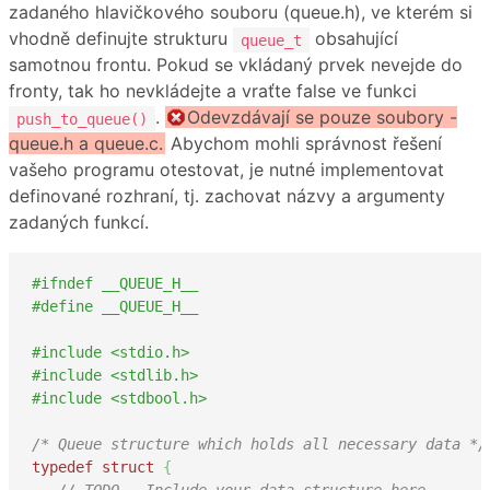
zadaného hlavičkového souboru (queue.h), ve kterém si
vhodně definujte strukturu
obsahující
queue_t
samotnou frontu. Pokud se vkládaný prvek nevejde do
fronty, tak ho nevkládejte a vraťte false ve funkci
.
Odevzdávají se pouze soubory -
push_to_queue()
queue.h a queue.c.
Abychom mohli správnost řešení
vašeho programu otestovat, je nutné implementovat
definované rozhraní, tj. zachovat názvy a argumenty
zadaných funkcí.
#ifndef __QUEUE_H__
#define __QUEUE_H__
#include <stdio.h>
#include <stdlib.h>
#include <stdbool.h>
/* Queue structure which holds all necessary data */
typedef
struct
{
// TODO - Include your data structure here