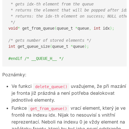
 * gets idx-th element from the queue

 * returns the element that will be popped after idx 
 * returns: the idx-th element on success; NULL other
 */
void
*
 get_from_queue
(
queue_t 
*
queue
,
int
 idx
)
;
/* gets number of stored elements */
int
 get_queue_size
(
queue_t 
*
queue
)
;
#endif /* __QUEUE_H__ */
Poznámky:
Ve funkci
uvažujeme, že při mazání
delete_queue()
je fronta již prázdná a není potřeba dealokovat
jednotlivé elementy.
Funkce
vrací element, který je ve
get_from_queue()
frontě na indexu idx. Nijak to nesouvisí s vnitřní
reprezentací. Neboli na indexu 0 je vždy element na
začáteku fronty, který by byl jako první odstraněn