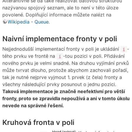
Alterantivně se dá také realizovat datovou strukturou
nazývanou spojový seznam, ale to není v této úloze
povolené. Doplňující informace můžete nalézt na
Wikipedia - Queue
.
Naivní implementace fronty v poli
Nejjednodušší implementací fronty v poli je ukládání
-
i
tého prvku ve frontě na
-tou pozici v poli. Přidávání
i
nového prvku je velmi snadné. Na druhou vyjímání prvků
může tvrvat dlouho, protože abychom zachovali pořadí,
tak je nutné nejprve vyjmout 1. prvek (z čela) fronty a
všechny následující prvky posunout o jednu pozici.
Taková implementace je značně neefektivní pro větší
fronty, proto se zpravidla nepoužívá a ani v tomto úkolu
nevede na správné řešení.
Kruhová fronta v poli