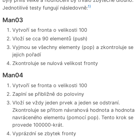
byly příliš velké a hodnocení by trvalo zbytečně dlouho.
1)
Jednotilivé testy fungují následovně:
Man03
Vytvoří se fronta o velikosti 100
Vloží se cca 90 elementů (push)
Vyjmou se všechny elementy (pop) a zkontroluje se
jejich pořadí
Zkontroluje se nulová velikost fronty
Man04
Vytvoří se fronta o velikosti 100
Zaplní se přibližně do poloviny
Vloží se vždy jeden prvek a jeden se odstraní.
Zkontroluje se přitom návrahová hodnota a hodnota
navráceného elementu (pomocí pop). Tento krok se
provede 100000-krát.
Vyprázdní se zbytek fronty