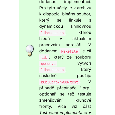
dodanou implementací.
Pro tyto učely je v archivu
k dispozici binární soubor,
který se linkuje s
dynamickou knihovnou
, kterou
libqueue.so
hledá v aktuálním
pracovním adresáři. V
dodaném
je cíl
Makefile
, který ze souboru
lib
vytvoří
queue.c
, který
libqueue.so
následně použije
. V
b0b36prp-hw08-test
případě přepínače '-prp-
optional' se též testuje
zmenšování kruhové
fronty. Více viz část
Testování implementace v