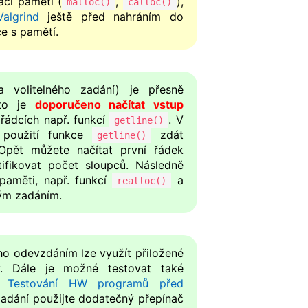
ci paměti (
,
),
malloc()
calloc()
Valgrind
ještě před nahráním do
e s pamětí.
a volitelného zadání) je přesně
oto je
doporučeno načítat vstup
 řádcích např. funkcí
. V
getline()
 použití funkce
zdát
getline()
Opět můžete načítat první řádek
ifikovat počet sloupců. Následně
paměti, např. funkcí
a
realloc()
ným zadáním.
ho odevzdáním lze využít přiložené
ry. Dále je možné testovat také
iz
Testování HW programů před
 zadání použijte dodatečný přepínač