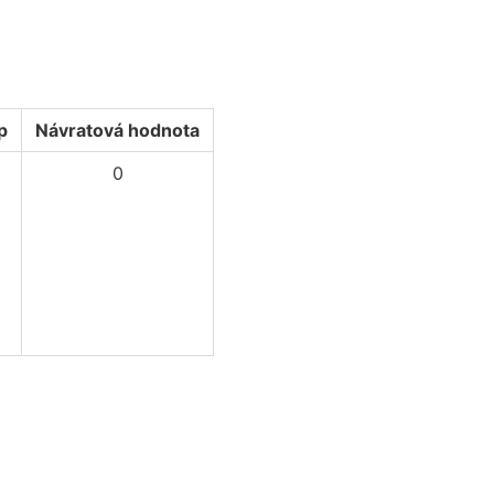
)
p
Návratová hodnota
0