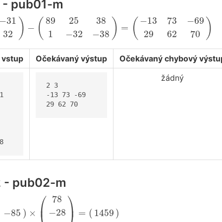
1 - pub01-m
30
30
32
)
−
(
89
25
38
1
−
32
−
38
)
=
(
−
13
73
−
69
29
62
70
−
31
89
25
38
−
13
73
−
69
)
(
)
(
)
−
=
32
1
−
32
−
38
29
62
70
 vstup
Očekávaný výstup
Očekávaný chybový výstu
žádný
2 3



-13 73 -69

29 62 70
8
2 - pub02-m
5
)
×
(
78
−
28
−
97
)
=
(
1459
)
⎛
⎞
78
⎜
⎟
−
28
)
×
=
(
)
−
85
1459