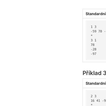
Standardní
1 3

-59 78 -
*

3 1

78

-28

-97
Příklad 
Standardní
2 3

16 41 -98
*
