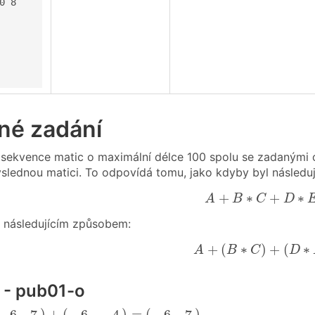
0 8

lné zadání
 sekvence matic o maximální délce 100 spolu se zadanými o
ýslednou matici. To odpovídá tomu, jako kdyby byl následuj
A
+
B
∗
C
+
D
∗
E
−
+
∗
+
∗
A
B
C
D
 následujícím způsobem:
A
+
(
B
∗
C
)
+
(
D
∗
E
+
(
∗
)
+
(
∗
A
B
C
D
1 - pub01-o
)
+
(
−
6
−
4
)
=
(
−
6
7
)
)
+
(
)
=
(
)
−
6
7
−
6
−
4
−
6
7