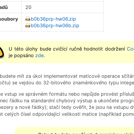
oadů
20
soubory
b0b36prp-hw06.zip
b0b36prp-hw06b.zip
U této úlohy bude cvičící ručně hodnotit dodržení
Co
je popsáno
zde
.
 budete mít za úkol implementovat maticové operace sčítání
čtu) se vejdou do 32-bitového znaménkového typu intege
 vstup ve správném formátu nebo nepůjde provést příslušn
onec řádku na standardní chybový výstup a ukončete pro
ezery a nové řádky); stačí tedy ověřit, že jsou na vstupu dv
t celých čísel odpovídající velikosti matice (například po