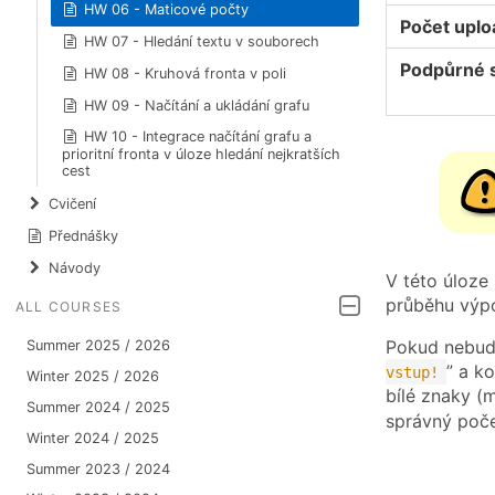
HW 06 - Maticové počty
Počet upl
HW 07 - Hledání textu v souborech
Podpůrné 
HW 08 - Kruhová fronta v poli
HW 09 - Načítání a ukládání grafu
HW 10 - Integrace načítání grafu a
prioritní fronta v úloze hledání nejkratších
cest
Cvičení
Přednášky
Návody
V této úloze
průběhu výpo
ALL COURSES
Pokud nebude
Summer 2025 / 2026
” a k
vstup!
Winter 2025 / 2026
bílé znaky (m
Summer 2024 / 2025
správný poče
Winter 2024 / 2025
Summer 2023 / 2024