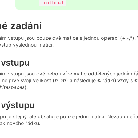
.
-optional
né zadání
ím vstupu jsou pouze dvě matice s jednou operací (+,-,*).
ýstup výslednou matici.
 vstupu
ím vstupu jsou dvě nebo i více matic oddělených jedním ř
n
m
n
nejprve svoji velikost (
,
) a následuje
řádků vždy s
n
m
n
hitespaces
).
 výstupu
pu je stejný, ale obsahuje pouze jednu matici. Nezapomeňt
ak nového řádku.