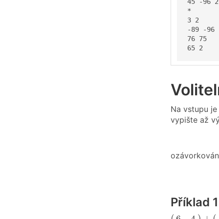
45 -96 2
*

3 2

-89 -96

76 75

65 2
Volite
Na vstupu je
vypište až v
ozávorkován
Příklad 
(
6
4
)
+
(
−
6
7
(
)
+
(
6
4