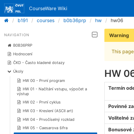
CourseWare Wiki
b191
courses
b0b36prp
hw
hw06
Warning
NAVIGATION
B0B36PRP
This page 
Hodnocení
ČKD - Často kladené dotazy
HW 06
Úkoly
HW 00 - První program
Termín od
HW 01 - Načítání vstupu, výpočet a
výstup
HW 02 - První cyklus
Povinné za
HW 03 - Kreslení (ASCII art)
Volitelné z
HW 04 - Prvočíselný rozklad
HW 05 - Caesarova šifra
Bonusové 