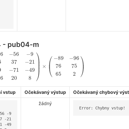
4 - pub04-m
6
−
9
−
19
66
37
−
21
20
49
−
71
−
49
45
−
96
20
8
)
×
(
−
89
−
⎞
96
−
56
−
9
⎛
⎞
−
89
−
96
⎟

6
37
−
21
⎟

⎜
⎟
⎟
76
75
×
⎝
⎠
9
−
71
−
49
⎠
65
2
96
20
8
í vstup
Očekávaný výstup
Očekávaný chybový výs
žádný
Error: Chybny vstup!
56 -9

7 -21

1 -49
