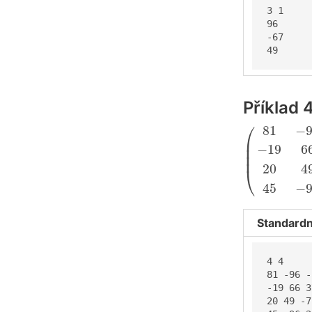
3 1

96

-67

49
Příklad 
(
81
−
96
−
5
⎛
81
−
⎜

−
19
6
⎜

⎜
20
4
⎝
45
−
Standardn
4 4

81 -96 -
-19 66 3
20 49 -7