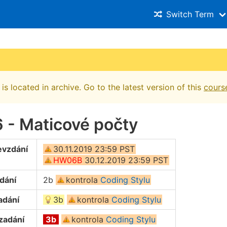
Switch Term
is located in archive. Go to the latest version of this
cours
 - Maticové počty
evzdání
30.11.2019 23:59 PST
HW06B
30.12.2019 23:59 PST
dání
2b
kontrola
Coding Stylu
adání
3b
kontrola
Coding Stylu
zadání
3b
kontrola
Coding Stylu