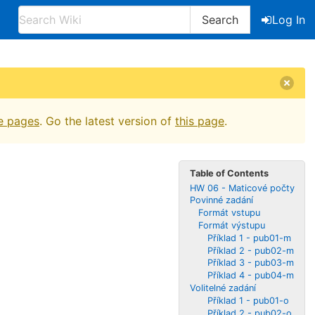
Search
Log In
e pages
. Go the latest version of
this page
.
Table of Contents
HW 06 - Maticové počty
Povinné zadání
Formát vstupu
Formát výstupu
Příklad 1 - pub01-m
Příklad 2 - pub02-m
Příklad 3 - pub03-m
Příklad 4 - pub04-m
Volitelné zadání
Příklad 1 - pub01-o
Příklad 2 - pub02-o