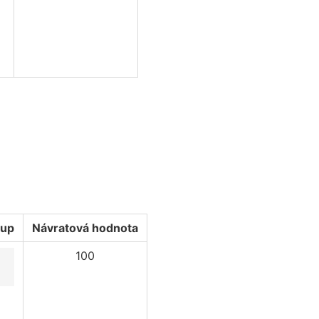
96
76
75
65
2
)
tup
Návratová hodnota
100