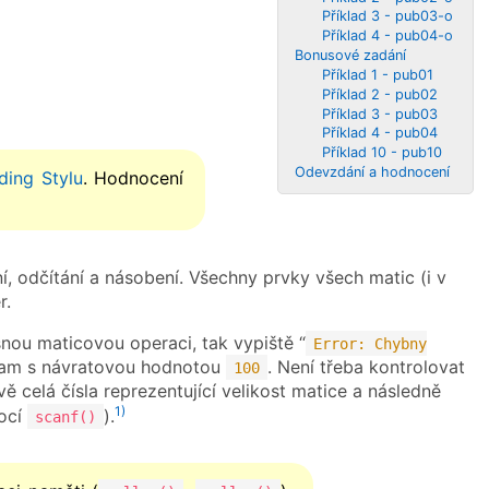
Příklad 3 - pub03-o
Příklad 4 - pub04-o
Bonusové zadání
Příklad 1 - pub01
Příklad 2 - pub02
Příklad 3 - pub03
Příklad 4 - pub04
Příklad 10 - pub10
Odevzdání a hodnocení
ding Stylu
. Hodnocení
, odčítání a násobení. Všechny prvky všech matic (i v
r.
ou maticovou operaci, tak vypiště “
Error: Chybny
gram s návratovou hodnotou
. Není třeba kontrolovat
100
ě celá čísla reprezentující velikost matice a následně
1)
mocí
).
scanf()