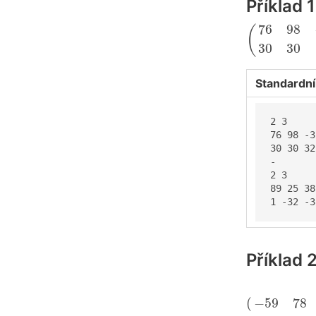
Příklad 
(
76
98
−
31
76
98
(
30
30
Standardní
2 3

76 98 -31
30 30 32

-

2 3

89 25 38

1 -32 -3
Příklad 
(
−
59
78
−
8
(
−
59
78