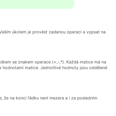
 Vaším úkolem je provést zadanou operaci a vypsat na
ádkem se znakem operace (+,-,*). Každá matice má na
m
hodnotami matice. Jednotlivé hodnoty jsou oddělené
m
e, že na konci řádku není mezera a i za posledním