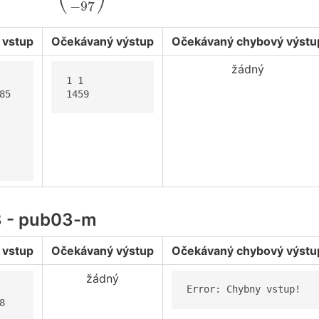
⎝
⎠
−
97
 vstup
Očekávaný výstup
Očekávaný chybový výstu
žádný
1 1

85

1459
3 - pub03-m
 vstup
Očekávaný výstup
Očekávaný chybový výstu
žádný
Error: Chybny vstup!

