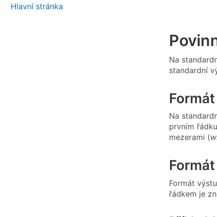
Hlavní stránka
Povin
Na standardn
standardní v
Formát
Na standardn
prvním řádku 
mezerami (
w
Formát
Formát výstu
řádkem je zn