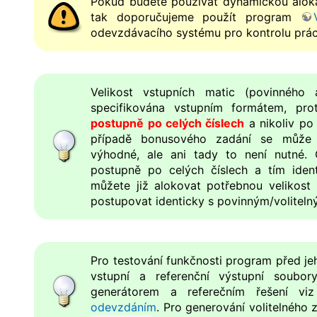
Pokud budete používat dynamickou aloka
tak doporučujeme použít program
odevzdávacího systému pro kontrolu prác
Velikost vstupních matic (povinného 
specifikována vstupním formátem, pr
postupně po celých číslech
a nikoliv po
případě bonusového zadání se může
výhodné, ale ani tady to není nutné. 
postupně po celých číslech a tím ident
můžete již alokovat potřebnou velikost 
postupovat identicky s povinným/volitel
Pro testování funkčnosti program před je
vstupní a referenční výstupní soubo
generátorem a referečním řešení v
odevzdáním
. Pro generování volitelného