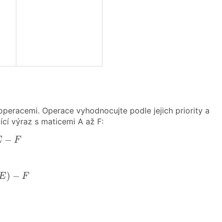
peracemi. Operace vyhodnocujte podle jejich priority a
ící výraz s maticemi A až F:
F
−
E
F
)
−
F
)
−
E
F