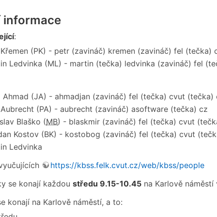
í informace
jící
:
 Křemen (PK) - petr (zavináč) kremen (zavináč) fel (tečka) 
in Ledvinka (ML) - martin (tečka) ledvinka (zavináč) fel (te
 Ahmad (JA) - ahmadjan (zavináč) fel (tečka) cvut (tečka)
 Aubrecht (PA) - aubrecht (zavináč) asoftware (tečka) cz
slav Blaško (
MB
) - blaskmir (zavináč) fel (tečka) cvut (tečk
an Kostov (BK) - kostobog (zavináč) fel (tečka) cvut (tečk
in Ledvinka
vyučujících
https://kbss.felk.cvut.cz/web/kbss/people
y se konají každou
středu 9.15-10.45
na Karlově náměstí 
e konají na Karlově náměstí, a to:
tředu