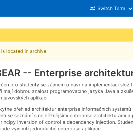
Switch Term
is located in archive.
AR -- Enterprise architektu
rčen pro studenty se zájmem o návrh a implementaci složi
ří mají dobrou znalost programovacího jazyka Java a zkuš
 javovských aplikací.
ytne přehled architektur enterprise informačních systémů
enti se seznámí s nejběžnějšími enterprise architekturami 
rincipy inversion of control a dependency injection. Studen
 bude vyvinutí jednoduché enterprise aplikace.