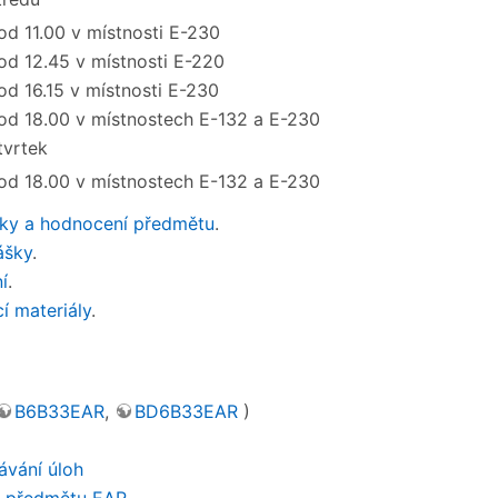
od 11.00 v místnosti E-230
od 12.45 v místnosti E-220
od 16.15 v místnosti E-230
od 18.00 v místnostech E-132 a E-230
tvrtek
od 18.00 v místnostech E-132 a E-230
ky a hodnocení předmětu
.
ášky
.
í
.
cí materiály
.
B6B33EAR
,
BD6B33EAR
)
ávání úloh
h předmětu EAR