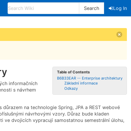
Search
Log In
ry
Table of Contents
B6B33EAR -- Enterprise architektury
tých informačních
Základní informace
Odkazy
enosti s návrhem
 s důrazem na technologie Spring, JPA a REST webové
a příslušnými návrhovými vzory. Důraz bude kladen
ti ve dvojicích vypracují samostatnou semestrální úlohu,