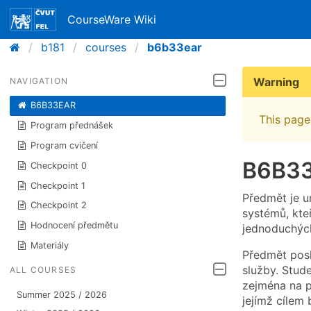
CourseWare Wiki
b181
courses
b6b33ear
Warning
NAVIGATION
B6B33EAR
This page 
Program přednášek
Program cvičení
B6B33E
Checkpoint 0
Checkpoint 1
Předmět je u
Checkpoint 2
systémů, kte
Hodnocení předmětu
jednoduchých
Materiály
Předmět posk
služby. Stud
ALL COURSES
zejména na p
Summer 2025 / 2026
jejímž cílem