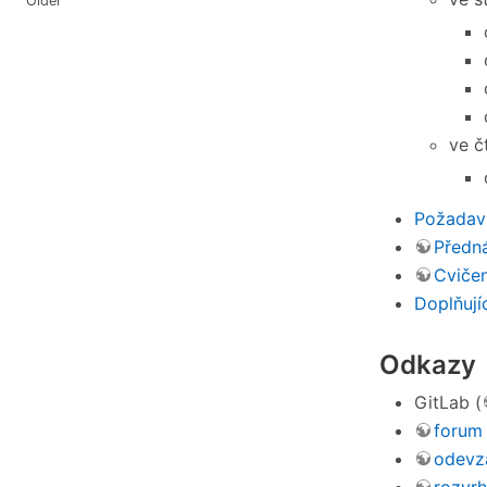
Older
ve č
Požadav
Předn
Cvičen
Doplňují
Odkazy
GitLab (
forum
odevz
rozvr