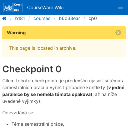
CourseWare Wiki
b181
courses
b6b33ear
cp0
Warning
This page is located in archive.
Checkpoint 0
Cílem tohoto checkpointu je především ujasnit si témata
semestrálních prací a vyřešit případné konflikty (
v jedné
paralelce by se neměla témata opakovat
, až na níže
uvedené výjimky).
Odevzdává se:
Téma semestrální práce,