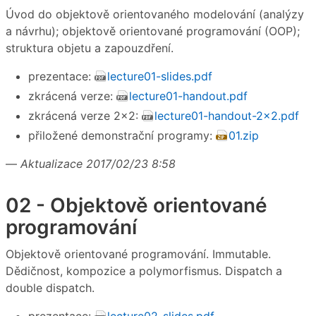
Úvod do objektově orientovaného modelování (analýzy
a návrhu); objektově orientované programování (OOP);
struktura objetu a zapouzdření.
prezentace:
lecture01-slides.pdf
zkrácená verze:
lecture01-handout.pdf
zkrácená verze 2×2:
lecture01-handout-2x2.pdf
přiložené demonstrační programy:
01.zip
—
Aktualizace 2017/02/23 8:58
02 - Objektově orientované
programování
Objektově orientované programování. Immutable.
Dědičnost, kompozice a polymorfismus. Dispatch a
double dispatch.