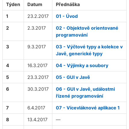
Týden
Datum
Přednáška
1
23.2.2017
01 - Úvod
2
2.3.2017
02 - Objektově orientované
programování
3
9.3.2017
03 - Výčtové typy a kolekce v
Javě, generické typy
4
16.3.2017
04 - Výjimky a soubory
5
23.3.2017
05 - GUI v Javě
6
30.3.2017
06 - GUI v Javě, událostmi
řízené programování
7
6.4.2017
07 - Vícevláknové aplikace 1
8
13.4.2017
—