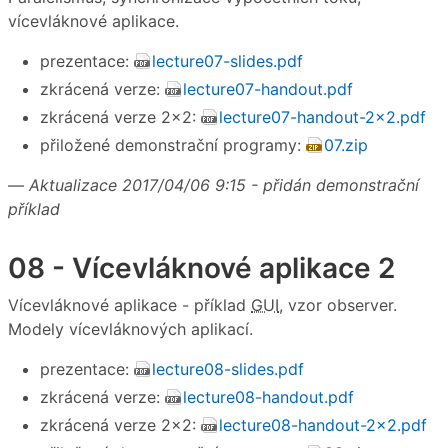
vícevláknové aplikace.
prezentace:
lecture07-slides.pdf
zkrácená verze:
lecture07-handout.pdf
zkrácená verze 2×2:
lecture07-handout-2x2.pdf
přiložené demonstrační programy:
07.zip
—
Aktualizace 2017/04/06 9:15 - přidán demonstrační
příklad
08 - Vícevláknové aplikace 2
Vícevláknové aplikace - příklad
GUI
, vzor observer.
Modely vícevláknových aplikací.
prezentace:
lecture08-slides.pdf
zkrácená verze:
lecture08-handout.pdf
zkrácená verze 2×2:
lecture08-handout-2x2.pdf