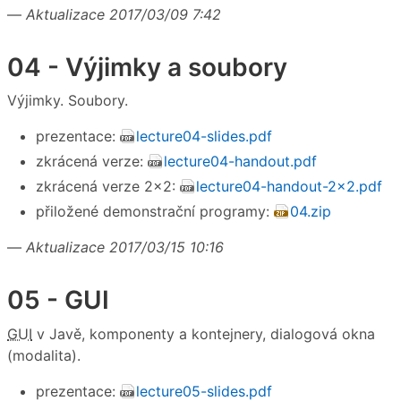
—
Aktualizace 2017/03/09 7:42
04 - Výjimky a soubory
Výjimky. Soubory.
prezentace:
lecture04-slides.pdf
zkrácená verze:
lecture04-handout.pdf
zkrácená verze 2×2:
lecture04-handout-2x2.pdf
přiložené demonstrační programy:
04.zip
—
Aktualizace 2017/03/15 10:16
05 - GUI
GUI
v Javě, komponenty a kontejnery, dialogová okna
(modalita).
prezentace:
lecture05-slides.pdf