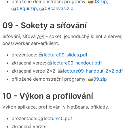
přiložené demonstrační programy:
08.zip
,
08gui.zip
,
08canvas.zip
09 - Sokety a síťování
Síťování, síťová
API
- soket, jednoduchý klient a server,
boss/worker server/klient.
prezentace:
lecture09-slides.pdf
zkrácená verze:
lecture09-handout.pdf
zkrácená verze 2×2:
lecture09-handout-2x2.pdf
přiložené demonstrační programy:
09.zip
10 - Výkon a profilování
Výkon aplikace, profilování v NetBeans, příklady.
prezentace:
lecture10.pdf
zkrácená verze: