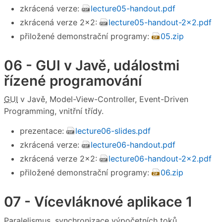
zkrácená verze:
lecture05-handout.pdf
zkrácená verze 2×2:
lecture05-handout-2x2.pdf
přiložené demonstrační programy:
05.zip
06 - GUI v Javě, událostmi
řízené programování
GUI
v Javě, Model-View-Controller, Event-Driven
Programming, vnitřní třídy.
prezentace:
lecture06-slides.pdf
zkrácená verze:
lecture06-handout.pdf
zkrácená verze 2×2:
lecture06-handout-2x2.pdf
přiložené demonstrační programy:
06.zip
07 - Vícevláknové aplikace 1
Paralelismus, synchronizace výpočetních toků,