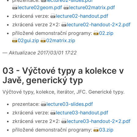
prezentace:
lecture02-slides.pdf
lecture02geom.pdf
lecture02matrix.pdf
zkrácená verze:
lecture02-handout.pdf
zkrácená verze 2×2:
lecture02-handout-2x2.pdf
přiložené demonstrační programy:
02.zip
02gui.zip
02matrix.zip
—
Aktualizace 2017/03/01 17:22
03 - Výčtové typy a kolekce v
Javě, generický typ
Výčtové typy, kolekce, iterátor, JFC. Generické typy.
prezentace:
lecture03-slides.pdf
zkrácená verze:
lecture03-handout.pdf
zkrácená verze 2×2:
lecture03-handout-2x2.pdf
přiložené demonstrační programy:
03.zip