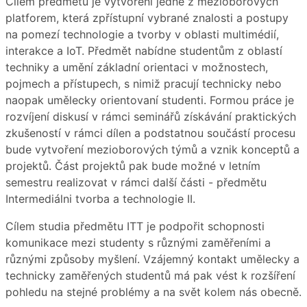
Cílem předmětu je vytvoření jedné z mezioborových
platforem, která zpřístupní vybrané znalosti a postupy
na pomezí technologie a tvorby v oblasti multimédií,
interakce a IoT. Předmět nabídne studentům z oblastí
techniky a umění základní orientaci v možnostech,
pojmech a přístupech, s nimiž pracují technicky nebo
naopak umělecky orientovaní studenti. Formou práce je
rozvíjení diskusí v rámci seminářů získávání praktických
zkušeností v rámci dílen a podstatnou součástí procesu
bude vytvoření mezioborových týmů a vznik konceptů a
projektů. Část projektů pak bude možné v letním
semestru realizovat v rámci další části - předmětu
Intermediálni tvorba a technologie II.
Cílem studia předmětu ITT je podpořit schopnosti
komunikace mezi studenty s různými zaměřeními a
různými způsoby myšlení. Vzájemný kontakt umělecky a
technicky zaměřených studentů má pak vést k rozšíření
pohledu na stejné problémy a na svět kolem nás obecně.