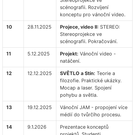
Stereoprojekce ve
scénografii. Rozvíjení
konceptu pro vánoční video.
10
28.11.2025
Projece, video II:
STEREO:
Stereoprojekce ve
scénografii. Pokračování.
11
5.12.2025
Projekt:
Vánoční video -
natáčení.
12
12.12.2025
SVĚTLO a Stín:
Teorie a
filozofie. Praktické ukázky.
Mocap a laser. Spojení
pohybu a světla.
13
19.12.2025
Vánoční JAM - propojení více
médií do tvůrčího procesu.
14
9.1.2026
Prezentace konceptů
projektů. Studenti