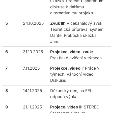
ukázka. Projekt Planetárium -
diskuse k dalšímu
alternativnímu projektu.
5
24.10.2025
Zvuk III:
Vícekanálový zvuk:
Teoretická příprava, systém
Dante. Praktická ukázka.
Jam.
6
31.10.2025
Projekce, video, zvuk:
Praktické cvičení v týmech.
7
7.11.2025
Projekce, video I:
Práce v
týmech. Vánoční video.
Diskuse.
8
14.11.2025
Děkanský den, na FEL
odpadá výuka.
9
21.11.2025
Projece, video II:
STEREO: