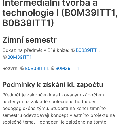
Intermediální tvorba a
technologie I (B0M39ITT1,
B0B39ITT1)
Zimní semestr
Odkaz na předmět v Bílé knize:
B0B39ITT1
,
B0M39ITT1
Rozvrh:
B0B39ITT1
,
B0M39ITT1
Podmínky k získání kl. zápočtu
Předmět je zakončen klasifikovaným zápočtem
uděleným na základě společného hodnocení
pedagogického týmu. Studenti na konci zimního
semestru odevzdávají koncept vlastního projektu na
společné téma. Hodnocení je založeno na tomto