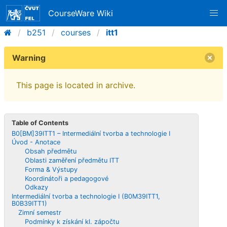
CourseWare Wiki
b251
courses
itt1
Warning
This page is located in archive.
Table of Contents
B0[BM]39ITT1 – Intermediální tvorba a technologie I
Úvod - Anotace
Obsah předmětu
Oblasti zaměření předmětu ITT
Forma & Výstupy
Koordinátoři a pedagogové
Odkazy
Intermediální tvorba a technologie I (B0M39ITT1,
B0B39ITT1)
Zimní semestr
Podmínky k získání kl. zápočtu