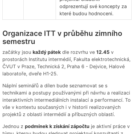
odprezentují své koncepty za
které budou hodnoceni.
Organizace ITT v průběhu zimního
semestru
začátky jsou
každý pátek
dle rozvrhu ve
12.45
v
prostorách Institutu intermédií, Fakulta elektrotechnická,
ČVUT v Praze, Technická 2, Praha 6 - Dejvice, Halové
laboratoře, dveře H1-25.
Náplní seminářů a dílen bude seznamovat se s
technikami a postupy používanými při návrhu a realizaci
interaktivních intermediálních instalací a performancí. To
vše v kontextu současných i v historii realizovaných
projektů z oblasti intermédií a příbuzných oblastí.
Jednou z
podmínek k získání zápočtu
je aktivní práce v
týmu, kterou budou sledovat projektoví konzultanti z