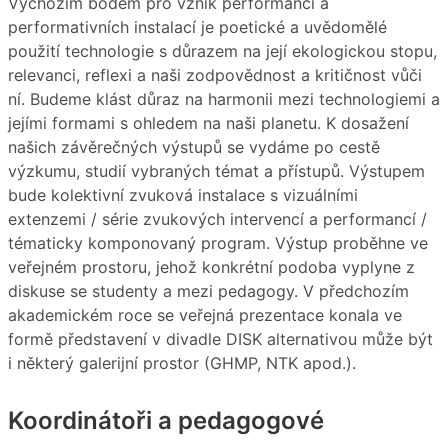
Výchozím bodem pro vznik performancí a
performativních instalací je poetické a uvědomělé
použití technologie s důrazem na její ekologickou stopu,
relevanci, reflexi a naši zodpovědnost a kritičnost vůči
ní. Budeme klást důraz na harmonii mezi technologiemi a
jejími formami s ohledem na naši planetu. K dosažení
našich závěrečných výstupů se vydáme po cestě
výzkumu, studií vybraných témat a přístupů. Výstupem
bude kolektivní zvuková instalace s vizuálními
extenzemi / série zvukových intervencí a performancí /
tématicky komponovaný program. Výstup proběhne ve
veřejném prostoru, jehož konkrétní podoba vyplyne z
diskuse se studenty a mezi pedagogy. V předchozím
akademickém roce se veřejná prezentace konala ve
formě představení v divadle DISK alternativou může být
i některý galerijní prostor (GHMP, NTK apod.).
Koordinátoři a pedagogové