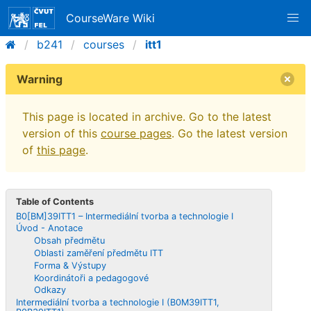
CourseWare Wiki
b241
courses
itt1
Warning
This page is located in archive. Go to the latest
version of this
course pages
. Go the latest version
of
this page
.
Table of Contents
B0[BM]39ITT1 – Intermediální tvorba a technologie I
Úvod - Anotace
Obsah předmětu
Oblasti zaměření předmětu ITT
Forma & Výstupy
Koordinátoři a pedagogové
Odkazy
Intermediální tvorba a technologie I (B0M39ITT1,