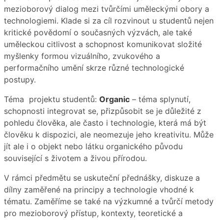
mezioborový dialog mezi tvůrčími uměleckými obory a
technologiemi. Klade si za cíl rozvinout u studentů nejen
kritické povědomí o současných výzvách, ale také
uměleckou citlivost a schopnost komunikovat složité
myšlenky formou vizuálního, zvukového a
performačního umění skrze různé technologické
postupy.
Téma projektu studentů:
Organic
– téma splynutí,
schopnosti integrovat se, přizpůsobit se je důležité z
pohledu člověka, ale často i technologie, která má být
člověku k dispozici, ale neomezuje jeho kreativitu. Může
jít ale i o objekt nebo látku organického původu
související s životem a živou přírodou.
V rámci předmětu se uskuteční přednášky, diskuze a
dílny zaměřené na principy a technologie vhodné k
tématu. Zaměříme se také na výzkumné a tvůrčí metody
pro mezioborový přístup, kontexty, teoretické a