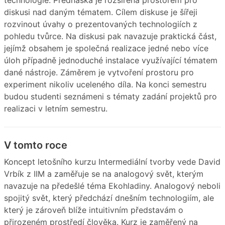
technologie. Přednáška je rozšířena prostorem pro
diskusi nad daným tématem. Cílem diskuse je šířeji
rozvinout úvahy o prezentovaných technologiích z
pohledu tvůrce. Na diskusi pak navazuje praktická část,
jejímž obsahem je společná realizace jedné nebo více
úloh případně jednoduché instalace využívající tématem
dané nástroje. Záměrem je vytvoření prostoru pro
experiment nikoliv uceleného díla. Na konci semestru
budou studenti seznámeni s tématy zadání projektů pro
realizaci v letním semestru.
V tomto roce
Koncept letošního kurzu Intermediální tvorby vede David
Vrbík z IIM a zaměřuje se na analogový svět, kterým
navazuje na předešlé téma Ekohladiny. Analogový neboli
spojitý svět, který předchází dnešním technologiím, ale
který je zároveň blíže intuitivním představám o
přirozeném prostředí člověka. Kurz je zaměřený na