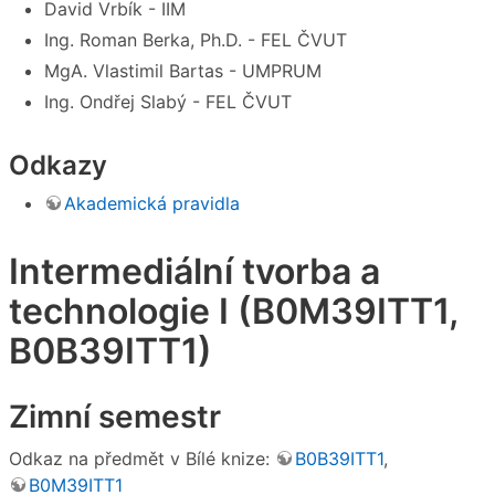
David Vrbík - IIM
Ing. Roman Berka, Ph.D. - FEL ČVUT
MgA. Vlastimil Bartas - UMPRUM
Ing. Ondřej Slabý - FEL ČVUT
Odkazy
Akademická pravidla
Intermediální tvorba a
technologie I (B0M39ITT1,
B0B39ITT1)
Zimní semestr
Odkaz na předmět v Bílé knize:
B0B39ITT1
,
B0M39ITT1