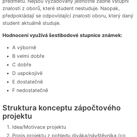
předmětu. Nejsou vyžadovány jednotně žádné vstupní
znalosti z oborů, které student nestuduje. Naopak,
předpokládají se odpovídající znalosti oboru, který daný
student aktuálně studuje.
Hodnocení využívá šestibodové stupnice známek:
A výborně
B velmi dobře
C dobře
D uspokojivě
E dostatečně
F nedostatečně
Struktura konceptu zápočtového
projektu
Idea/Motivace projektu
Popis projektu z pohledu diváka/návštěvníka (co