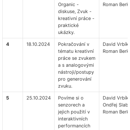
Organic -
Roman Berk
diskuse, Zvuk -
kreativní práce -
praktické
ukázky.
4
18.10.2024
Pokračování v
David Vrbík,
tématu kreativní
Roman Berk
práce se zvukem
a s analogovými
nástroji/postupy
pro generování
zvuku.
5
25.10.2024
Povíme si o
David Vrbík,
senzorech a
Ondřej Slabý
jejich použití v
Roman Berk
interaktivních
performancích