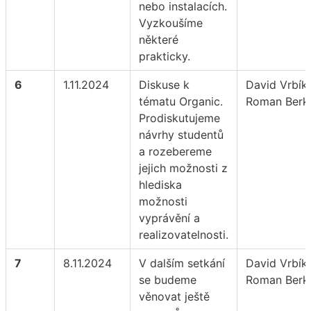
nebo instalacích.
Vyzkoušíme
některé
prakticky.
6
1.11.2024
Diskuse k
David Vrbík,
tématu Organic.
Roman Berk
Prodiskutujeme
návrhy studentů
a rozebereme
jejich možnosti z
hlediska
možnosti
vyprávění a
realizovatelnosti.
7
8.11.2024
V dalším setkání
David Vrbík,
se budeme
Roman Berk
věnovat ještě