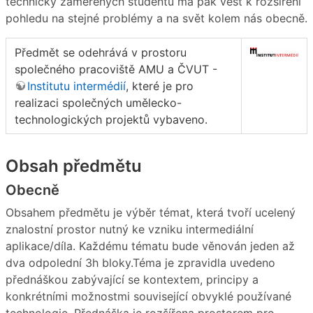
technicky zaměřených studentů má pak vést k rozšíření
pohledu na stejné problémy a na svět kolem nás obecně.
Předmět se odehrává v prostoru
společného pracoviště AMU a ČVUT -
Institutu intermédií
, které je pro
realizaci společných umělecko-
technologických projektů vybaveno.
Obsah předmětu
Obecně
Obsahem předmětu je výběr témat, která tvoří ucelený
znalostní prostor nutný ke vzniku intermediální
aplikace/díla. Každému tématu bude věnován jeden až
dva odpolední 3h bloky.Téma je zpravidla uvedeno
přednáškou zabývající se kontextem, principy a
konkrétními možnostmi související obvyklé používané