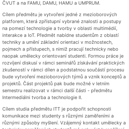
ČVUT a na FAMU, DAMU, HAMU a UMPRUM.
Cílem předmětu je vytvoření jedné z mezioborových
platforem, která zpřístupní vybrané znalosti a postupy
na pomezí technologie a tvorby v oblasti multimédií,
interakce a IoT. Předmět nabídne studentům z oblastí
techniky a umění základní orientaci v možnostech,
pojmech a přístupech, s nimiž pracují technicky nebo
naopak umělecky orientovaní studenti. Formou práce je
rozvíjení diskusí v rámci seminářů získávání praktických
zkušeností v rámci dílen a podstatnou součástí procesu
bude vytvoření mezioborových týmů a vznik konceptů a
projektů. Část projektů pak bude možné v letním
semestru realizovat v rámci další části - předmětu
Intermediálni tvorba a technologie II.
Cílem studia předmětu ITT je podpořit schopnosti
komunikace mezi studenty s různými zaměřeními a
různými způsoby myšlení. Vzájemný kontakt umělecky a