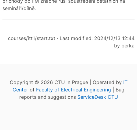
příchody do IIM značně ruší soustředění ostatních na
semináři/dílně.
courses/itt1/start.txt
· Last modified: 2024/12/13 12:44
by
berka
Copyright © 2026 CTU in Prague | Operated by
IT
Center
of
Faculty of Electrical Engineering
| Bug
reports and suggestions
ServiceDesk CTU