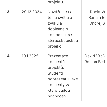
projektu.
13
20.12.2024
Navážeme na
David Vrb
téma světla a
Roman Ber
zvuku a
Ondřej Sl
doplníme o
kompozici se
stereoskopickou
projekcí.
14
10.1.2025
Prezentace
David Vrbík,
konceptů
Roman Berk
projektů.
Studenti
odprezentují své
koncepty za
které budou
hodnoceni.