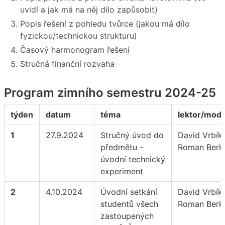
uvidí a jak má na něj dílo zapůsobit)
Popis řešení z pohledu tvůrce (jakou má dílo
fyzickou/technickou strukturu)
Časový harmonogram řešení
Stručná finanční rozvaha
Program zimního semestru 2024-25
týden
datum
téma
lektor/mode
1
27.9.2024
Stručný úvod do
David Vrbík,
předmětu -
Roman Berk
úvodní technický
experiment
2
4.10.2024
Úvodní setkání
David Vrbík,
studentů všech
Roman Berk
zastoupených