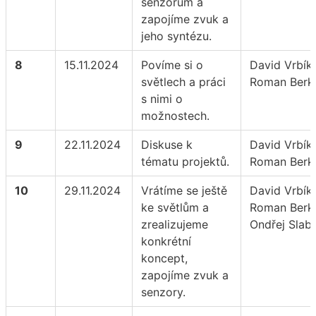
senzorům a
zapojíme zvuk a
jeho syntézu.
8
15.11.2024
Povíme si o
David Vrbík,
světlech a práci
Roman Berk
s nimi o
možnostech.
9
22.11.2024
Diskuse k
David Vrbík,
tématu projektů.
Roman Berk
10
29.11.2024
Vrátíme se ještě
David Vrbík,
ke světlům a
Roman Berk
zrealizujeme
Ondřej Slab
konkrétní
koncept,
zapojíme zvuk a
senzory.