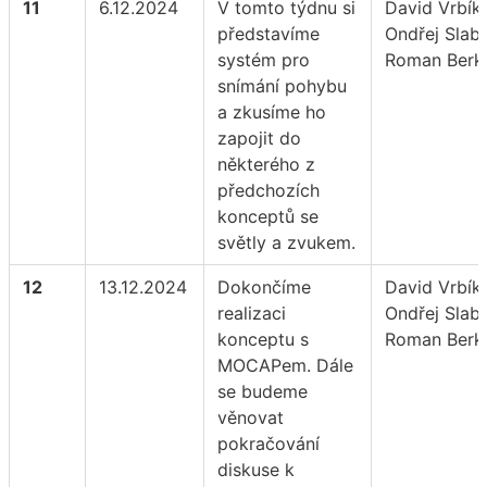
11
6.12.2024
V tomto týdnu si
David Vrbík,
představíme
Ondřej Slabý
systém pro
Roman Berk
snímání pohybu
a zkusíme ho
zapojit do
některého z
předchozích
konceptů se
světly a zvukem.
12
13.12.2024
Dokončíme
David Vrbík,
realizaci
Ondřej Slabý
konceptu s
Roman Berk
MOCAPem. Dále
se budeme
věnovat
pokračování
diskuse k