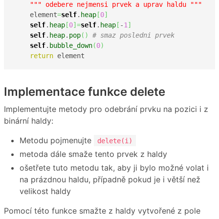
""" odebere nejmensi prvek a uprav haldu """
    element
=
self
.
heap
[
0
]
self
.
heap
[
0
]
=
self
.
heap
[
-
1
]
self
.
heap
.
pop
(
)
# smaz posledni prvek
self
.
bubble_down
(
0
)
return
 element
Implementace funkce delete
Implementujte metody pro odebrání prvku na pozici i z
binární haldy:
Metodu pojmenujte
delete(i)
metoda dále smaže tento prvek z haldy
ošetřete tuto metodu tak, aby ji bylo možné volat i
na prázdnou haldu, případně pokud je i větší než
velikost haldy
Pomocí této funkce smažte z haldy vytvořené z pole