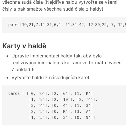
všechna sudá čísla (Nejdříve haldu vytvořte se všemi
čísly a pak smažte všechna sudá čísla z haldy):
pole=[10,21,7,11,31,6,1,-11,31,42,-12,80,25,-7,-12,9
Karty v haldě
Upravte implementaci haldy tak, aby byla
realizována min-halda s kartami ve formátu cvičení
7 příklad 6.
Vytvořte haldu z následujících karet:
cards = [[0, 'Q'], [2, '6'], [1, 'K'], 

         [1, '8'], [2, '10'], [2, '4'], 

         [3, '4'], [0, '4'], [1, '3'], 

         [2, '5'], [0, 'K'], [3, 'A'], 

         [1, 'J'], [0, '3'], [0, '9']]