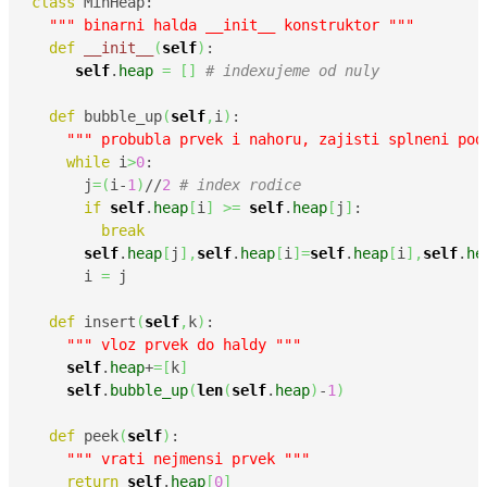
class
 MinHeap:

""" binarni halda __init__ konstruktor """
def
__init__
(
self
)
:

self
.
heap
=
[
]
# indexujeme od nuly
def
 bubble_up
(
self
,
i
)
:

""" probubla prvek i nahoru, zajisti splneni pod
while
 i
>
0
:

      j
=
(
i-
1
)
//
2
# index rodice
if
self
.
heap
[
i
]
>=
self
.
heap
[
j
]
:

break
self
.
heap
[
j
]
,
self
.
heap
[
i
]
=
self
.
heap
[
i
]
,
self
.
he
      i 
=
 j

def
 insert
(
self
,
k
)
:

""" vloz prvek do haldy """
self
.
heap
+
=
[
k
]
self
.
bubble_up
(
len
(
self
.
heap
)
-
1
)
def
 peek
(
self
)
:

""" vrati nejmensi prvek """
return
self
.
heap
[
0
]