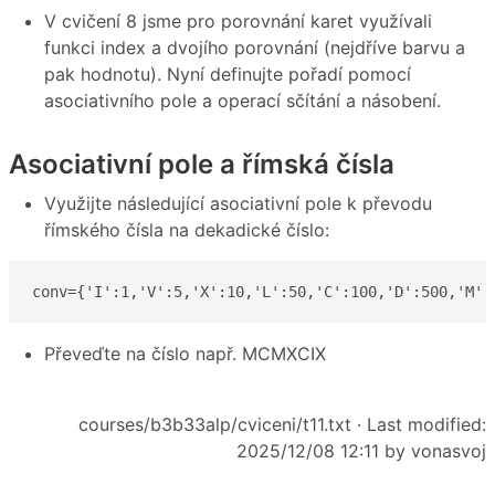
V cvičení 8 jsme pro porovnání karet využívali
funkci index a dvojího porovnání (nejdříve barvu a
pak hodnotu). Nyní definujte pořadí pomocí
asociativního pole a operací sčítání a násobení.
Asociativní pole a římská čísla
Využijte následující asociativní pole k převodu
římského čísla na dekadické číslo:
conv={'I':1,'V':5,'X':10,'L':50,'C':100,'D':500,'M':
Převeďte na číslo např. MCMXCIX
courses/b3b33alp/cviceni/t11.txt
· Last modified:
2025/12/08 12:11 by
vonasvoj