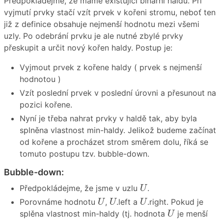
Předpokládejme, že máme existující binární haldu. Při
vyjmutí prvky stačí vzít prvek v kořeni stromu, neboť ten
již z definice obsahuje nejmenší hodnotu mezi všemi
uzly. Po odebrání prvku je ale nutné zbylé prvky
přeskupit a určit nový kořen haldy. Postup je:
Vyjmout prvek z kořene haldy ( prvek s nejmenší
hodnotou )
Vzít poslední prvek v poslední úrovni a přesunout na
pozici kořene.
Nyní je třeba nahrat prvky v haldě tak, aby byla
splněna vlastnost min-haldy. Jelikož budeme začínat
od kořene a procházet strom směrem dolu, říká se
tomuto postupu tzv. bubble-down.
Bubble-down:
U
Předpokládejme, že jsme v uzlu
.
U
U
U
U
Porovnáme hodnotu
,
.left a
.right. Pokud je
U
U
U
U
splěna vlastnost min-haldy (tj. hodnota
je menší
U