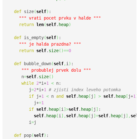
def
 size
(
self
)
:

""" vrati pocet prvku v halde """
return
len
(
self
.
heap
)
def
 is_empty
(
self
)
:

""" je halda prazdna? """
return
self
.
size
(
)
==
0
def
 bubble_down
(
self
,
i
)
:

""" probublej prvek dolu """
     n
=
self
.
size
(
)
while
2
*i+
1
<
 n:

        j
=
2
*i+
1
# zjisti index leveho potomka
if
 j+
1
<
 n 
and
self
.
heap
[
j
]
>
self
.
heap
[
j+
1
]
          j+
=
1
if
self
.
heap
[
i
]
>
self
.
heap
[
j
]
:

self
.
heap
[
i
]
,
self
.
heap
[
j
]
=
self
.
heap
[
j
]
,
sel
        i
=
j

def
 pop
(
self
)
:
