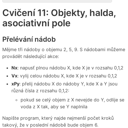
Cvičení 11: Objekty, halda,
asociativní pole
Přelévání nádob
Mějme tři nádoby o objemu 2, 5, 9. S nádobami můžeme
provádět následující akce:
Nx
: napusť plnou nádobu X, kde X je v rozsahu 0,1,2
Vx
: vylij celou nádobu X, kde X je v rozsahu 0,1,2
xPy
: přelij nádobu X do nádoby Y, kde X a Y jsou
různá čísla z rozsahu 0,1,2:
pokud se celý objem z X nevejde do Y, odlije se
voda z X tak, aby se Y naplnila
Napište program, který najde nejmenší počet kroků
takový, že v poslední nádobě bude objem 6.