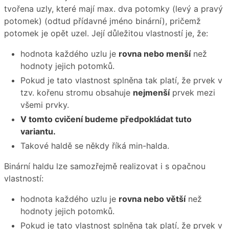
tvořena uzly, které mají max. dva potomky (levý a pravý
potomek) (odtud přídavné jméno binární), pričemž
potomek je opět uzel. Její důležitou vlastností je, že:
hodnota každého uzlu je
rovna nebo menší
než
hodnoty jejich potomků.
Pokud je tato vlastnost splněna tak platí, že prvek v
tzv. kořenu stromu obsahuje
nejmenší
prvek mezi
všemi prvky.
V tomto cvičení budeme předpokládat tuto
variantu.
Takové haldě se někdy říká min-halda.
Binární haldu lze samozřejmě realizovat i s opačnou
vlastností:
hodnota každého uzlu je
rovna nebo větší
než
hodnoty jejich potomků.
Pokud je tato vlastnost splněna tak platí, že prvek v