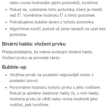
nebo rovna hodnotám jejích potomků), končíme.
Pokud ne, vybereme toho potomka, který je menší
U
U
než
. Vyměníme hodnotu
s tímto potomek.
U
U
Pokračujeme bubble-down z tohoto potomka.
Algoritmus končí, pokud už jsme narazili na uzel bez
potomka.
Binární halda: vložení prvku
Předpokládejme, že máme existující binární haldu.
Vložení prvku se provede takto:
Bubble-up
Vložíme prvek na poslední nejpravější místo v
poslední úrovni.
Porovnáme hodnotu tohoto prvku s jeho rodičem.
Pokud je splněna vlastnost haldy (tj. u min-haldy:
hodnota prvku je větší nebo rovna hodnotě jeho
rodiče), pak končíme.