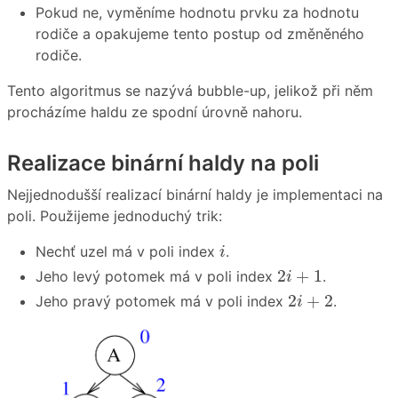
Pokud ne, vyměníme hodnotu prvku za hodnotu
rodiče a opakujeme tento postup od změněného
rodiče.
Tento algoritmus se nazývá bubble-up, jelikož při něm
procházíme haldu ze spodní úrovně nahoru.
Realizace binární haldy na poli
Nejjednodušší realizací binární haldy je implementaci na
poli. Použijeme jednoduchý trik:
i
Nechť uzel má v poli index
.
i
2
i
+
1
2
+
1
Jeho levý potomek má v poli index
.
i
2
i
+
2
2
+
2
Jeho pravý potomek má v poli index
.
i