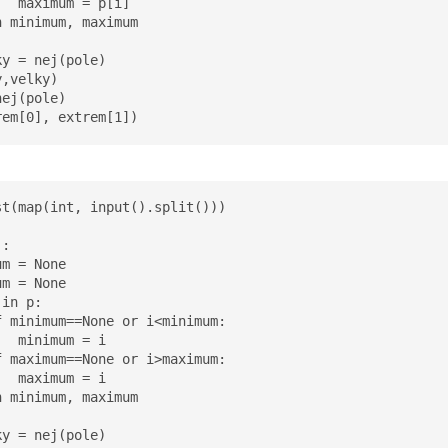
  maximum = p[i]

 minimum, maximum

y = nej(pole)

,velky)

ej(pole)

rem[0], extrem[1])
t(map(int, input().split()))

:

m = None

m = None

in p:

 minimum==None or i<minimum:

  minimum = i

 maximum==None or i>maximum:

  maximum = i

 minimum, maximum

y = nej(pole)
