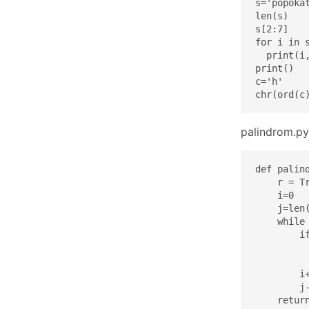
s='popokat
len(s)

s[2:7]

for i in s
  print(i,
print()

c='h'

chr(ord(c
palindrom.py
def palind
    r = Tr
    i=0

    j=len(
    while 
        if
          
          
        i+
        j-
    return