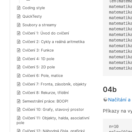
len(matema
matematika
Coding style
matematika
QuickTesty
matematika
matematika
Soubory a streamy
matematika
Cvičení 1: Úvod do cvičení
matematika
matematika
Cvičení 2: Cykly a reálná aritmetika
matematika
Cvičení 3: Funkce
matematika
matematika
Cvičení 4: 1D pole
matematik
Cvičení 5: 2D pole
matematik
Cvičení 6: Pole, matice
Cvičení 7: Fronta, zásobník, objekty
04b
Cvičení 8: Rekurze, třídění
Načítání a
Semestrální práce: BOOP!
Cvičení 10: Grafy, stavový prostor
Příkazy na vy
Cvičení 11: Objekty, halda, asociativní
pole
n=10

Cvičení 12: Náhodná čísla, grafický