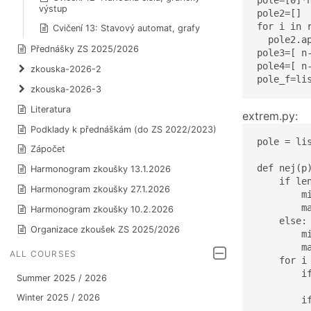
pole=[0]*n
výstup
pole2=[]

for i in r
Cvičení 13: Stavový automat, grafy
  pole2.ap
Přednášky ZS 2025/2026
pole3=[ n-
pole4=[ n
zkouska-2026-2
pole_f=li
zkouska-2026-3
Literatura
extrem.py:
Podklady k přednáškám (do ZS 2022/2023)
pole = lis
Zápočet
def nej(p)
Harmonogram zkoušky 13.1.2026
    if len
Harmonogram zkoušky 27.1.2026
        mi
        ma
Harmonogram zkoušky 10.2.2026
    else:

Organizace zkoušek ZS 2025/2026
        mi
        ma
ALL COURSES
    for i 
        if
Summer 2025 / 2026
          
Winter 2025 / 2026
        if