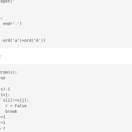
epetl'

:

 end='-')

)-ord('a')+ord('A'))
:
rom(s):

ue

s)-1

i<j:

 s[i]!=s[j]:

  r = False

  break

=1

=1

 r
