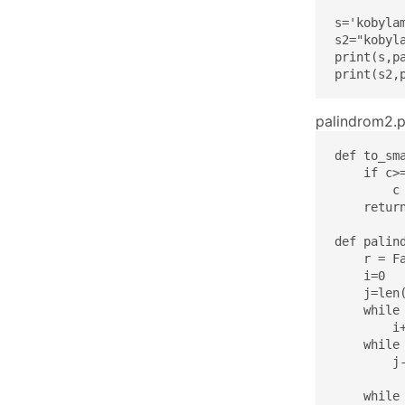
s='kobylam
s2="kobyla
print(s,pa
print(s2,
palindrom2.p
def to_sma
    if c>=
        c
    return
def palind
    r = Fa
    i=0

    j=len(
    while 
        i+
    while 
        j-
    while 