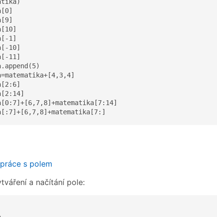
tika)

[0]

[9]

[10]

[-1]

[-10]

[-11]

.append(5)

=matematika+[4,3,4]

[2:6]

[2:14]

a[0:7]+[6,7,8]+matematika[7:14]

a[:7]+[6,7,8]+matematika[7:]
 práce s polem
tváření a načítání pole: