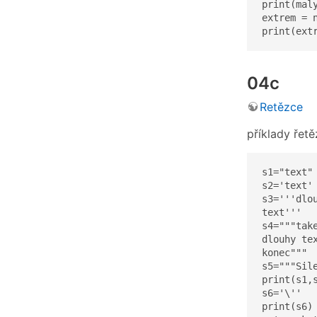
print(maly
extrem = n
print(ext
04c
Retězce
příklady řetě
s1="text"

s2='text'

s3='''dlou
text'''

s4="""take
dlouhy tex
konec"""

s5="""Sile
print(s1,s
s6='\''

print(s6)
