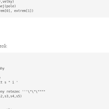
,velky)

ej(pole)

rem[0], extrem[1])
zců:
hy



t s " i '

ny retezec '''\"\"\""""

2,s3,s4,s5)
