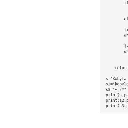
        i
          
          
        el
          
        i+
        w
          
        j-
        w
          
    return
s='Kobyla 
s2="kobyla
s3="+-/*"

print(s,pa
print(s2,p
print(s3,