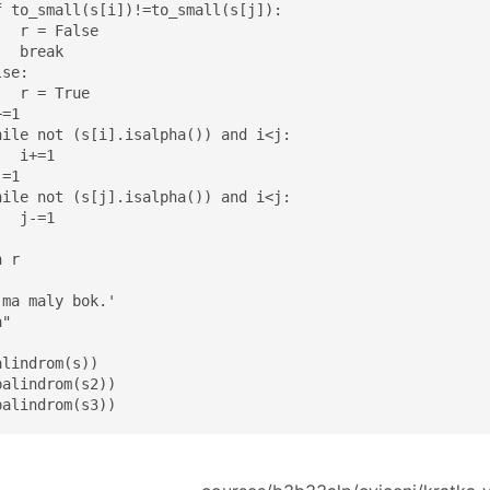
f to_small(s[i])!=to_small(s[j]):

  r = False

  break

se:

  r = True

=1

hile not (s[i].isalpha()) and i<j:

  i+=1

=1

hile not (s[j].isalpha()) and i<j:

  j-=1

 r

ma maly bok.'

"

lindrom(s))

alindrom(s2))

palindrom(s3))