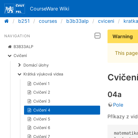
CourseWare Wiki
b251
courses
b3b33alp
cviceni
kratk
Warning
NAVIGATION
B3B33ALP
This page 
Cvičení
Domácí úlohy
Krátká výuková videa
Cvičení
Cvičení 1
04a
Cvičení 2
Cvičení 3
Pole
Cvičení 4
Příkazy z vid
Cvičení 5
Cvičení 6
matematika
Cvičení 7