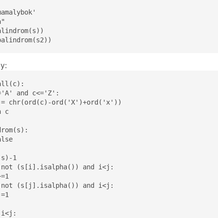
amalybok'

"

lindrom(s))

palindrom(s2))
y:
ll(c):

'A' and c<='Z':

 = chr(ord(c)-ord('X')+ord('x'))

 c

rom(s):

lse

s)-1

not (s[i].isalpha()) and i<j:

=1

not (s[j].isalpha()) and i<j:

=1

i<j:
