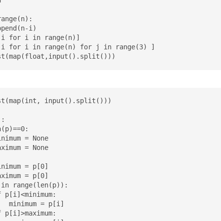


ange(n):

pend(n-i)

i for i in range(n)]

-i for i in range(n) for j in range(3) ]

st(map(float,input().split()))
t(map(int, input().split()))

:

(p)==0:

nimum = None

ximum = None

nimum = p[0]

ximum = p[0]

in range(len(p)):

 p[i]<minimum:

  minimum = p[i]

 p[i]>maximum:
