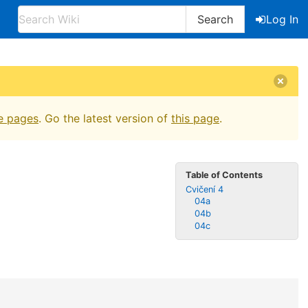
Search
Log In
e pages
. Go the latest version of
this page
.
Table of Contents
Cvičení 4
04a
04b
04c