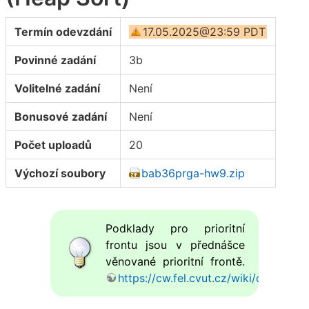
Termín odevzdání
17.05.2025@23:59 PDT
Povinné zadání
3b
Volitelné zadání
Není
Bonusové zadání
Není
Počet uploadů
20
Výchozí soubory
bab36prga-hw9.zip
Podklady pro prioritní
frontu jsou v přednášce
věnované prioritní frontě.
https://cw.fel.cvut.cz/wiki/courses/