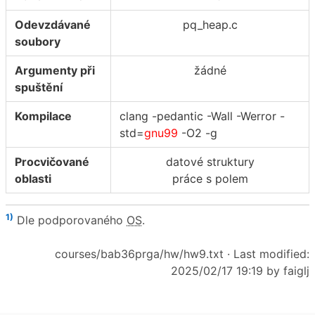
Odevzdávané
pq_heap.c
soubory
Argumenty při
žádné
spuštění
Kompilace
clang -pedantic -Wall -Werror -
std=
gnu99
-O2 -g
Procvičované
datové struktury
oblasti
práce s polem
1)
Dle podporovaného
OS
.
courses/bab36prga/hw/hw9.txt
· Last modified:
2025/02/17 19:19 by
faiglj