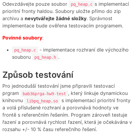
Odevzdávejte pouze soubor
s implementací
pq_heap.c
prioritní fronty haldou. Soubory uložte přímo do zip
archivu a
nevytvářejte žádné složky
. Správnost
implementace bude ověřena testovacím programem.
Povinné soubory
:
- implementace rozhraní dle výchozího
pq_heap.c
souboru
.
pq_heap.h
Způsob testování
Pro jednodušší testování jsme připravili testovací
prgram
, který linkuje dynamickou
bab36prga-hw9-test
knihovnu
s implementací prioritní fronty
libpq_heap.so
a volá příslušené rozhraní a porovnává hodnoty ve
frontě s referenčním řešením. Program zároveň testuje
řazení a porovnává rychlost řazení, která je očekávána v
rozsahu +/- 10 % času referečního řešení.