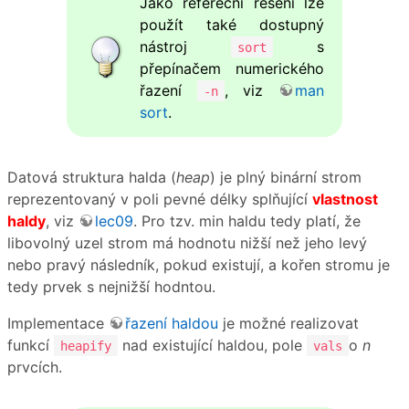
Jako refereční řešení lze
použít také dostupný
nástroj
s
sort
přepínačem numerického
řazení
, viz
man
-n
sort
.
Datová struktura halda (
heap
) je plný binární strom
reprezentovaný v poli pevné délky splňující
vlastnost
haldy
, viz
lec09
. Pro tzv. min haldu tedy platí, že
libovolný uzel strom má hodnotu nižší než jeho levý
nebo pravý následník, pokud existují, a kořen stromu je
tedy prvek s nejnižší hodntou.
Implementace
řazení haldou
je možné realizovat
funkcí
nad existující haldou, pole
o
n
heapify
vals
prvcích.