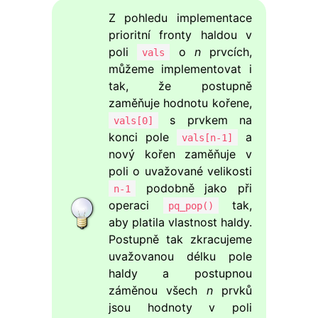
Z pohledu implementace
prioritní fronty haldou v
poli
o
n
prvcích,
vals
můžeme implementovat i
tak, že postupně
zaměňuje hodnotu kořene,
s prvkem na
vals[0]
konci pole
a
vals[n-1]
nový kořen zaměňuje v
poli o uvažované velikosti
podobně jako při
n-1
operaci
tak,
pq_pop()
aby platila vlastnost haldy.
Postupně tak zkracujeme
uvažovanou délku pole
haldy a postupnou
záměnou všech
n
prvků
jsou hodnoty v poli