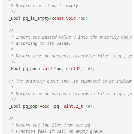
 * Return true if pq is empty

 */
_Bool pq_is_empty
(
const
void
*
pq
)
;
/* 

 * Insert the passed value v into the priority queue

 * according to its value. 

 *

 * Return true on success; otherwise false, e.g., pq 
 */
_Bool pq_push
(
void
*
pq
,
uint32_t
 v
)
;
/* The priority queue (pq) is supposed to be impleme
 *

 * Return true on success; otherwise false, e.g., pq 
 */
_Bool pq_pop
(
void
*
pq
,
uint32_t
*
v
)
;
/* 

 * Return the top item from the pq.

 * Function fail if call on empty queue
