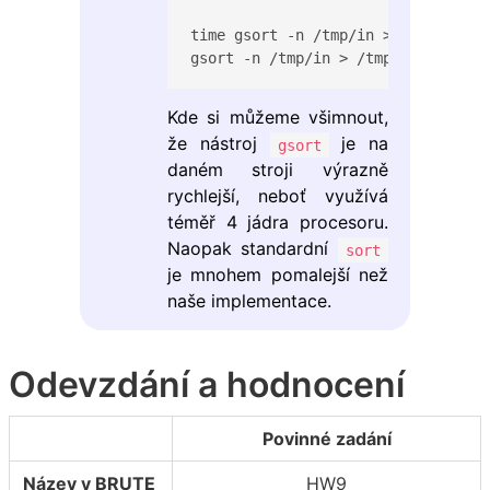
time gsort -n /tmp/in > /tmp/out

gsort -n /tmp/in > /tmp/out  10.28
Kde si můžeme všimnout,
že nástroj
je na
gsort
daném stroji výrazně
rychlejší, neboť využívá
téměř 4 jádra procesoru.
Naopak standardní
sort
je mnohem pomalejší než
naše implementace.
Odevzdání a hodnocení
Povinné zadání
Název v BRUTE
HW9