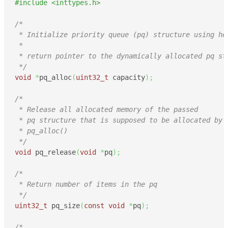
#include <inttypes.h>
/*

 * Initialize priority queue (pq) structure using he
 *

 * return pointer to the dynamically allocated pq str
 */
void
*
pq_alloc
(
uint32_t
 capacity
)
;
/*

 * Release all allocated memory of the passed

 * pq structure that is supposed to be allocated by 

 * pq_alloc()

 */
void
 pq_release
(
void
*
pq
)
;
/* 

 * Return number of items in the pq

 */
uint32_t
 pq_size
(
const
void
*
pq
)
;
/*
