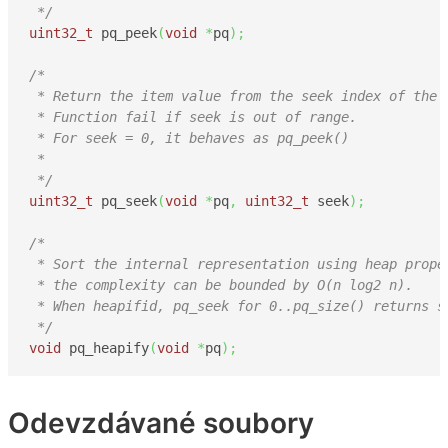
 */
uint32_t
 pq_peek
(
void
*
pq
)
;
/* 

 * Return the item value from the seek index of the h
 * Function fail if seek is out of range.

 * For seek = 0, it behaves as pq_peek()

 *

 */
uint32_t
 pq_seek
(
void
*
pq
,
uint32_t
 seek
)
;
/* 

 * Sort the internal representation using heap proper
 * the complexity can be bounded by O(n log2 n). 

 * When heapifid, pq_seek for 0..pq_size() returns so
 */
void
 pq_heapify
(
void
*
pq
)
;
Odevzdávané soubory