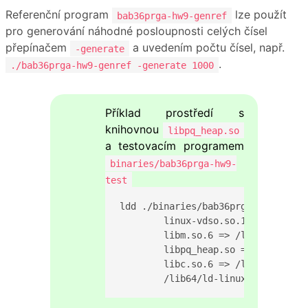
Referenční program
lze použít
bab36prga-hw9-genref
pro generování náhodné posloupnosti celých čísel
přepínačem
a uvedením počtu čísel, např.
-generate
.
./bab36prga-hw9-genref -generate 1000
Příklad prostředí s
knihovnou
libpq_heap.so
a testovacím programem
binaries/bab36prga-hw9-
test
ldd ./binaries/bab36prga-hw9-test

	linux-vdso.so.1 (0x00007b10c68ef000)

	libm.so.6 => /lib/x86_64-linux-gnu/libm.so.6 (0x00007b10c67d9000)

	libpq_heap.so => ./libpq_heap.so (0x00007b10c67d4000)

	libc.so.6 => /lib/x86_64-linux-gnu/libc.so.6 (0x00007b10c6400000)

	/lib64/ld-linux-x86-64.so