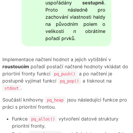
uspořádány
sestupně
.
Proto následně pro
zachování vlastnosti haldy
na původním polem o
velikosti
n
obrátíme
pořadí prvků.
Implementace načtení hodnot a jejich vytištění v
roustoucím
pořadí postačí načtené hodnoty vkládat do
priortiní fronty funkcí
a po načtení je
pq_push()
postupně vyjímat funkcí
a tisknout na
pq_pop()
.
stdout
Součástí knihovny
jsou následující funkce pro
pq_heap
práci s prioritní frontou.
Funkce
vytvoření datové struktury
pq_alloc()
prioritní fronty.