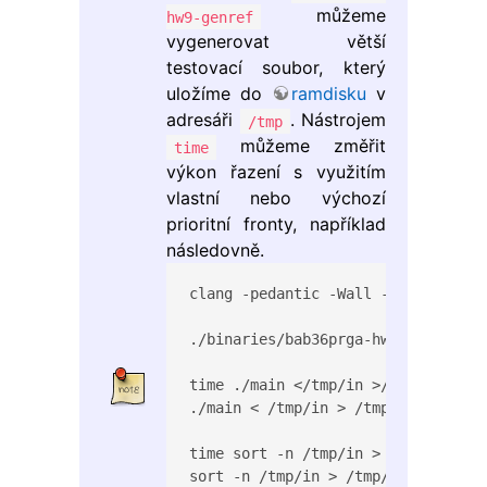
můžeme
hw9-genref
vygenerovat větší
testovací soubor, který
uložíme do
ramdisku
v
adresáři
. Nástrojem
/tmp
můžeme změřit
time
výkon řazení s využitím
vlastní nebo výchozí
prioritní fronty, například
následovně.
clang -pedantic -Wall -O3 -std=gnu
./binaries/bab36prga-hw9-genref -g
time ./main </tmp/in >/tmp/out2

./main < /tmp/in > /tmp/out2  3.49
time sort -n /tmp/in > /tmp/out

sort -n /tmp/in > /tmp/out  20.54s