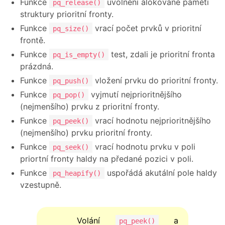
Funkce
uvolnění alokované paměti
pq_release()
struktury prioritní fronty.
Funkce
vrací počet prvků v prioritní
pq_size()
frontě.
Funkce
test, zdali je prioritní fronta
pq_is_empty()
prázdná.
Funkce
vložení prvku do prioritní fronty.
pq_push()
Funkce
vyjmutí nejprioritnějšího
pq_pop()
(nejmenšího) prvku z prioritní fronty.
Funkce
vrací hodnotu nejprioritnějšího
pq_peek()
(nejmenšího) prvku prioritní fronty.
Funkce
vrací hodnotu prvku v poli
pq_seek()
priortní fronty haldy na předané pozici v poli.
Funkce
uspořádá akutální pole haldy
pq_heapify()
vzestupně.
Volání
a
pq_peek()