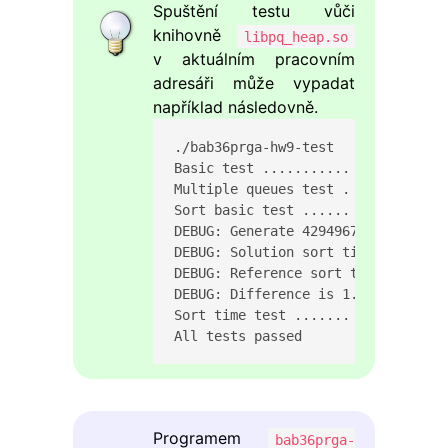
Spuštění testu vůči
knihovně
libpq_heap.so
v aktuálním pracovním
adresáři může vypadat
například následovně.
./bab36prga-hw9-test

Basic test ........... PASSED

Multiple queues test . PASSED

Sort basic test ...... PASSED

DEBUG: Generate 42949672 random va
DEBUG: Solution sort time  16.9 sec
DEBUG: Reference sort time 16.6 sec
DEBUG: Difference is 1.8 %

Sort time test ....... PASSED

All tests passed
Programem
bab36prga-