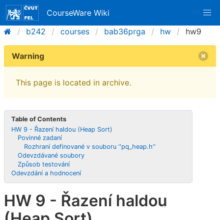
CourseWare Wiki
b242
courses
bab36prga
hw
hw9
Warning
This page is located in archive.
Table of Contents
HW 9 - Řazení haldou (Heap Sort)
Povinné zadaní
Rozhraní definované v souboru ''pq_heap.h''
Odevzdávané soubory
Způsob testování
Odevzdání a hodnocení
HW 9 - Řazení haldou
(Heap Sort)