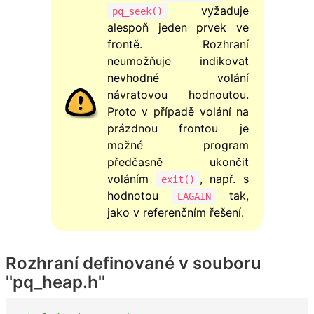
vyžaduje
pq_seek()
alespoň jeden prvek ve
frontě. Rozhraní
neumožňuje indikovat
nevhodné volání
návratovou hodnoutou.
Proto v případě volání na
prázdnou frontou je
možné program
předčasně ukončit
voláním
, např. s
exit()
hodnotou
tak,
EAGAIN
jako v referenčním řešení.
Rozhraní definované v souboru
''pq_heap.h''