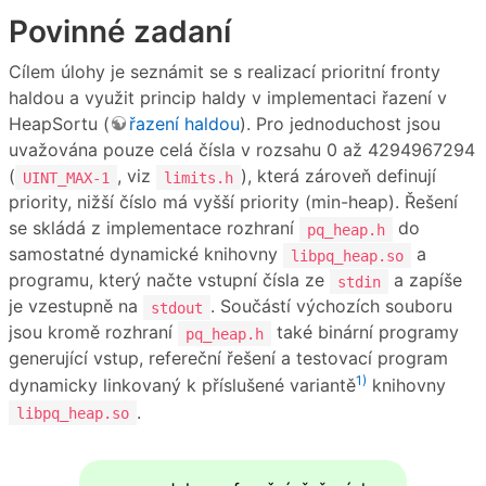
Povinné zadaní
Cílem úlohy je seznámit se s realizací prioritní fronty
haldou a využit princip haldy v implementaci řazení v
HeapSortu (
řazení haldou
). Pro jednoduchost jsou
uvažována pouze celá čísla v rozsahu 0 až 4294967294
(
, viz
), která zároveň definují
UINT_MAX-1
limits.h
priority, nižší číslo má vyšší priority (min-heap). Řešení
se skládá z implementace rozhraní
do
pq_heap.h
samostatné dynamické knihovny
a
libpq_heap.so
programu, který načte vstupní čísla ze
a zapíše
stdin
je vzestupně na
. Součástí výchozích souboru
stdout
jsou kromě rozhraní
také binární programy
pq_heap.h
generující vstup, refereční řešení a testovací program
1)
dynamicky linkovaný k příslušené variantě
knihovny
.
libpq_heap.so