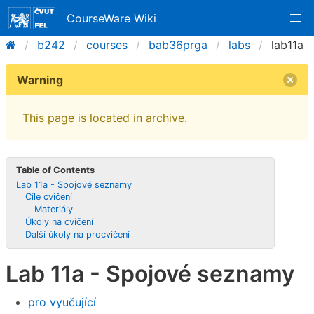
CourseWare Wiki
b242
courses
bab36prga
labs
lab11a
Warning
This page is located in archive.
Table of Contents
Lab 11a - Spojové seznamy
Cíle cvičení
Materiály
Úkoly na cvičení
Další úkoly na procvičení
Lab 11a - Spojové seznamy
pro vyučující