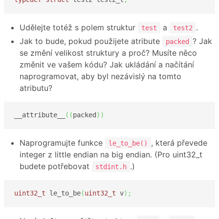
Udělejte totéž s polem struktur
a
.
test
test2
Jak to bude, pokud použijete atribute
? Jak
packed
se změní velikost struktury a proč? Musíte něco
změnit ve vašem kódu? Jak ukládání a načítání
naprogramovat, aby byl nezávislý na tomto
atributu?
__attribute__
(
(
packed
)
)
Naprogramujte funkce
, která převede
le_to_be()
integer z little endian na big endian. (Pro uint32_t
budete potřebovat
.)
stdint.h
uint32_t
 le_to_be
(
uint32_t
 v
)
;