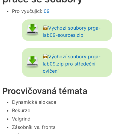
Pro vyučující:
09
Výchozí soubory prga-
lab09-sources.zip
Výchozí soubory prga-
lab09.zip pro středeční
cvičení
Procvičovaná témata
Dynamická alokace
Rekurze
Valgrind
Zásobník vs. fronta