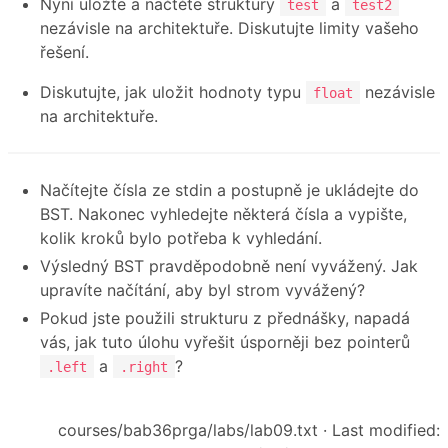
Nyní uložte a načtěte struktury
a
test
test2
nezávisle na architektuře. Diskutujte limity vašeho
řešení.
Diskutujte, jak uložit hodnoty typu
nezávisle
float
na architektuře.
Načítejte čísla ze stdin a postupně je ukládejte do
BST. Nakonec vyhledejte některá čísla a vypište,
kolik kroků bylo potřeba k vyhledání.
Výsledný BST pravděpodobně není vyvážený. Jak
upravíte načítání, aby byl strom vyvážený?
Pokud jste použili strukturu z přednášky, napadá
vás, jak tuto úlohu vyřešit úsporněji bez pointerů
a
?
.left
.right
courses/bab36prga/labs/lab09.txt
· Last modified: