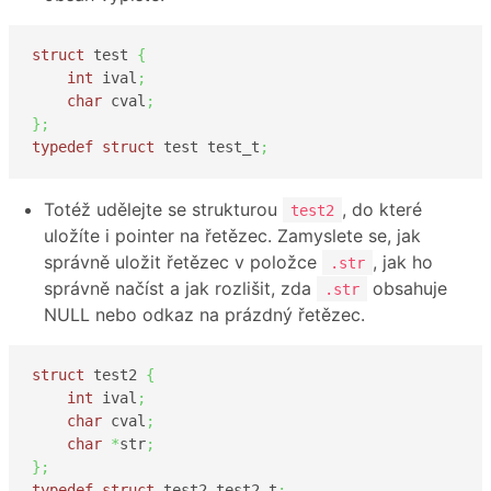
struct
 test 
{
int
 ival
;
char
 cval
;
}
;
typedef
struct
 test test_t
;
Totéž udělejte se strukturou
, do které
test2
uložíte i pointer na řetězec. Zamyslete se, jak
správně uložit řetězec v položce
, jak ho
.str
správně načíst a jak rozlišit, zda
obsahuje
.str
NULL nebo odkaz na prázdný řetězec.
struct
 test2 
{
int
 ival
;
char
 cval
;
char
*
str
;
}
;
typedef
struct
 test2 test2_t
;