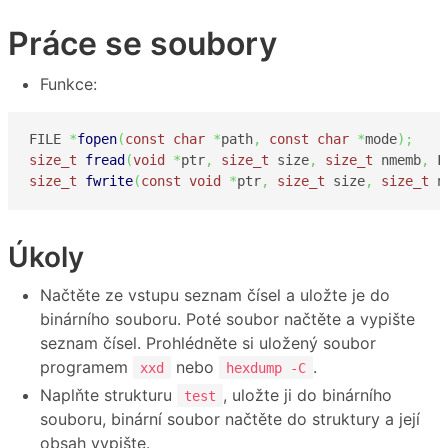
Práce se soubory
Funkce:
FILE 
*
fopen
(
const
char
*
path
,
const
char
*
mode
)
;
size_t
fread
(
void
*
ptr
,
size_t
 size
,
size_t
 nmemb
,
 F
size_t
fwrite
(
const
void
*
ptr
,
size_t
 size
,
size_t
 n
Úkoly
Načtěte ze vstupu seznam čísel a uložte je do
binárního souboru. Poté soubor načtěte a vypište
seznam čísel. Prohlédněte si uložený soubor
programem
nebo
.
xxd
hexdump -C
Naplňte strukturu
, uložte ji do binárního
test
souboru, binární soubor načtěte do struktury a její
obsah vypište.