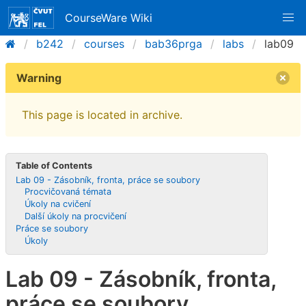
CourseWare Wiki
b242
courses
bab36prga
labs
lab09
Warning
This page is located in archive.
Table of Contents
Lab 09 - Zásobník, fronta, práce se soubory
Procvičovaná témata
Úkoly na cvičení
Další úkoly na procvičení
Práce se soubory
Úkoly
Lab 09 - Zásobník, fronta,
práce se soubory