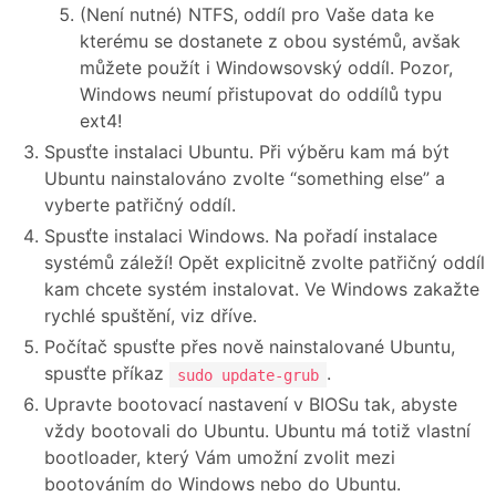
(Není nutné) NTFS, oddíl pro Vaše data ke
kterému se dostanete z obou systémů, avšak
můžete použít i Windowsovský oddíl. Pozor,
Windows neumí přistupovat do oddílů typu
ext4!
Spusťte instalaci Ubuntu. Při výběru kam má být
Ubuntu nainstalováno zvolte “something else” a
vyberte patřičný oddíl.
Spusťte instalaci Windows. Na pořadí instalace
systémů záleží! Opět explicitně zvolte patřičný oddíl
kam chcete systém instalovat. Ve Windows zakažte
rychlé spuštění, viz dříve.
Počítač spusťte přes nově nainstalované Ubuntu,
spusťte příkaz
.
sudo update-grub
Upravte bootovací nastavení v BIOSu tak, abyste
vždy bootovali do Ubuntu. Ubuntu má totiž vlastní
bootloader, který Vám umožní zvolit mezi
bootováním do Windows nebo do Ubuntu.