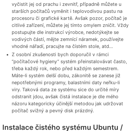
vyčistit jej od prachu i zevnitř, případně můžete u
starších počítačů vyměnit i teplovodivou pastu na
procesoru či grafické kartě. Avšak pozor, počítač je
citlivé zařízení, můžete jej tímto omylem zničit. Vždy
postupujte dle instrukcí výrobce, nedotýkejte se
vodivých částí, mějte zemnící náramek, používejte
vhodné nářadí, pracujte na čístém stole, atd…
Z osobní zkušenosti bych doporučil v rámci
“počítačové hygieny” systém přeinstalovávat často,
třeba každý rok, nebo před každým semestrem.
Máte-li systém delší dobu, zákonitě se zanese již
nepotřebnými programy, balastními daty neřku-li
viry. Taková data ze systému sice do určité míry
odstranit jdou, avšak čistá instalace je dle mého
názoru kategoricky účinější metodou jak udržovat
počítač svižný a pevný disk prázdný.
Instalace čistého systému Ubuntu /