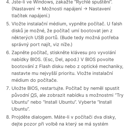
Jste-li ve Windows, zakažte “Rychlé spuštění”.
(Nastavení → Možnosti napájení → Nastavení
tlačítek napájení.)
Vložte instalační médium, vypněte počítač. U falsh
disků je možné, že počítač umí bootovat jen z
některých USB portů. (Bude tedy možná potřeba
správný port najít, viz níže.)
Zapněte počítač, stiskněte klávesu pro vyvolání
nabídky BIOS. (Esc, Del, apod.) V BIOS povolte
bootování z Flash disku nebo z optické mechaniky,
nastavte mu nejvyšší prioritu. Vložte instalační
médium do počítače.
Uložte BIOS, restartujte. Počítač by neměl spustit
původní
OS
, ale zobrazit nabídku s možnostmi “Try
Ubuntu” nebo “Install Ubuntu”. Vyberte “Install
Ubuntu”.
Projděte dialogem. Máte-li v počítači dva disky,
dejte pozor při volbě na který se má systém