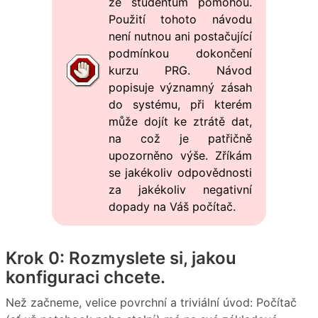
že studentům pomohou.
Použití tohoto návodu
není nutnou ani postačující
podmínkou dokončení
kurzu PRG. Návod
popisuje významný zásah
do systému, při kterém
může dojít ke ztrátě dat,
na což je patřičně
upozorněno výše. Zříkám
se jakékoliv odpovědnosti
za jakékoliv negativní
dopady na Váš počítač.
Krok 0: Rozmyslete si, jakou
konfiguraci chcete.
Než začneme, velice povrchní a triviální úvod: Počítač