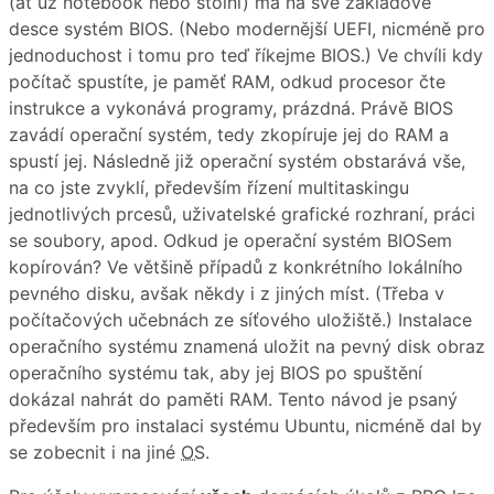
(ať už notebook nebo stolní) má na své základové
desce systém BIOS. (Nebo modernější UEFI, nicméně pro
jednoduchost i tomu pro teď říkejme BIOS.) Ve chvíli kdy
počítač spustíte, je paměť RAM, odkud procesor čte
instrukce a vykonává programy, prázdná. Právě BIOS
zavádí operační systém, tedy zkopíruje jej do RAM a
spustí jej. Následně již operační systém obstarává vše,
na co jste zvyklí, především řízení multitaskingu
jednotlivých prcesů, uživatelské grafické rozhraní, práci
se soubory, apod. Odkud je operační systém BIOSem
kopírován? Ve většině případů z konkrétního lokálního
pevného disku, avšak někdy i z jiných míst. (Třeba v
počítačových učebnách ze síťového uložiště.) Instalace
operačního systému znamená uložit na pevný disk obraz
operačního systému tak, aby jej BIOS po spuštění
dokázal nahrát do paměti RAM. Tento návod je psaný
především pro instalaci systému Ubuntu, nicméně dal by
se zobecnit i na jiné
OS
.