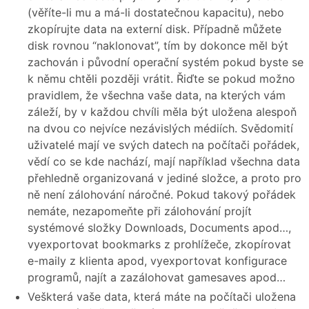
(věříte-li mu a má-li dostatečnou kapacitu), nebo
zkopírujte data na externí disk. Případně můžete
disk rovnou “naklonovat”, tím by dokonce měl být
zachován i původní operační systém pokud byste se
k němu chtěli později vrátit. Řiďte se pokud možno
pravidlem, že všechna vaše data, na kterých vám
záleží, by v každou chvíli měla být uložena alespoň
na dvou co nejvíce nezávislých médiích. Svědomití
uživatelé mají ve svých datech na počítači pořádek,
vědí co se kde nachází, mají například všechna data
přehledně organizovaná v jediné složce, a proto pro
ně není zálohování náročné. Pokud takový pořádek
nemáte, nezapomeňte při zálohování projít
systémové složky Downloads, Documents apod…,
vyexportovat bookmarks z prohlížeče, zkopírovat
e-maily z klienta apod, vyexportovat konfigurace
programů, najít a zazálohovat gamesaves apod…
Veškterá vaše data, která máte na počítači uložena