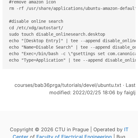
#remove amazon icon

rm -rf /usr/share/applications/ubuntu-amazon-default.
#disable online search

cd /etc/xdg/autostart/

sudo touch disable_onlinesearch.desktop

echo "[Desktop Entry]" | tee --append disable_onlines
echo "Name=Disable Search" | tee --append disable_onl
echo "Exec=/bin/bash -c \"gsettings set com.canonica
echo "Type=Application" | tee --append disable_onlin
courses/bab36prga/tutorials/devel/ubuntu.txt
· Last
modified: 2022/02/25 18:06 by
faiglj
Copyright © 2026 CTU in Prague | Operated by
IT
Center
of
Faculty of Electrical Engineering
| Bug