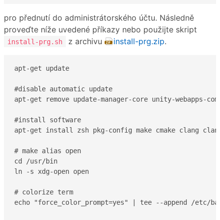
pro přednutí do administrátorského účtu. Následně
proveďte níže uvedené příkazy nebo použijte skript
z archivu
install-prg.zip
.
install-prg.sh
apt-get update

#disable automatic update

apt-get remove update-manager-core unity-webapps-comm
#install software

apt-get install zsh pkg-config make cmake clang clan
# make alias open

cd /usr/bin

ln -s xdg-open open

# colorize term

echo "force_color_prompt=yes" | tee --append /etc/bas