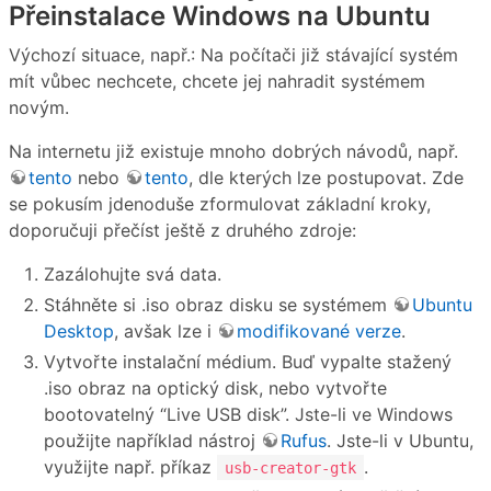
Přeinstalace Windows na Ubuntu
Výchozí situace, např.: Na počítači již stávající systém
mít vůbec nechcete, chcete jej nahradit systémem
novým.
Na internetu již existuje mnoho dobrých návodů, např.
tento
nebo
tento
, dle kterých lze postupovat. Zde
se pokusím jdenoduše zformulovat základní kroky,
doporučuji přečíst ještě z druhého zdroje:
Zazálohujte svá data.
Stáhněte si .iso obraz disku se systémem
Ubuntu
Desktop
, avšak lze i
modifikované verze
.
Vytvořte instalační médium. Buď vypalte stažený
.iso obraz na optický disk, nebo vytvořte
bootovatelný “Live USB disk”. Jste-li ve Windows
použijte například nástroj
Rufus
. Jste-li v Ubuntu,
využijte např. příkaz
.
usb-creator-gtk