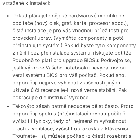
vztažené k instalaci:
Pokud plánujete nějaké hardwarové modifikace
počítače (nový disk, graf. karta, procesor apod.),
čistá instalace je pro vás vhodnou příležitostí pro
provedení úprav. (Vyměňte komponenty a poté
přeinstalujte systém.) Pokud byste tyto komponenty
změnili bez přeinstalace systému, riskujete potítže.
Podobně to platí pro upgrade BIOSu: Podívejte se,
jestli výrobce Vašeho notebooku nevydal novou
verzi systému BIOS pro Váš počítač. Pokud ano,
doporučuji nejprve vyhledat zkušenosti jiných
uživatelů či recenze je-li nová verze stabilní. Pak
pokračujte dle instrukcí výrobce.
Takovýto zásah patrně nebudete dělat často. Proto
doporučuji spolu s (pře)instalací rovnou počítač
vyčistit i fyzicky, tedy při nejmenším vyfouknout
prach z ventilace, vyčistit obrazovku a klávesnici.
Troufnete-li si, můžete počítač (z části) rozebrat a