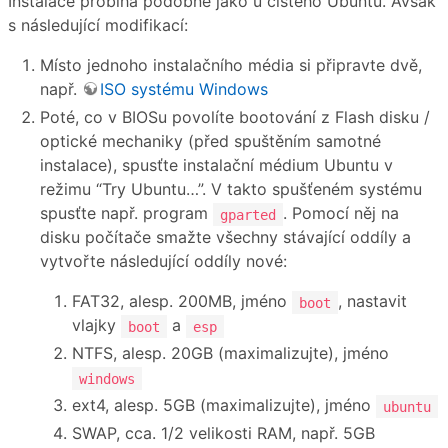
Instalace probíhá podobně jako u čistého Ubuntu. Avšak
s následující modifikací:
Místo jednoho instalačního média si připravte dvě,
např.
ISO systému Windows
Poté, co v BIOSu povolíte bootování z Flash disku /
optické mechaniky (před spuštěním samotné
instalace), spusťte instalační médium Ubuntu v
režimu “Try Ubuntu…”. V takto spušťeném systému
spusťte např. program
. Pomocí něj na
gparted
disku počítače smažte všechny stávající oddíly a
vytvořte následující oddíly nové:
FAT32, alesp. 200MB, jméno
, nastavit
boot
vlajky
a
boot
esp
NTFS, alesp. 20GB (maximalizujte), jméno
windows
ext4, alesp. 5GB (maximalizujte), jméno
ubuntu
SWAP, cca. 1/2 velikosti RAM, např. 5GB