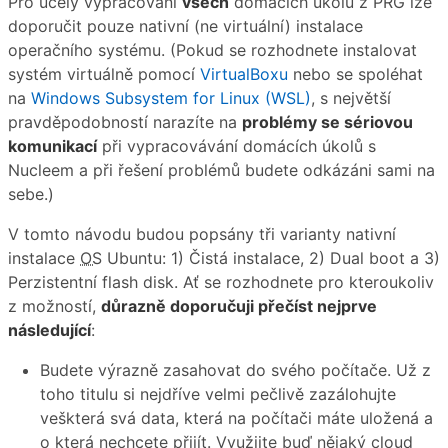
Pro účely vypracování
všech
domácích úkolů z PRG lze
doporučit pouze nativní (ne virtuální) instalace
operačního systému. (Pokud se rozhodnete instalovat
systém virtuálně pomocí
VirtualBoxu
nebo se spoléhat
na
Windows Subsystem for Linux (WSL)
, s největší
pravděpodobností narazíte na
problémy se sériovou
komunikací
při vypracovávání domácích úkolů s
Nucleem a při řešení problémů budete odkázáni sami na
sebe.)
V tomto návodu budou popsány tři varianty nativní
instalace
OS
Ubuntu: 1) Čistá instalace, 2) Dual boot a 3)
Perzistentní flash disk. Ať se rozhodnete pro kteroukoliv
z možností,
důrazně doporučuji přečíst nejprve
následující
:
Budete výrazně zasahovat do svého počítače. Už z
toho titulu si nejdříve velmi pečlivě zazálohujte
veškterá svá data, která na počítači máte uložená a
o která nechcete přijít. Využijte buď nějaký cloud