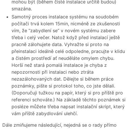
mohou být (během čisté instalace určitě budou)
smazána.
Samotný proces instalace systému na soudobém
počítači trvá kolem 15min, nicméně ze zkušenosti
vím, že “zabydlení se” v novém systému zabere
třeba i celý večer. Natož když před instalací ještě
pracně zálohujete data. Vyhražte si proto na
přeinstalaci ideálně celé odpoledne, pracujte v klidu
a čistém prostředí ať neuděláte omylem chybu.
Horší než stará pomalá instalace je chyba z
nepozornosti při instalaci nebo ztráta
nezazálohovaných dat. Dělejte si během práce
poznámky, pište si protokol toho, co jste dělali.
(Doporučuji tužkou na papír, který si pro příště pro
referenci schováte.) Na základě těchto poznámek si
posléze můžete třeba napsat instalační skript, který
vám příště zabydlování ulehčí.
Dále zmiňujeme následující, nejedná se o rady přímo