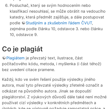
Posluchač, který se svým hodnocením nebo
klasifikací nesouhlasí, se může obrátit na vedoucího
katedry, která předmět zajišťuje, a dále postupovat
podle
Studijním a zkušebním řádem ČVUT
,
zejména podle článku 10, odstavce 3. nebo článku
10, odstavce 9.
Co je plagiát
Plagiátem
je převzatý text, ilustrace, část
počítačového kódu, metoda, i myšlenka (i část téhož)
bez uvedení citace pramene.
Každý, kdo ve svém řešení použije výsledky jiného
autora, musí tyto převzaté výsledky zřetelně označit a
odkázat na původního autora. Jinak se dopouští
plagiátorství. Z výukových důvodů dále také není možné
používat cizí výsledky v konkrétních předmětech a
úlohách, kde se výslovně požaduje samostatná práce, a