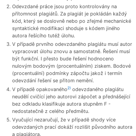
Odevzdané práce jsou proto kontrolovány na
přítomnost plagiátů. Za plagiát je pokládán každý
kód, který se doslovně nebo po zřejmé mechanické
syntaktické modifikaci shoduje s kódem jiného
autora řešícího tutéž úlohu.
V případě prvního odevzdaného plagiátu musí autor
vypracovat úlohu znovu a samostatně. Řešení musí
být funkční. I přesto bude řešení hodnoceno
nulovým bodovým (procentuálním) ziskem. Bodové
(procentuální) podmínky zápočtu jakož i termín
odevzdání řešení se přitom nemění.
2)
V případě opakovaného
odevzdaného plagiátu
neudělí cvičící jeho autorovi zápočet a přednášející
bez odkladu klasifikuje autora stupněm F -
nedostatečně z celého předmětu.
Vyučující nezaručují, že v případě shody více
odevzdaných prací dokáží rozlišit původního autora
a plagiátora.