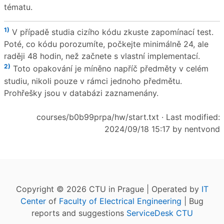
tématu.
1)
V případě studia cizího kódu zkuste zapomínací test.
Poté, co kódu porozumíte, počkejte minimálně 24, ale
raději 48 hodin, než začnete s vlastní implementací.
2)
Toto opakování je míněno napříč předměty v celém
studiu, nikoli pouze v rámci jednoho předmětu.
Prohřešky jsou v databázi zaznamenány.
courses/b0b99prpa/hw/start.txt
· Last modified:
2024/09/18 15:17 by
nentvond
Copyright © 2026 CTU in Prague | Operated by
IT
Center
of
Faculty of Electrical Engineering
| Bug
reports and suggestions
ServiceDesk CTU