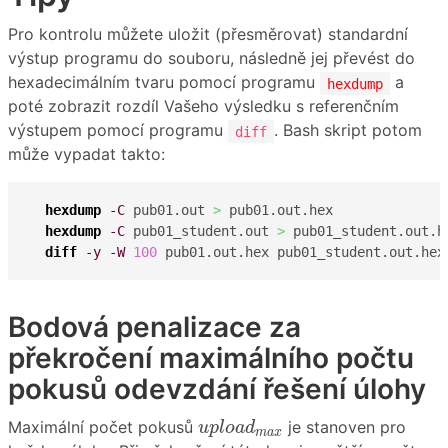
Pro kontrolu můžete uložit (přesměrovat) standardní
výstup programu do souboru, následně jej převést do
hexadecimálním tvaru pomocí programu
a
hexdump
poté zobrazit rozdíl Vašeho výsledku s referenčním
výstupem pomocí programu
. Bash skript potom
diff
může vypadat takto:
hexdump
-C
 pub01.out 
>
 pub01.out.hex              
hexdump
-C
 pub01_student.out 
>
 pub01_student.out.h
diff
-y
-W
100
 pub01.out.hex pub01_student.out.hex
Bodová penalizace za
překročení maximálního počtu
pokusů odevzdání řešení úlohy
u
p
l
o
a
d
m
a
x
Maximální počet pokusů
je stanoven pro
u
p
l
o
a
d
m
a
x