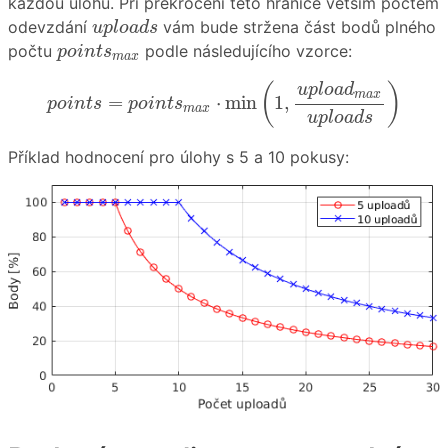
každou úlohu. Při překročení této hranice větším počtem
u
p
l
o
a
d
s
odevzdání
vám bude stržena část bodů plného
u
p
l
o
a
d
s
p
o
i
n
t
s
m
a
x
počtu
podle následujícího vzorce:
p
o
i
n
t
s
m
a
x
p
o
i
n
t
s
=
p
o
i
n
t
s
m
a
x
⋅
min
(
1
,
u
p
l
o
a
d
m
a
x
u
p
l
o
a
d
(
)
u
p
l
o
a
d
m
a
x
=
⋅
min
1
,
p
o
i
n
t
s
p
o
i
n
t
s
m
a
x
u
p
l
o
a
d
s
Příklad hodnocení pro úlohy s 5 a 10 pokusy: