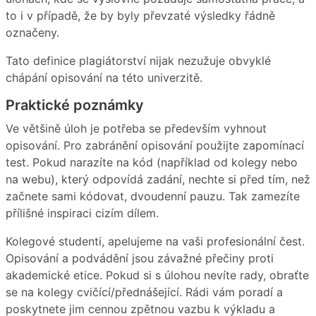
to i v případě, že by byly převzaté výsledky řádně
označeny.
Tato definice plagiátorství nijak nezužuje obvyklé
chápání opisování na této univerzitě.
Praktické poznámky
Ve většině úloh je potřeba se především vyhnout
opisování. Pro zabránění opisování použijte zapomínací
test. Pokud narazíte na kód (například od kolegy nebo
na webu), který odpovídá zadání, nechte si před tím, než
začnete sami kódovat, dvoudenní pauzu. Tak zamezíte
přílišné inspiraci cizím dílem.
Kolegové studenti, apelujeme na vaši profesionální čest.
Opisování a podvádění jsou závažné přečiny proti
akademické etice. Pokud si s úlohou nevíte rady, obraťte
se na kolegy cvičící/přednášející. Rádi vám poradí a
poskytnete jim cennou zpětnou vazbu k výkladu a