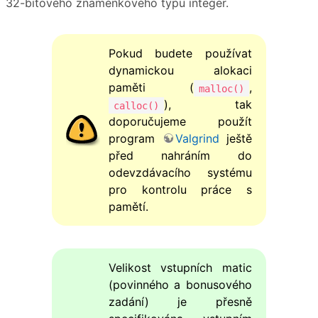
32-bitového znaménkového typu integer.
Pokud budete používat
dynamickou alokaci
paměti (
,
malloc()
), tak
calloc()
doporučujeme použít
program
Valgrind
ještě
před nahráním do
odevzdávacího systému
pro kontrolu práce s
pamětí.
Velikost vstupních matic
(povinného a bonusového
zadání) je přesně