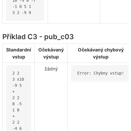
10 -9 8 -7

-1 0 5 1

3 2 -9 9
Příklad C3 - pub_c03
Standardní
Očekávaný
Očekávaný chybový
vstup
výstup
výstup
žádný
2 2

Error: Chybny vstup!
3 x10

-9 5

+

2 2

8 -5

1 8

+

2 2

-4 6
