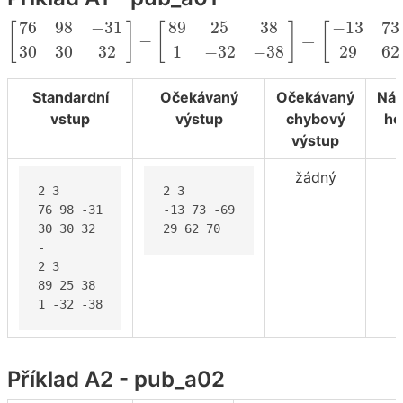
[
76
98
−
31
30
30
32
]
−
[
89
25
38
1
−
32
−
38
]
=
[
−
13
73
76
98
−
31
89
25
38
−
13
73
[
]
[
]
[
−
=
30
30
32
1
−
32
−
38
29
62
Standardní
Očekávaný
Očekávaný
Náv
vstup
výstup
chybový
ho
výstup
žádný
2 3

2 3

76 98 -31

-13 73 -69

30 30 32

29 62 70
-

2 3

89 25 38

1 -32 -38
Příklad A2 - pub_a02