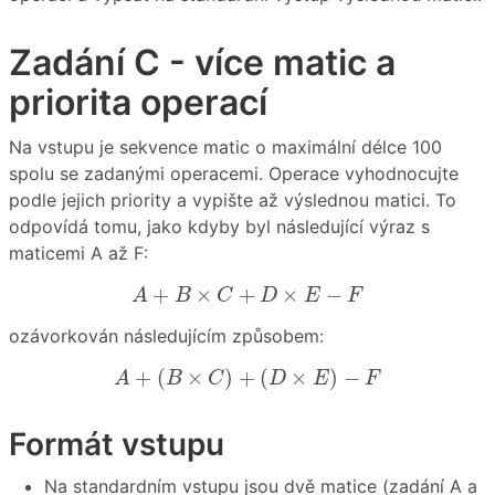
Zadání C - více matic a
priorita operací
Na vstupu je sekvence matic o maximální délce 100
spolu se zadanými operacemi. Operace vyhodnocujte
podle jejich priority a vypište až výslednou matici. To
odpovídá tomu, jako kdyby byl následující výraz s
maticemi A až F:
A
+
B
×
C
+
D
×
E
−
F
+
×
+
×
−
A
B
C
D
E
F
ozávorkován následujícím způsobem:
A
+
(
B
×
C
)
+
(
D
×
E
)
−
F
+
(
×
)
+
(
×
)
−
A
B
C
D
E
F
Formát vstupu
Na standardním vstupu jsou dvě matice (zadání A a