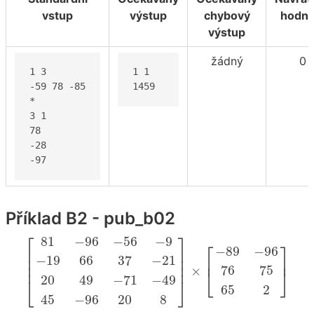
vstup
výstup
chybový
hodno
výstup
žádný
0
1 3

1 1

-59 78 -85

1459
*

3 1

78

-28

-97
Příklad B2 - pub_b02
[
81
−
96
−
56
−
9
−
19
66
37
−
21
20
49
−
71
−
49
45
−
9
⎡
⎤
81
−
96
−
56
−
9
⎡
⎤
−
89
−
96
⎢

⎥

−
19
66
37
−
21
⎢

⎥

⎢
⎥
⎢
⎥
76
75
×
⎣
⎦
20
49
−
71
−
49
⎣
⎦
65
2
45
−
96
20
8