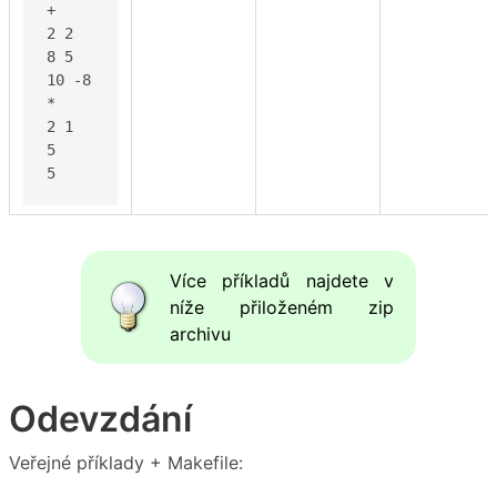
+

2 2

8 5

10 -8

*

2 1

5

5
Více příkladů najdete v
níže přiloženém zip
archivu
Odevzdání
Veřejné příklady + Makefile: