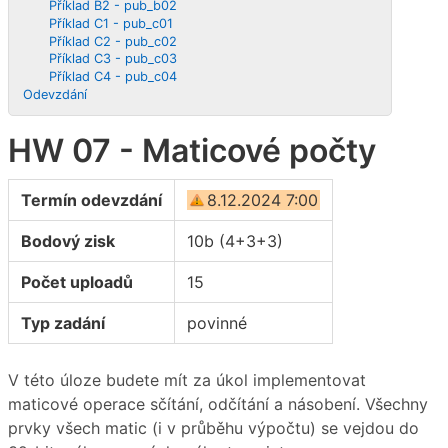
Příklad B2 - pub_b02
Příklad C1 - pub_c01
Příklad C2 - pub_c02
Příklad C3 - pub_c03
Příklad C4 - pub_c04
Odevzdání
HW 07 - Maticové počty
Termín odevzdání
8.12.2024 7:00
Bodový zisk
10b (4+3+3)
Počet uploadů
15
Typ zadání
povinné
V této úloze budete mít za úkol implementovat
maticové operace sčítání, odčítání a násobení. Všechny
prvky všech matic (i v průběhu výpočtu) se vejdou do