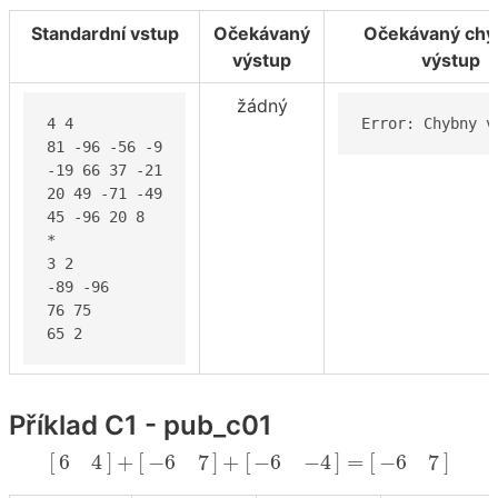
Standardní vstup
Očekávaný
Očekávaný chy
výstup
výstup
žádný
4 4

Error: Chybny v
81 -96 -56 -9

-19 66 37 -21

20 49 -71 -49

45 -96 20 8

*

3 2

-89 -96

76 75

65 2
Příklad C1 - pub_c01
[
6
4
]
+
[
−
6
7
]
+
[
−
6
−
4
]
=
[
−
6
7
]
[
]
+
[
]
+
[
]
=
[
]
6
4
−
6
7
−
6
−
4
−
6
7