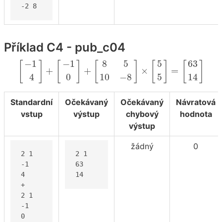
-2 8
Příklad C4 - pub_c04
[
−
1
4
]
+
[
−
1
0
]
+
[
8
5
10
−
8
]
×
[
5
5
]
=
[
63
14
]
−
1
−
1
8
5
5
63
[
]
[
]
[
]
[
]
[
]
+
+
×
=
4
0
10
−
8
5
14
Standardní
Očekávaný
Očekávaný
Návratová
vstup
výstup
chybový
hodnota
výstup
žádný
0
2 1

2 1

-1

63

4

14
+

2 1

-1

0
