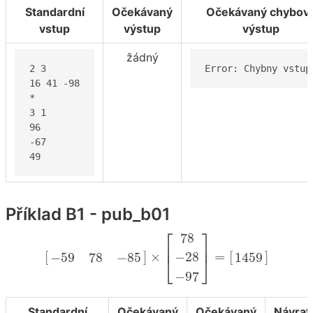
Standardní
Očekávaný
Očekávaný chybov
vstup
výstup
výstup
žádný
2 3

Error: Chybny vstup
16 41 -98

*

3 1

96

-67

49
Příklad B1 - pub_b01
[
−
59
78
−
85
]
×
[
78
−
28
−
97
]
=
[
1459
]
⎡
⎤
78
⎢
⎥
−
28
[
]
×
=
[
]
−
59
78
−
85
1459
⎣
⎦
−
97
Standardní
Očekávaný
Očekávaný
Návrat