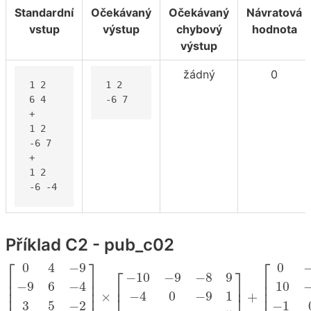
Standardní
Očekávaný
Očekávaný
Návratová
vstup
výstup
chybový
hodnota
výstup
žádný
0
1 2

1 2

6 4

-6 7
+

1 2

-6 7

+

1 2

-6 -4
Příklad C2 - pub_c02
[
0
4
−
9
−
9
6
−
4
3
5
−
2
−
1
7
5
]
×
[
−
10
−
9
−
8
9
−
4
0
−
9
1
4
6
⎡
⎤
⎡
0
4
−
9
0
⎡
⎤
−
10
−
9
−
8
9
⎢

⎥

⎢

−
9
6
−
4
10
⎢

⎥

⎢

⎢
⎥
⎢
⎥
⎢
−
4
0
−
9
1
×
+
3
5
−
2
−
1