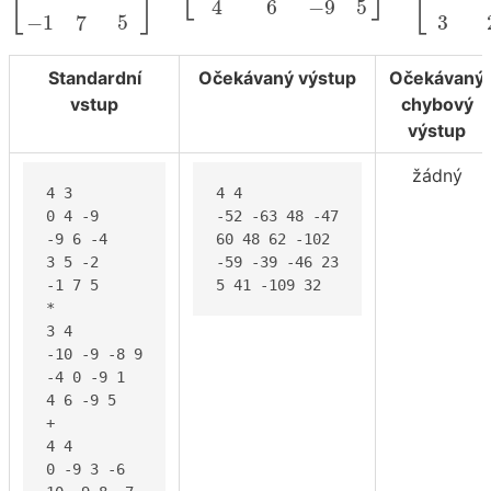
⎣
⎦
⎣
⎦
⎣
4
6
−
9
5
−
1
7
5
3
Standardní
Očekávaný výstup
Očekávaný
vstup
chybový
výstup
žádný
4 3

4 4

0 4 -9

-52 -63 48 -47

-9 6 -4

60 48 62 -102

3 5 -2

-59 -39 -46 23

-1 7 5

5 41 -109 32
*

3 4

-10 -9 -8 9

-4 0 -9 1

4 6 -9 5

+

4 4

0 -9 3 -6
