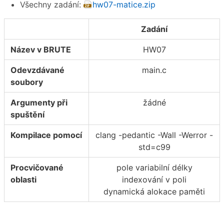
Všechny zadání:
hw07-matice.zip
Zadání
Název v BRUTE
HW07
Odevzdávané
main.c
soubory
Argumenty při
žádné
spuštění
Kompilace pomocí
clang -pedantic -Wall -Werror -
std=c99
Procvičované
pole variabilní délky
oblasti
indexování v poli
dynamická alokace paměti