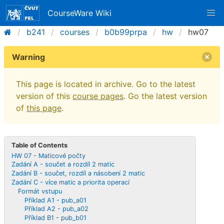
CourseWare Wiki
b241
courses
b0b99prpa
hw
hw07
Warning
This page is located in archive. Go to the latest
version of this
course pages
. Go the latest version
of
this page
.
Table of Contents
HW 07 - Maticové počty
Zadání A - součet a rozdíl 2 matic
Zadání B - součet, rozdíl a násobení 2 matic
Zadání C - více matic a priorita operací
Formát vstupu
Příklad A1 - pub_a01
Příklad A2 - pub_a02
Příklad B1 - pub_b01