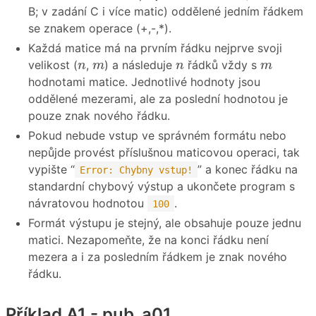
B; v zadání C i více matic) oddělené jedním řádkem
se znakem operace (+,-,*).
Každá matice má na prvním řádku nejprve svoji
n
m
n
m
velikost (
,
) a následuje
řádků vždy s
n
m
n
m
hodnotami matice. Jednotlivé hodnoty jsou
oddělené mezerami, ale za poslední hodnotou je
pouze znak nového řádku.
Pokud nebude vstup ve správném formátu nebo
nepůjde provést příslušnou maticovou operaci, tak
vypište “
” a konec řádku na
Error: Chybny vstup!
standardní chybový výstup a ukončete program s
návratovou hodnotou
.
100
Formát výstupu je stejný, ale obsahuje pouze jednu
matici. Nezapomeňte, že na konci řádku není
mezera a i za posledním řádkem je znak nového
řádku.
Příklad A1 - pub_a01