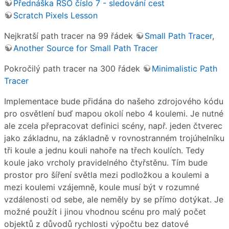
Přednáška RSO číslo 7 - sledování cest
Scratch Pixels Lesson
Nejkratší path tracer na 99 řádek
Small Path Tracer
,
Another Source for Small Path Tracer
Pokročilý path tracer na 300 řádek
Minimalistic Path
Tracer
Implementace bude přidána do našeho zdrojového kódu
pro osvětlení buď mapou okolí nebo 4 koulemi. Je nutné
ale zcela přepracovat definici scény, např. jeden čtverec
jako základnu, na základně v rovnostranném trojúhelníku
tři koule a jednu kouli nahoře na třech koulích. Tedy
koule jako vrcholy pravidelného čtyřstěnu. Tím bude
prostor pro šíření světla mezi podložkou a koulemi a
mezi koulemi vzájemně, koule musí být v rozumné
vzdálenosti od sebe, ale neměly by se přímo dotýkat. Je
možné použít i jinou vhodnou scénu pro malý počet
objektů z důvodů rychlosti výpočtu bez datové