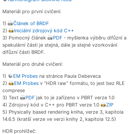
Materiál pro první cvičení:
1)
Článek of BRDF
2)
Iniciální zdrojový kód C++
3) Pomocný článek
PDF
- myšlenka výběru difůzní a
spekulární části je stejná, dále je stejné vzorkování
difůzní části BRDF.
Materiál pro druhé cvičení:
1)
EM Probes
na stránce Paula Debeveca
2)
EM Probes
v “HDR raw” formátu, to jest bez RLE
comprese
3) Text
PDF
jak to je zařízeno v PBRT verze 1.0
4) Zdrojový kód v C++ pro PBRT verze 1.0
ZIP
5) Physically based rendering kniha, verze 3, kapitola
14.6.5 (kratší verze ve verzi knihy 2, kapitola 12.5)
HDR prohlížeč: