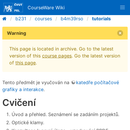
CourseWare Wiki
b231
courses
b4m39rso
tutorials
Warning
This page is located in archive. Go to the latest
version of this
course pages
. Go the latest version
of
this page
.
Tento předmět je vyučován na
katedře počítačové
grafiky a interakce
.
Cvičení
Úvod a přehled. Seznámení se zadáním projektů.
Optické klamy.