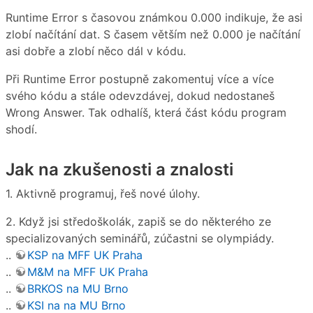
Runtime Error s časovou známkou 0.000 indikuje, že asi
zlobí načítání dat. S časem větším než 0.000 je načítání
asi dobře a zlobí něco dál v kódu.
Při Runtime Error postupně zakomentuj více a více
svého kódu a stále odevzdávej, dokud nedostaneš
Wrong Answer. Tak odhalíš, která část kódu program
shodí.
Jak na zkušenosti a znalosti
1. Aktivně programuj, řeš nové úlohy.
2. Když jsi středoškolák, zapiš se do některého ze
specializovaných seminářů, zúčastni se olympiády.
..
KSP na MFF UK Praha
..
M&M na MFF UK Praha
..
BRKOS na MU Brno
..
KSI na na MU Brno