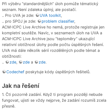
Při výběru “standardnějších” úloh pomúže tématický
seznam. Není zdaleka úplný, ale postačí.
.. Pro UVA je zde:
UVA toolkit
,
.. pro SPOJ je zde:
problem classifier
,
ACM-ICPC Live Archive ho nemá, protože registruje jen
kompletní soutěže. Navíc, v seznamech úloh na UVA a
ACM-ICPC Live Archive jsou “teploměry” ukazující
relativní obtížnost úlohy podle počtu úspěšných řešení.
UVA má dále několik sérií rozdělěných podle témat a
obtížnosti:
..
zde
,
zde
a
zde
.
Codechef
poskytuje kódy úspěšných řešitelů.
Jak na řešení
1. Čti pozorně zadání. Když ti program později nebude
fungovat, ujisti se vždy nejprve, že zadání rozumíš zcela
přesně.