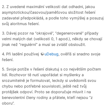
2. Z uvedené maximální velikosti dat odhadni, jakou
asymptotickou/časovou/paměťovou složitost řešení
zadavatel předpokládá, a podle toho vymýšlej a posuzuj
svůj aloritmus řešení.
3. Dávej pozor na “okrajové”, “degenerované” případy
velmi malých dat (velikosti 0, 1 apod.), někdy se chovají
jinak než “regulérní” a musí se zvlášť obsloužit.
4. Při ladění používej
uDebug
, ověříš si snadno svoje
řešení.
5. Svoje potíže v řešení diskutuj s co největším počtem
lidí. Rozhovor tě nutí uspořádat si myšlenky a
srozumitelně je formulovat, leckdy si uvědomíš svou
chybu nebo potřebné souvislosti, ještě než tvůj
protějšek odpoví. Proto se doporučuje mluvit i na
benevolentní členy rodiny a přátele, kteří nejsou “z
oboru”.