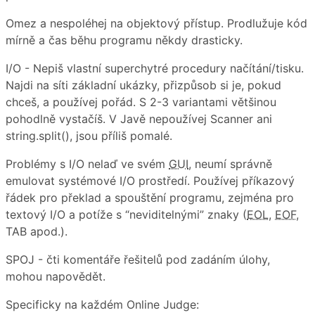
Omez a nespoléhej na objektový přístup. Prodlužuje kód
mírně a čas běhu programu někdy drasticky.
I/O - Nepiš vlastní superchytré procedury načítání/tisku.
Najdi na síti základní ukázky, přizpůsob si je, pokud
chceš, a používej pořád. S 2-3 variantami většinou
pohodlně vystačíš. V Javě nepoužívej Scanner ani
string.split(), jsou příliš pomalé.
Problémy s I/O nelaď ve svém
GUI
, neumí správně
emulovat systémové I/O prostředí. Používej příkazový
řádek pro překlad a spouštění programu, zejména pro
textový I/O a potíže s “neviditelnými” znaky (
EOL
,
EOF
,
TAB apod.).
SPOJ - čti komentáře řešitelů pod zadáním úlohy,
mohou napovědět.
Specificky na každém Online Judge: