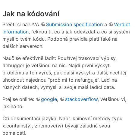
Jak na kódování
Přečti si na UVA
Submission specification
a
Verdict
information
, řeknou ti, co a jak odevzdat a co si systém
myslí o tvém kódu. Podobná pravidla platí také na
dalších serverech.
Nauč se efektivně ladit: Používej trasovací výpisy,
debugger je většinou na nic. Najdi první výskyt
problému a ten vyřeš, pak další výskyt a další, nechtěj
uhodnout najednou “proč mi to nefunguje”. Laď na
různých datech, vymysli si svoje malá ladící data.
Ptej se online:
google
,
stackoverflow
, většinou ví,
jak na to.
Čti dokumentaci jazyka! Např. knihovní metody typu
x.contains(y), z.remove(w) bývají záludné svou
pomalostí.