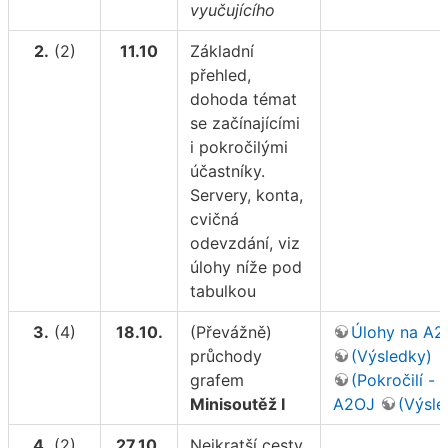
vyučujícího
2.
(2)
11.10
Základní
přehled,
dohoda témat
se začínajícími
i pokročilými
účastníky.
Servery, konta,
cvičná
odevzdání, viz
úlohy níže pod
tabulkou
3.
(4)
18.10.
(Převážně)
Úlohy na A2
průchody
(Výsledky)
grafem
(Pokročilí - 
Minisoutěž I
A2OJ
(Výsle
4.
(2)
27.10.
Nejkratší cesty,