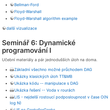
Bellman-Ford
Floyd-Warshall
Floyd-Warshall algorithm example
další vizualizace
Seminář 6: Dynamické
programování I
Učební materiály a pár jednodušších úloh na doma.
Základní všechno možné průchodem DAG
Ukázky klasických úloh TT&MB
Ukázka kódu -- manipulace s DAG
Ukázka řešení -- Voda v rourách
LIS - nejdelší rostoucí podposloupnost v čase O(N
log N)
LIS na GeeksforGeeks