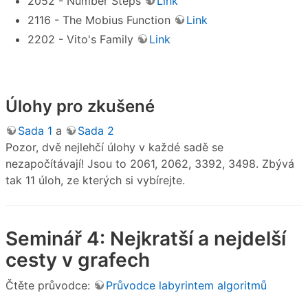
2052 - Number Steps
Link
2116 - The Mobius Function
Link
2202 - Vito's Family
Link
Úlohy pro zkušené
Sada 1
a
Sada 2
Pozor, dvě nejlehčí úlohy v každé sadě se
nezapočítávají! Jsou to 2061, 2062, 3392, 3498. Zbývá
tak 11 úloh, ze kterých si vybírejte.
Seminář 4: Nejkratší a nejdelší
cesty v grafech
Čtěte průvodce:
Průvodce labyrintem algoritmů