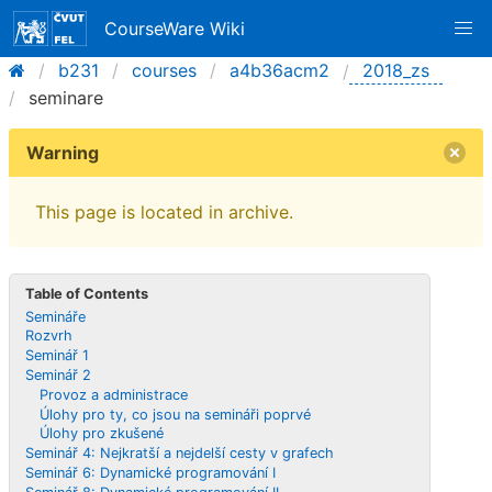
CourseWare Wiki
b231
courses
a4b36acm2
2018_zs
seminare
Warning
This page is located in archive.
Table of Contents
Semináře
Rozvrh
Seminář 1
Seminář 2
Provoz a administrace
Úlohy pro ty, co jsou na semináři poprvé
Úlohy pro zkušené
Seminář 4: Nejkratší a nejdelší cesty v grafech
Seminář 6: Dynamické programování I