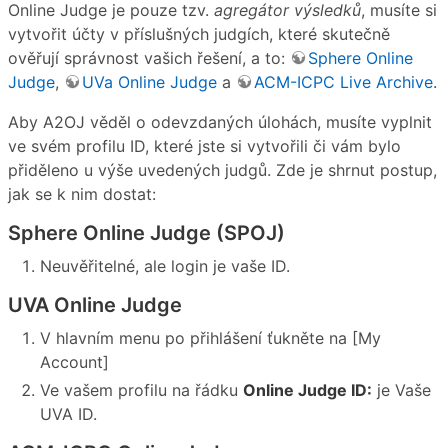
Online Judge je pouze tzv.
agregátor výsledků
, musíte si
vytvořit účty v příslušných judgích, které skutečně
ověřují správnost vašich řešení, a to:
Sphere Online
Judge
,
UVa Online Judge
a
ACM-ICPC Live Archive
.
Aby A2OJ věděl o odevzdaných úlohách, musíte vyplnit
ve svém profilu ID, které jste si vytvořili či vám bylo
přiděleno u výše uvedených judgů. Zde je shrnut postup,
jak se k nim dostat:
Sphere Online Judge (SPOJ)
Neuvěřitelné, ale login je vaše ID.
UVA Online Judge
V hlavním menu po přihlášení ťukněte na [My
Account]
Ve vašem profilu na řádku
Online Judge ID:
je Vaše
UVA ID.