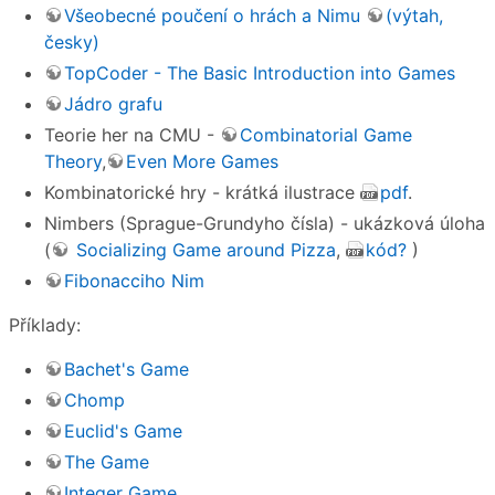
Všeobecné poučení o hrách a Nimu
(výtah,
česky)
TopCoder - The Basic Introduction into Games
Jádro grafu
Teorie her na CMU -
Combinatorial Game
Theory
,
Even More Games
Kombinatorické hry - krátká ilustrace
pdf
.
Nimbers (Sprague-Grundyho čísla) - ukázková úloha
(
Socializing Game around Pizza
,
kód?
)
Fibonacciho Nim
Příklady:
Bachet's Game
Chomp
Euclid's Game
The Game
Integer Game