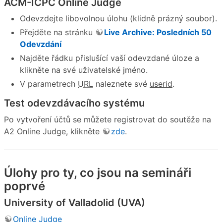
ACM-ICPC Online Judge
Odevzdejte libovolnou úlohu (klidně prázný soubor).
Přejděte na stránku
Live Archive: Posledních 50
Odevzdání
Najděte řádku přislušící vaší odevzdané úloze a
klikněte na své uživatelské jméno.
V parametrech
URL
naleznete své
userid
.
Test odevzdávacího systému
Po vytvoření účtů se můžete registrovat do soutěže na
A2 Online Judge, klikněte
zde
.
Úlohy pro ty, co jsou na semináři
poprvé
University of Valladolid (UVA)
Online Judge