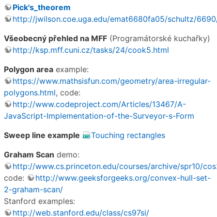
Pick's_theorem
http://jwilson.coe.uga.edu/emat6680fa05/schultz/6690
Všeobecný přehled na MFF
(Programátorské kuchařky)
http://ksp.mff.cuni.cz/tasks/24/cook5.html
Polygon area
example:
https://www.mathsisfun.com/geometry/area-irregular-
polygons.html
, code:
http://www.codeproject.com/Articles/13467/A-
JavaScript-Implementation-of-the-Surveyor-s-Form
Sweep line example
Touching rectangles
Graham Scan
demo:
http://www.cs.princeton.edu/courses/archive/spr10/
code:
http://www.geeksforgeeks.org/convex-hull-set-
2-graham-scan/
Stanford examples:
http://web.stanford.edu/class/cs97si/