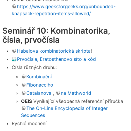
https://www.geeksforgeeks.org/unbounded-
knapsack-repetition-items-allowed/
Seminář 10: Kombinatorika,
čísla, prvočísla
Habalova kombinatorická skripta
!
Prvočísla, Eratosthenovo síto a kód
Čísla různých druhu:
Kombinační
Fibonacciho
Catalanova
,
na Mathworld
OEIS
Vynikající všeobecná referenční příručka
The On-Line Encyclopedia of Integer
Sequences
Rychlé mocnění