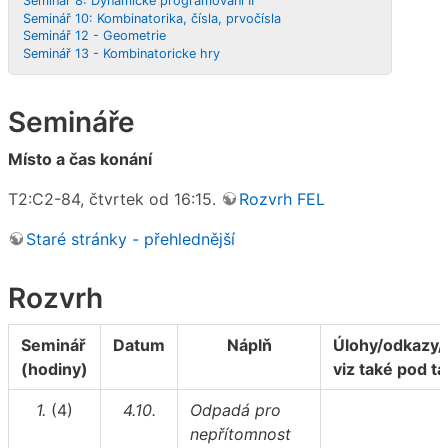
Seminář 8: Dynamické programování II
Seminář 10: Kombinatorika, čísla, prvočísla
Seminář 12 - Geometrie
Seminář 13 - Kombinatoricke hry
Semináře
Místo a čas konání
T2:C2-84, čtvrtek od 16:15.
Rozvrh FEL
Staré stránky - přehlednější
Rozvrh
Seminář
Datum
Náplň
Úlohy/odkazy/
(hodiny)
viz také pod t
1.
(4)
4.10.
Odpadá pro
nepřítomnost