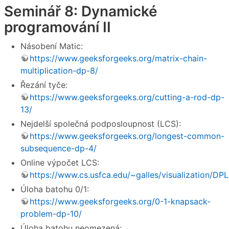
Seminář 8: Dynamické
programování II
Násobení Matic:
https://www.geeksforgeeks.org/matrix-chain-
multiplication-dp-8/
Řezání tyče:
https://www.geeksforgeeks.org/cutting-a-rod-dp-
13/
Nejdelší společná podposloupnost (LCS):
https://www.geeksforgeeks.org/longest-common-
subsequence-dp-4/
Online výpočet LCS:
https://www.cs.usfca.edu/~galles/visualization/DP
Úloha batohu 0/1:
https://www.geeksforgeeks.org/0-1-knapsack-
problem-dp-10/
Úloha batohu neomezená: