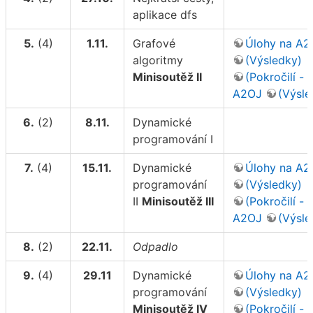
aplikace dfs
5.
(4)
1.11.
Grafové
Úlohy na A2
algoritmy
(Výsledky)
Minisoutěž II
(Pokročilí - 
A2OJ
(Výsle
6.
(2)
8.11.
Dynamické
programování I
7.
(4)
15.11.
Dynamické
Úlohy na A2
programování
(Výsledky)
II
Minisoutěž III
(Pokročilí - 
A2OJ
(Výsle
8.
(2)
22.11.
Odpadlo
9.
(4)
29.11
Dynamické
Úlohy na A2
programování
(Výsledky)
Minisoutěž IV
(Pokročilí - 