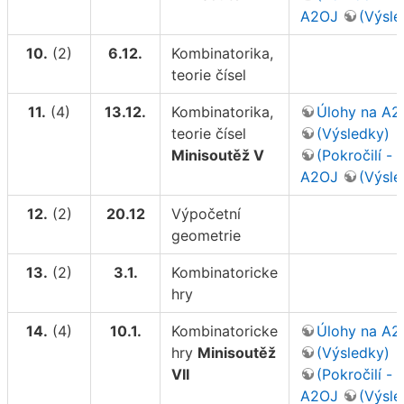
A2OJ
(Výsle
10.
(2)
6.12.
Kombinatorika,
teorie čísel
11.
(4)
13.12.
Kombinatorika,
Úlohy na A2
teorie čísel
(Výsledky)
Minisoutěž V
(Pokročilí - 
A2OJ
(Výsle
12.
(2)
20.12
Výpočetní
geometrie
13.
(2)
3.1.
Kombinatoricke
hry
14.
(4)
10.1.
Kombinatoricke
Úlohy na A2
hry
Minisoutěž
(Výsledky)
VII
(Pokročilí - 
A2OJ
(Výsle