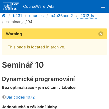
CourseWare Wiki
b231
courses
a4b36acm2
2012_ls
seminar_a_194
Warning
This page is located in archive.
Seminář 10
Dynamické programování
Bez optimalizace - jen sčítání v tabulce
Bar codes 10721
Jednoduché a základní úlohy