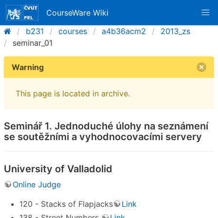
CourseWare Wiki
b231
courses
a4b36acm2
2013_zs
seminar_01
Warning
This page is located in archive.
Seminář 1. Jednoduché úlohy na seznámení
se soutěžními a vyhodnocovacími servery
University of Valladolid
Online Judge
120 - Stacks of Flapjacks
Link
138 - Street Numbers
Link
.