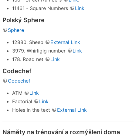
11461 - Square Numbers
Link
Polský Sphere
Sphere
12880. Sheep
External Link
3979. Whirligig number
Link
178. Road net
Link
Codechef
Codechef
ATM
Link
Factorial
Link
Holes in the text
External Link
Náměty na trénování a rozmýšlení doma