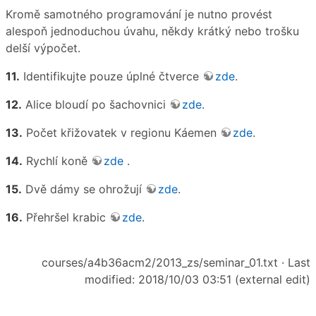
Kromě samotného programování je nutno provést
alespoň jednoduchou úvahu, někdy krátký nebo trošku
delší výpočet.
11.
Identifikujte pouze úplné čtverce
zde
.
12.
Alice bloudí po šachovnici
zde
.
13.
Počet křižovatek v regionu Káemen
zde
.
14.
Rychlí koně
zde
.
15.
Dvě dámy se ohrožují
zde
.
16.
Přehršel krabic
zde
.
courses/a4b36acm2/2013_zs/seminar_01.txt
· Last
modified: 2018/10/03 03:51 (external edit)