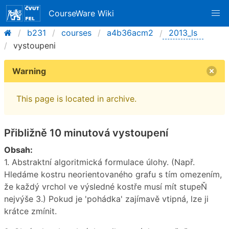
CourseWare Wiki
b231
courses
a4b36acm2
2013_ls
vystoupeni
Warning
This page is located in archive.
Přibližně 10 minutová vystoupení
Obsah:
1. Abstraktní algoritmická formulace úlohy. (Např.
Hledáme kostru neorientovaného grafu s tím omezením,
že každý vrchol ve výsledné kostře musí mít stupeŇ
nejvýše 3.) Pokud je 'pohádka' zajímavě vtipná, lze ji
krátce zmínit.