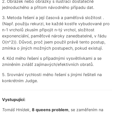
2. Obrázek nebo obrázky s ilustrací dostatečně
jednoduchého a přitom návodného případu dat.
3. Metoda řešení a její časová a paměťová složitost .
(Např. použiju rekurzi, ke každé kostře vybudované pro
n-1 vrcholů zkusím připojit n-tý vrchol, složitost
exponenciální, paměťové nároky zanedbatelné, v řádu
O(n^2)). Důvod, proč jsem použil právě tento postup,
zmínka o jiných možných postupech, pokud existují.
4. Kód mého řešení s případnými vysvětlivkami a se
zminěním zvlášť zajímavých/efektivních obratů.
5. Srovnání rychlosti mého řešení s jinými řešiteli na
konkrétním Judge.
Vystupující:
Tomáš Hnídek
,
8 queens problem
, se zaměřením na