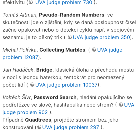
efektivitu (
UVA judge problem 730
).
Tomáš Altman
,
Pseudo-Random Numbers
, ve
skutečnosti jde o zjištění, kdy se daná posloupnost čísel
začne opakovat nebo o detekci cyklu např. v spojovém
seznamu, je to pěkný trik (
UVA judge problem 350
).
Michal Polívka
,
Collecting Marbles
, (
UVA judge
problem 12087
).
Jan Hadáček
,
Bridge
, klasická úloha o přechodu mostu
v noci s jednou baterkou, tentokrát pro neomezený
počet lidí (
UVA judge problem 10037
).
Vojtěch Šívr
,
Password Search
, hledání opakujícího se
podřetězce ve slově, hashtabulka nebo strom? (
UVA
judge problem 902
).
Případně
Quadtrees
, projděte stromem bez jeho
konstruování (
UVA judge problem 297
).