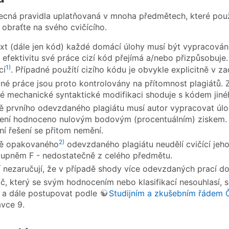
ecná pravidla uplatňovaná v mnoha předmětech, které pou
 obraťte na svého cvičícího.
ext (dále jen kód) každé domácí úlohy musí být vypracován
í efektivitu své práce cizí kód přejímá a/nebo přizpůsobuje
1)
cí
. Případné použítí cizího kódu je obvykle explicitně v z
é práce jsou proto kontrolovány na přítomnost plagiátů. Z
é mechanické syntaktické modifikaci shoduje s kódem jinéh
ě prvního odevzdaného plagiátu musí autor vypracovat úloh
ení hodnoceno nulovým bodovým (procentuálním) ziskem. 
í řešení se přitom nemění.
2)
dě opakovaného
odevzdaného plagiátu neudělí cvičící jeho
tupněm F - nedostatečně z celého předmětu.
í nezaručují, že v případě shody více odevzdaných prací dok
č, který se svým hodnocením nebo klasifikací nesouhlasí, 
e, a dále postupovat podle
Studijním a zkušebním řádem
avce 9.