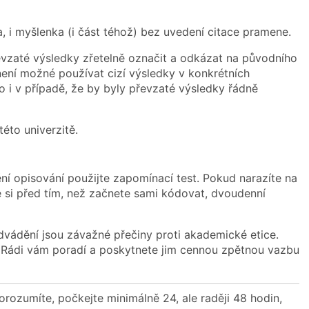
, i myšlenka (i část téhož) bez uvedení citace pramene.
řevzaté výsledky zřetelně označit a odkázat na původního
není možné používat cizí výsledky v konkrétních
 i v případě, že by byly převzaté výsledky řádně
této univerzitě.
ní opisování použijte zapomínací test. Pokud narazíte na
 si před tím, než začnete sami kódovat, dvoudenní
odvádění jsou závažné přečiny proti akademické etice.
cí. Rádi vám poradí a poskytnete jim cennou zpětnou vazbu
orozumíte, počkejte minimálně 24, ale raději 48 hodin,