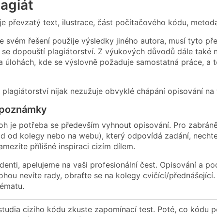
lagiát
je převzatý text, ilustrace, část počítačového kódu, metoda
e svém řešení použije výsledky jiného autora, musí tyto p
k se dopouští plagiátorství. Z výukových důvodů dále také 
 úlohách, kde se výslovně požaduje samostatná práce, a to
 plagiátorství nijak nezužuje obvyklé chápání opisování na 
 poznámky
loh je potřeba se především vyhnout opisování. Pro zabráně
ad od kolegy nebo na webu), který odpovídá zadání, nechte
mezíte přílišné inspiraci cizím dílem.
denti, apelujeme na vaši profesionální čest. Opisování a p
lohou nevíte rady, obraťte se na kolegy cvičící/přednášejí
tématu.
studia cizího kódu zkuste zapomínací test. Poté, co kódu p