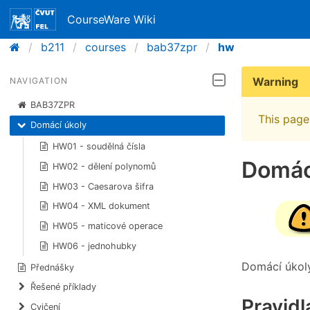
CourseWare Wiki
b211
courses
bab37zpr
hw
Warning
NAVIGATION
BAB37ZPR
This page 
Domácí úkoly
HW01 - soudělná čísla
Domác
HW02 - dělení polynomů
HW03 - Caesarova šifra
HW04 - XML dokument
HW05 - maticové operace
HW06 - jednohubky
Domácí úkol
Přednášky
Řešené příklady
Pravidl
Cvičení