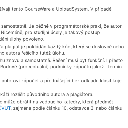
žívají tento CourseWare a UploadSystem. V případě
 samostatně. Je běžné v programátorské praxi, že autor
. Niceméně, pro studijní účely je takový postup
adání úlohy povoleno.
a plagiát je pokládán každý kód, který se doslovně nebo
o autora řešícího tutéž úlohu.
u znovu a samostatně. Řešení musí být funkční. I přesto
Bodové (procentuální) podmínky zápočtu jakož i termín
 autorovi zápočet a přednášející bez odkladu klasifikuje
áží rozlišit původního autora a plagiátora.
se může obrátit na vedoucího katedry, která předmět
 ČVUT
, zejména podle článku 10, odstavce 3. nebo článku