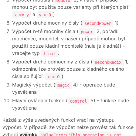
modulo
mohou být použita pouze varianty při kterých platí
a
)
x >= y
y > 0
Výpočet druhé mocniny čísly (
1)
secondPower
Výpočet n-té mocniny čísla (
2, pořadí:
power
mocněnec, mocnitel, v našem případě mohou být
použiti pouze kladní mocnitelé (nula je kladná)) -
vracejte typ
.
float
Výpočet druhé odmocniny z čísla (
1,
secondRadix
odmocninu lze provést pouze z kladného celého
čísla splňující:
)
x > 0
Magický výpočet (
4) - operace bude
magic
vysvětlena
Hlavní ovládací funkce (
5) - funkce bude
control
vysvětlena
Každá z výše uvedených funkcí vrací na výstupu
výpočet. V případě, že výpočet nelze provést tak funkce
vyhodí
výjímku
ValueError('This operation is not