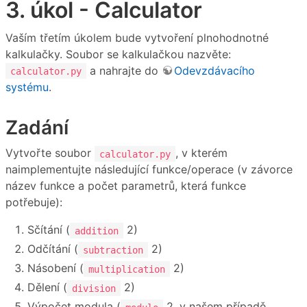
3. úkol - Calculator
Vaším třetím úkolem bude vytvoření plnohodnotné
kalkulačky. Soubor se kalkulačkou nazvěte:
a nahrajte do
Odevzdávacího
calculator.py
systému
.
Zadání
Vytvořte soubor
, v kterém
calculator.py
naimplementujte následující funkce/operace (v závorce
název funkce a počet parametrů, která funkce
potřebuje):
Sčítání (
2)
addition
Odčítání (
2)
subtraction
Násobení (
2)
multiplication
Dělení (
2)
division
Výpočet modula (
2, v našem případě