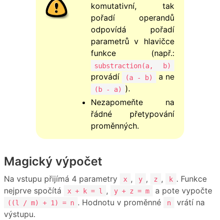
komutativní, tak
pořadí operandů
odpovídá pořadí
parametrů v hlavičce
funkce (např.:
substraction(a, b)
provádí
a ne
(a - b)
).
(b - a)
Nezapomeňte na
řádné přetypování
proměnných.
Magický výpočet
Na vstupu přijímá 4 parametry
,
,
,
. Funkce
x
y
z
k
nejprve spočítá
,
a pote vypočte
x + k = l
y + z = m
. Hodnotu v proměnné
vrátí na
((l / m) + 1) = n
n
výstupu.