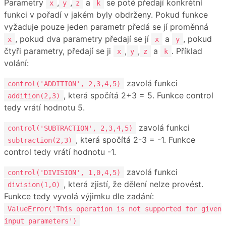
Parametry
,
,
a
se poté předají konkrétní
x
y
z
k
funkci v pořadí v jakém byly obdrženy. Pokud funkce
vyžaduje pouze jeden parametr předá se jí proměnná
, pokud dva parametry předají se jí
a
, pokud
x
x
y
čtyři parametry, předají se ji
,
,
a
. Příklad
x
y
z
k
volání:
zavolá funkci
control('ADDITION', 2,3,4,5)
, která spočítá 2+3 = 5. Funkce control
addition(2,3)
tedy vrátí hodnotu 5.
zavolá funkci
control('SUBTRACTION', 2,3,4,5)
, která spočítá 2-3 = -1. Funkce
subtraction(2,3)
control tedy vrátí hodnotu -1.
zavolá funkci
control('DIVISION', 1,0,4,5)
, která zjistí, že dělení nelze provést.
division(1,0)
Funkce tedy vyvolá výjimku dle zadání:
ValueError('This operation is not supported for given
input parameters')