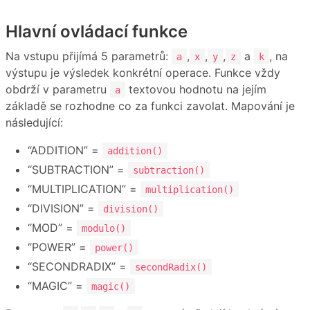
Hlavní ovládací funkce
Na vstupu přijímá 5 parametrů:
,
,
,
a
, na
a
x
y
z
k
výstupu je výsledek konkrétní operace. Funkce vždy
obdrží v parametru
textovou hodnotu na jejím
a
základě se rozhodne co za funkci zavolat. Mapování je
následující:
“ADDITION” =
addition()
“SUBTRACTION” =
subtraction()
“MULTIPLICATION” =
multiplication()
“DIVISION” =
division()
“MOD” =
modulo()
“POWER” =
power()
“SECONDRADIX” =
secondRadix()
“MAGIC” =
magic()