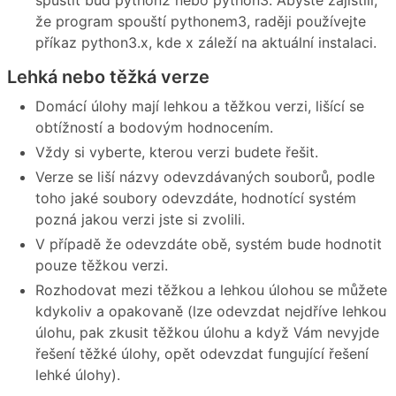
spustit bud python2 nebo python3. Abyste zajistili,
že program spouští pythonem3, raději používejte
příkaz python3.x, kde x záleží na aktuální instalaci.
Lehká nebo těžká verze
Domácí úlohy mají lehkou a těžkou verzi, lišící se
obtížností a bodovým hodnocením.
Vždy si vyberte, kterou verzi budete řešit.
Verze se liší názvy odevzdávaných souborů, podle
toho jaké soubory odevzdáte, hodnotící systém
pozná jakou verzi jste si zvolili.
V případě že odevzdáte obě, systém bude hodnotit
pouze těžkou verzi.
Rozhodovat mezi těžkou a lehkou úlohou se můžete
kdykoliv a opakovaně (lze odevzdat nejdříve lehkou
úlohu, pak zkusit těžkou úlohu a když Vám nevyjde
řešení těžké úlohy, opět odevzdat fungující řešení
lehké úlohy).