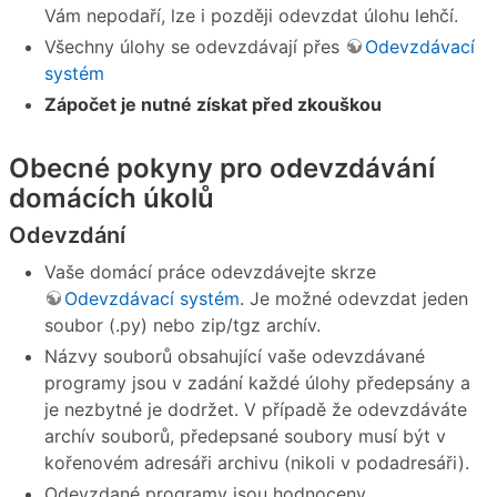
Vám nepodaří, lze i později odevzdat úlohu lehčí.
Všechny úlohy se odevzdávají přes
Odevzdávací
systém
Zápočet je nutné získat před zkouškou
Obecné pokyny pro odevzdávání
domácích úkolů
Odevzdání
Vaše domácí práce odevzdávejte skrze
Odevzdávací systém
. Je možné odevzdat jeden
soubor (.py) nebo zip/tgz archív.
Názvy souborů obsahující vaše odevzdávané
programy jsou v zadání každé úlohy předepsány a
je nezbytné je dodržet. V případě že odevzdáváte
archív souborů, předepsané soubory musí být v
kořenovém adresáři archivu (nikoli v podadresáři).
Odevzdané programy jsou hodnoceny