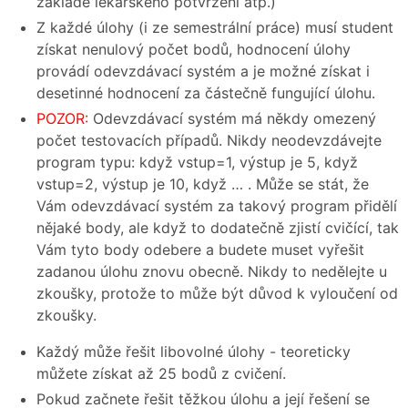
základě lékařského potvrzení atp.)
Z každé úlohy (i ze semestrální práce) musí student
získat nenulový počet bodů, hodnocení úlohy
provádí odevzdávací systém a je možné získat i
desetinné hodnocení za částečně fungující úlohu.
POZOR:
Odevzdávací systém má někdy omezený
počet testovacích případů. Nikdy neodevzdávejte
program typu: když vstup=1, výstup je 5, když
vstup=2, výstup je 10, když … . Může se stát, že
Vám odevzdávací systém za takový program přidělí
nějaké body, ale když to dodatečně zjistí cvičící, tak
Vám tyto body odebere a budete muset vyřešit
zadanou úlohu znovu obecně. Nikdy to nedělejte u
zkoušky, protože to může být důvod k vyloučení od
zkoušky.
Každý může řešit libovolné úlohy - teoreticky
můžete získat až 25 bodů z cvičení.
Pokud začnete řešit těžkou úlohu a její řešení se