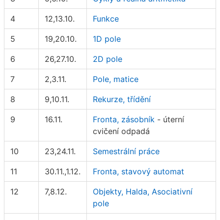
4
12,13.10.
Funkce
5
19,20.10.
1D pole
6
26,27.10.
2D pole
7
2,3.11.
Pole, matice
8
9,10.11.
Rekurze, třídění
9
16.11.
Fronta, zásobník
- úterní
cvičení odpadá
10
23,24.11.
Semestrální práce
11
30.11.,1.12.
Fronta, stavový automat
12
7,8.12.
Objekty, Halda, Asociativní
pole