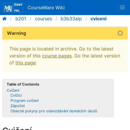
CourseWare Wiki
b201
courses
b3b33alp
cviceni
Warning
This page is located in archive. Go to the latest
version of this
course pages
. Go the latest version
of
this page
.
Table of Contents
Cvičení
Cvičící
Program cvičení
Zápočet
Obecné pokyny pro odevzdávání domácích úkolů