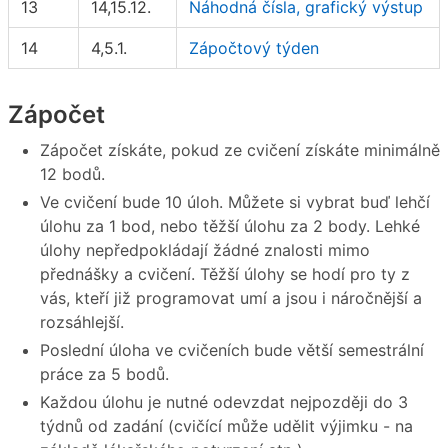
13
14,15.12.
Náhodná čísla, grafický výstup
14
4,5.1.
Zápočtový týden
Zápočet
Zápočet získáte, pokud ze cvičení získáte minimálně
12 bodů.
Ve cvičení bude 10 úloh. Můžete si vybrat buď lehčí
úlohu za 1 bod, nebo těžší úlohu za 2 body. Lehké
úlohy nepředpokládají žádné znalosti mimo
přednášky a cvičení. Těžší úlohy se hodí pro ty z
vás, kteří již programovat umí a jsou i náročnější a
rozsáhlejší.
Poslední úloha ve cvičeních bude větší semestrální
práce za 5 bodů.
Každou úlohu je nutné odevzdat nejpozději do 3
týdnů od zadání (cvičící může udělit výjimku - na