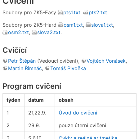
Cvičení
Soubory pro ZK5-Easy
pts1.txt
,
pts2.txt
.
Soubory pro ZK5-Hard
osm1.txt
,
slova1.txt
,
osm2.txt
,
slova2.txt
.
Cvičící
Petr Štěpán
(Vedoucí cvičení),
Vojtěch Vonásek
,
Martin Řimnáč
,
Tomáš Pivoňka
Program cvičení
týden
datum
obsah
1
21,22.9.
Úvod do cvičení
2
29.9.
pouze úterní cvičení
3
5,6.10.
Cykly a reálná aritmetika