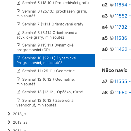
Seminář 5 (18.10.) Prohledávání grafu
a2
11654 
Seminář 6 (25.10.) procházení grafu,
a3
11552 -
minisoutěž
Seminář 7 (1.11.) Orientované grafy
a4
11782 -
Seminář 8 (8.11.) Orientované a
acyklické grafy, minisoutěž
a5
11586 -
Seminář 9 (15.11.) Dynamické
a6
11432 
programování (DP)
Seminář 10 (22.11.) Dynamické
Programování, minisoutěž
Něco navíc
Seminář 11 (29.11.) Geometrie
Seminář 12 (6.12.) Geometrie,
a7
11555 
minisoutěž
a8
11680 -
Seminář 13 (13.12.) Opáčko, různé
Seminář 12 (6.12.) Závěrečná
všehochuť, minisoutěž
2013_ls
2013_zs
2014_ls