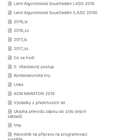
Letní Algoritmické Soustředění LASO 2016
Letní Algoritmické Soustředění (LASO 2016)
2016_ls
2016_zs
2017_ls
2017_zs
Co se hodí
0. Všeobecný postup
Kombinatorické hry
Links
ACM MARATON 2016
Výsledky z předchozích let
Ukázka převodu zápisu do z/do jiných
základů
tmp
Návodník na přípravu na programovací
soutěže