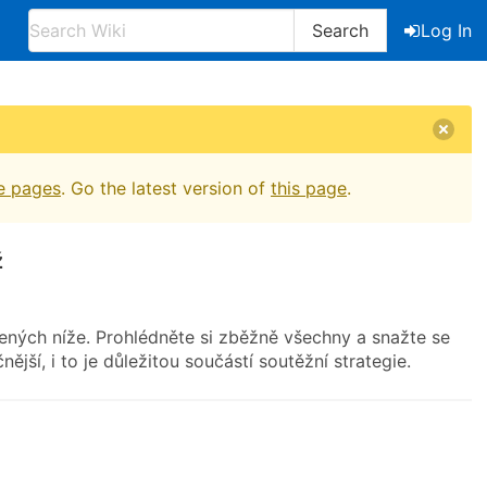
Search
Log In
e pages
. Go the latest version of
this page
.
ž
ených níže. Prohlédněte si zběžně všechny a snažte se
ější, i to je důležitou součástí soutěžní strategie.