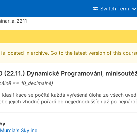
Switch Term
inar_a_2211
is located in archive. Go to the latest version of this
cours
0 (22.11.) Dynamické Programování, minisoutě
málně == 10_decimálně)
 klasifikace se počítá každá vyřešená úloha ze všech uved
sebe jejich vhodné pořadí od nejjednodušších až po nejnáročn
ohy
 Murcia's Skyline