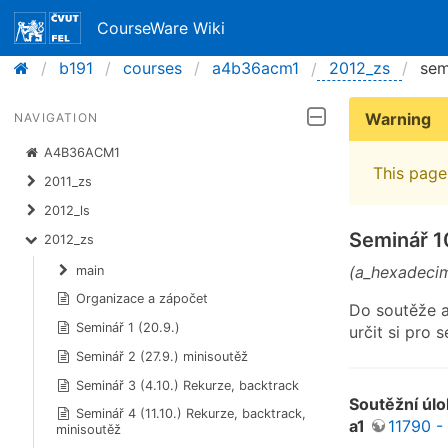
CourseWare Wiki
b191
courses
a4b36acm1
2012_zs
sem
Warning
NAVIGATION
A4B36ACM1
This page 
2011_zs
2012_ls
Seminář 1
2012_zs
(a_hexadeci
main
Organizace a zápočet
Do soutěže a
Seminář 1 (20.9.)
určit si pro 
Seminář 2 (27.9.) minisoutěž
Seminář 3 (4.10.) Rekurze, backtrack
Soutěžní úl
Seminář 4 (11.10.) Rekurze, backtrack,
a1
11790 -
minisoutěž