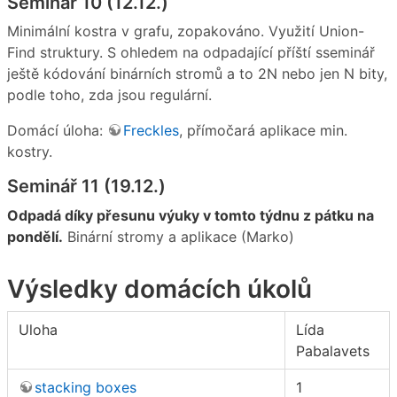
Seminář 10 (12.12.)
Minimální kostra v grafu, zopakováno. Využití Union-
Find struktury. S ohledem na odpadající příští sseminář
ještě kódování binárních stromů a to 2N nebo jen N bity,
podle toho, zda jsou regulární.
Domácí úloha:
Freckles
, přímočará aplikace min.
kostry.
Seminář 11 (19.12.)
Odpadá díky přesunu výuky v tomto týdnu z pátku na
pondělí.
Binární stromy a aplikace (Marko)
Výsledky domácích úkolů
Uloha
Lída
Pabalavets
stacking boxes
1