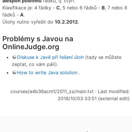
alespoň polovinu
řádků, tj. čtyři.
Klasifikace je: 4 řádky -
C
, 5 nebo 6 řádků -
B
, 7 nebo 8
řádků -
A
.
Úlohy nutno vyřešit do
10.2.2012
.
Problémy s Javou na
OnlineJudge.org
Diskuse k Javě při řešení úloh
(tady se můžete
zeptat, co vám pálí).
How to write Java solution
.
courses/a4b36acm1/2011_zs/main.txt
· Last modified:
2018/10/03 03:51 (external edit)