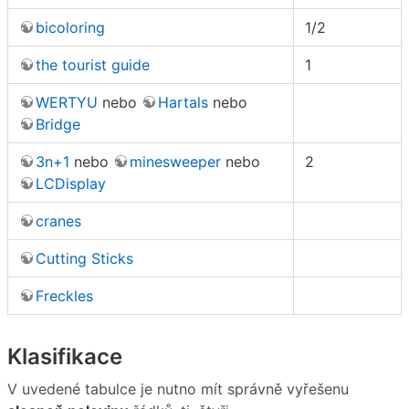
bicoloring
1/2
the tourist guide
1
WERTYU
nebo
Hartals
nebo
Bridge
3n+1
nebo
minesweeper
nebo
2
LCDisplay
cranes
Cutting Sticks
Freckles
Klasifikace
V uvedené tabulce je nutno mít správně vyřešenu