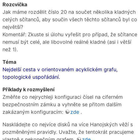
Rozcvička
Jak máme rozdělit číslo 20 na součet několika kladných
celých sčítanců, aby součin všech těchto sčítanců byl co
největší?
Komentář: Zkuste si úlohu vyřešit pro případ, že sčítance
nemusí být celé, ale libovolné reálné kladné (asi i větší
než 1).
Téma
Nejdelší cesta v orientovaném acyklickém grafu,
topologické uspořádání.
Příklady k rozmyšlení
Změňte co nejrychleji konfiguraci čísel na ciferném
bezpečnostním zámku a vyhněte se přitom dalším
zakázaným konfiguracím:
zde
.
Naskládejte co nejvíce disků na více Hanojských věží s
pozměněnými pravidly. Uvažte, že tentokrát pracujeme
vlastně s nekonečným grafem.
zde
.