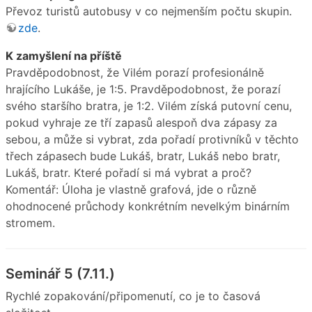
Převoz turistů autobusy v co nejmenším počtu skupin.
zde
.
K zamyšlení na příště
Pravděpodobnost, že Vilém porazí profesionálně
hrajícího Lukáše, je 1:5. Pravděpodobnost, že porazí
svého staršího bratra, je 1:2. Vilém získá putovní cenu,
pokud vyhraje ze tří zapasů alespoň dva zápasy za
sebou, a může si vybrat, zda pořadí protivníků v těchto
třech zápasech bude Lukáš, bratr, Lukáš nebo bratr,
Lukáš, bratr. Které pořadí si má vybrat a proč?
Komentář: Úloha je vlastně grafová, jde o různě
ohodnocené průchody konkrétním nevelkým binárním
stromem.
Seminář 5 (7.11.)
Rychlé zopakování/připomenutí, co je to časová