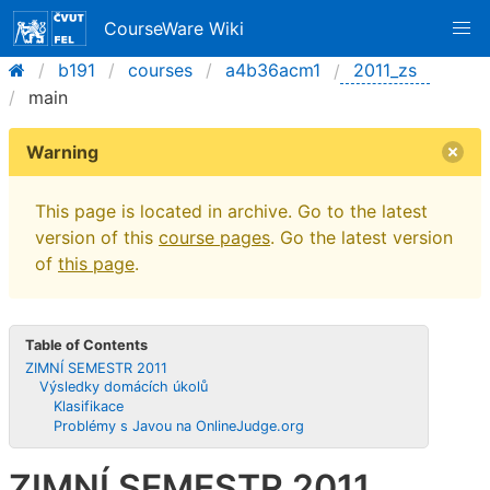
CourseWare Wiki
b191
courses
a4b36acm1
2011_zs
main
Warning
This page is located in archive. Go to the latest
version of this
course pages
. Go the latest version
of
this page
.
Table of Contents
ZIMNÍ SEMESTR 2011
Výsledky domácích úkolů
Klasifikace
Problémy s Javou na OnlineJudge.org
ZIMNÍ SEMESTR 2011