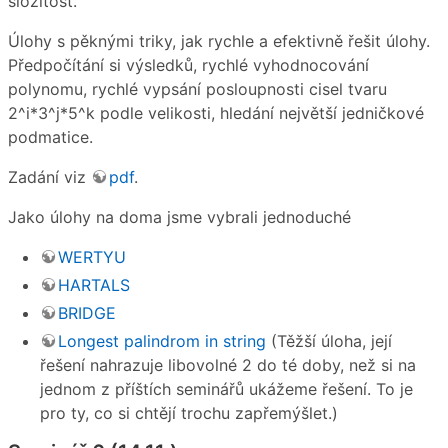
složitost.
Úlohy s pěknými triky, jak rychle a efektivně řešit úlohy.
Předpočítání si výsledků, rychlé vyhodnocování
polynomu, rychlé vypsání posloupnosti cisel tvaru
2^i*3^j*5^k podle velikosti, hledání největší jedničkové
podmatice.
Zadání viz
pdf
.
Jako úlohy na doma jsme vybrali jednoduché
WERTYU
HARTALS
BRIDGE
Longest palindrom in string
(Těžší úloha, její
řešení nahrazuje libovolné 2 do té doby, než si na
jednom z příštích seminářů ukážeme řešení. To je
pro ty, co si chtějí trochu zapřemýšlet.)