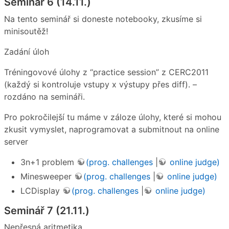
Seminář 6 (14.11.)
Na tento seminář si doneste notebooky, zkusíme si
minisoutěž!
Zadání úloh
Tréningovové úlohy z “practice session” z CERC2011
(každý si kontroluje vstupy x výstupy přes diff). –
rozdáno na semináři.
Pro pokročilejší tu máme v záloze úlohy, které si mohou
zkusit vymyslet, naprogramovat a submitnout na online
server
3n+1 problem
(prog. challenges
|
online judge)
Minesweeper
(prog. challenges
|
online judge)
LCDisplay
(prog. challenges
|
online judge)
Seminář 7 (21.11.)
Nepřesná aritmetika