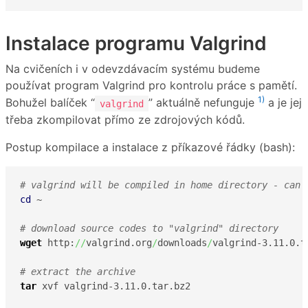
Instalace programu Valgrind
Na cvičeních i v odevzdávacím systému budeme
používat program Valgrind pro kontrolu práce s pamětí.
1)
Bohužel balíček “
” aktuálně nefunguje
a je jej
valgrind
třeba zkompilovat přímo ze zdrojových kódů.
Postup kompilace a instalace z příkazové řádky (bash):
# valgrind will be compiled in home directory - can 
cd
 ~ 

# download source codes to "valgrind" directory
wget
 http:
//
valgrind.org
/
downloads
/
valgrind-3.11.0.ta
# extract the archive
tar
 xvf valgrind-3.11.0.tar.bz2
