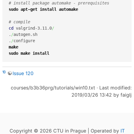
# install package automake - prerequisites
sudo
apt-get install
automake
# compile
cd
 valgrind-3.11.0
/
.
/
autogen.sh

.
/
make
sudo
make
install
1)
Issue 120
courses/b3b36prg/tutorials/win10.txt
· Last modified:
2019/03/26 13:42 by
faiglj
Copyright © 2026 CTU in Prague | Operated by
IT