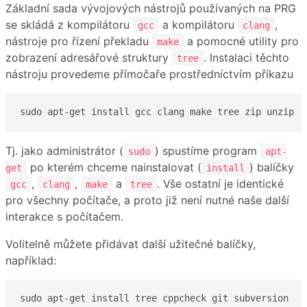
Základní sada vývojových nástrojů používaných na PRG
se skládá z kompilátoru
a kompilátoru
,
gcc
clang
nástroje pro řízení překladu
a pomocné utility pro
make
zobrazení adresářové struktury
. Instalaci těchto
tree
nástroju provedeme přímočaře prostředníctvím příkazu
sudo apt-get install gcc clang make tree zip unzip
Tj. jako administrátor (
) spustíme program
sudo
apt-
po kterém chceme nainstalovat (
) balíčky
get
install
,
,
a
. Vše ostatní je identické
gcc
clang
make
tree
pro všechny počítače, a proto již není nutné naše další
interakce s počítačem.
Volitelně můžete přidávat další užitečné balíčky,
například:
sudo apt-get install tree cppcheck git subversion