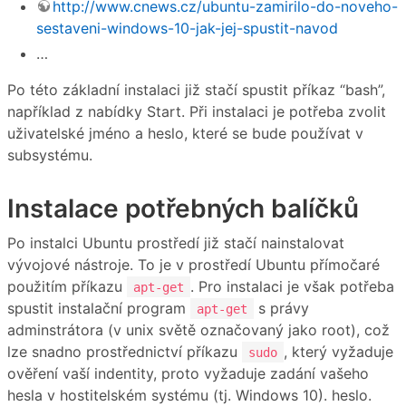
http://www.cnews.cz/ubuntu-zamirilo-do-noveho-
sestaveni-windows-10-jak-jej-spustit-navod
…
Po této základní instalaci již stačí spustit příkaz “bash”,
například z nabídky Start. Při instalaci je potřeba zvolit
uživatelské jméno a heslo, které se bude používat v
subsystému.
Instalace potřebných balíčků
Po instalci Ubuntu prostředí již stačí nainstalovat
vývojové nástroje. To je v prostředí Ubuntu přímočaré
použitím příkazu
. Pro instalaci je však potřeba
apt-get
spustit instalační program
s právy
apt-get
adminstrátora (v unix světě označovaný jako root), což
lze snadno prostřednictví příkazu
, který vyžaduje
sudo
ověření vaší indentity, proto vyžaduje zadání vašeho
hesla v hostitelském systému (tj. Windows 10). heslo.