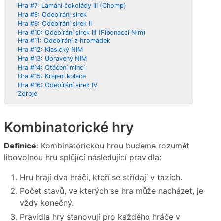
Hra #7: Lámání čokolády III (Chomp)
Hra #8: Odebírání sirek
Hra #9: Odebírání sirek II
Hra #10: Odebírání sirek III (Fibonacci Nim)
Hra #11: Odebírání z hromádek
Hra #12: Klasický NIM
Hra #13: Upravený NIM
Hra #14: Otáčení mincí
Hra #15: Krájení koláče
Hra #16: Odebírání sirek IV
Zdroje
Kombinatorické hry
Definice:
Kombinatorickou hrou budeme rozumět
libovolnou hru splǔjící následující pravidla:
Hru hrají dva hráči, kteří se střídají v tazích.
Počet stavů, ve kterých se hra může nacházet, je
vždy konečný.
Pravidla hry stanovují pro každého hráče v