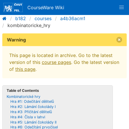
CourseWare Wiki
b182
courses
a4b36acm1
kombinatoricke_hry
Warning
This page is located in archive. Go to the latest
version of this
course pages
. Go the latest version
of
this page
.
Table of Contents
Kombinatorické hry
Hra #1: Odečítání dělitelů
Hra #2: Lámání čokolády I
Hra #3: Přičítání dělitelů
Hra #4: Čísla v lahvi
Hra #5: Lámání čokolády II
Hra #6: Odečítání prvočísel