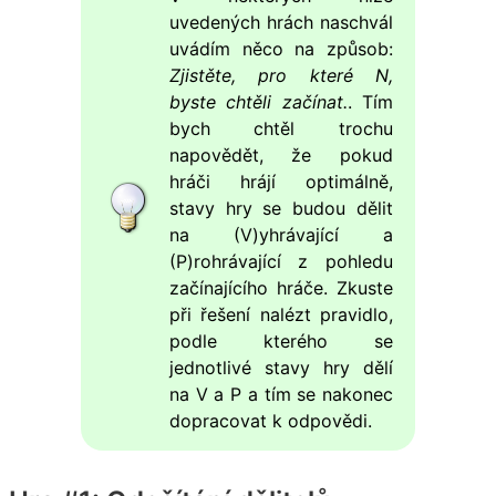
uvedených hrách naschvál
uvádím něco na způsob:
Zjistěte, pro které N,
byste chtěli začínat.
. Tím
bych chtěl trochu
napovědět, že pokud
hráči hrájí optimálně,
stavy hry se budou dělit
na (V)yhrávající a
(P)rohrávající z pohledu
začínajícího hráče. Zkuste
při řešení nalézt pravidlo,
podle kterého se
jednotlivé stavy hry dělí
na V a P a tím se nakonec
dopracovat k odpovědi.