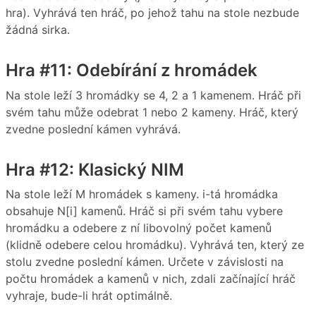
hra). Vyhrává ten hráč, po jehož tahu na stole nezbude
žádná sirka.
Hra #11: Odebírání z hromádek
Na stole leží 3 hromádky se 4, 2 a 1 kamenem. Hráč při
svém tahu může odebrat 1 nebo 2 kameny. Hráč, který
zvedne poslední kámen vyhrává.
Hra #12: Klasický NIM
Na stole leží M hromádek s kameny. i-tá hromádka
obsahuje N[i] kamenů. Hráč si při svém tahu vybere
hromádku a odebere z ní libovolný počet kamenů
(klidně odebere celou hromádku). Vyhrává ten, který ze
stolu zvedne poslední kámen. Určete v závislosti na
počtu hromádek a kamenů v nich, zdali začínající hráč
vyhraje, bude-li hrát optimálně.