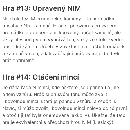
Hra #13: Upravený NIM
Na stole leží M hromádek s kameny. i-tá hromádka
obsahuje N[i] kamenů. Hráč si při svém tahu vybere
hromádku a odebere z ní libovolný počet kamenů, ale
vždy alespoň jeden. Vyhrává ten, který ze stolu zvedne
poslední kámen. Určete v závislosti na počtu hromádek
a kamenů v nich, zdali začínající hráč vyhraje, bude-li
hrát optimálně.
Hra #14: Otáčení mincí
Je dána řada N mincí, kde některé jsou pannou a jiné
orlem vzhůru. Hráč si při svém tahu může zvolit
libovolnou minci, která je pannou vzhůru, a otočit ji.
Navíc, si může zvolit libovolnou minci nalevo od té první
a otočit ji (ať byla orientovaná jakkoliv). Ukažte, že tato
hra je ekvivalentní s předchozí hrou NIM (klasický).