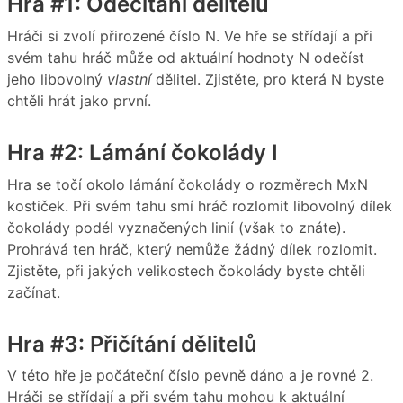
Hra #1: Odečítání dělitelů
Hráči si zvolí přirozené číslo N. Ve hře se střídají a při
svém tahu hráč může od aktuální hodnoty N odečíst
jeho libovolný
vlastní
dělitel. Zjistěte, pro která N byste
chtěli hrát jako první.
Hra #2: Lámání čokolády I
Hra se točí okolo lámání čokolády o rozměrech MxN
kostiček. Při svém tahu smí hráč rozlomit libovolný dílek
čokolády podél vyznačených linií (však to znáte).
Prohrává ten hráč, který nemůže žádný dílek rozlomit.
Zjistěte, při jakých velikostech čokolády byste chtěli
začínat.
Hra #3: Přičítání dělitelů
V této hře je počáteční číslo pevně dáno a je rovné 2.
Hráči se střídají a při svém tahu mohou k aktuální