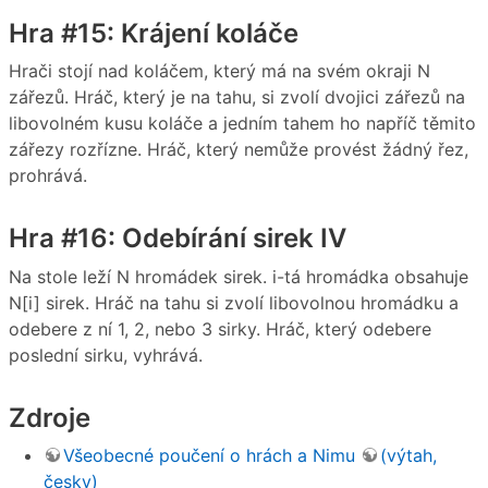
Hra #15: Krájení koláče
Hrači stojí nad koláčem, který má na svém okraji N
zářezů. Hráč, který je na tahu, si zvolí dvojici zářezů na
libovolném kusu koláče a jedním tahem ho napříč těmito
zářezy rozřízne. Hráč, který nemůže provést žádný řez,
prohrává.
Hra #16: Odebírání sirek IV
Na stole leží N hromádek sirek. i-tá hromádka obsahuje
N[i] sirek. Hráč na tahu si zvolí libovolnou hromádku a
odebere z ní 1, 2, nebo 3 sirky. Hráč, který odebere
poslední sirku, vyhrává.
Zdroje
Všeobecné poučení o hrách a Nimu
(výtah,
česky)