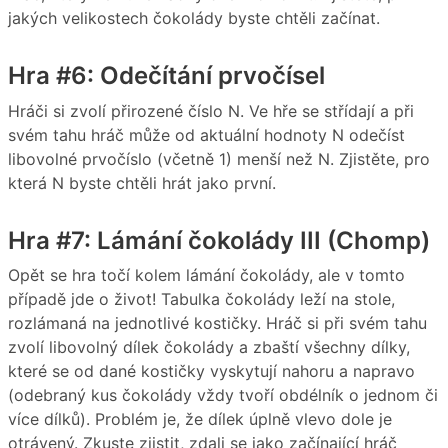
jakých velikostech čokolády byste chtěli začínat.
Hra #6: Odečítání prvočísel
Hráči si zvolí přirozené číslo N. Ve hře se střídají a při
svém tahu hráč může od aktuální hodnoty N odečíst
libovolné prvočíslo (včetně 1) menší než N. Zjistěte, pro
která N byste chtěli hrát jako první.
Hra #7: Lámání čokolády III (Chomp)
Opět se hra točí kolem lámání čokolády, ale v tomto
případě jde o život! Tabulka čokolády leží na stole,
rozlámaná na jednotlivé kostičky. Hráč si při svém tahu
zvolí libovolný dílek čokolády a zbaští všechny dílky,
které se od dané kostičky vyskytují nahoru a napravo
(odebraný kus čokolády vždy tvoří obdélník o jednom či
více dílků). Problém je, že dílek úplně vlevo dole je
otrávený. Zkuste zjistit, zdali se jako začínající hráč