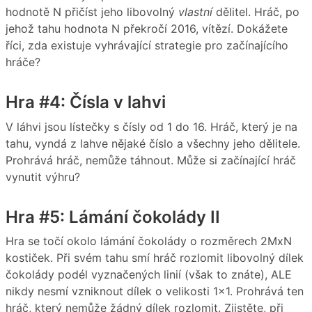
hodnotě N přičíst jeho libovolný
vlastní
dělitel. Hráč, po
jehož tahu hodnota N překročí 2016, vítězí. Dokážete
říci, zda existuje vyhrávající strategie pro začínajícího
hráče?
Hra #4: Čísla v lahvi
V láhvi jsou lístečky s čísly od 1 do 16. Hráč, který je na
tahu, vyndá z lahve nějaké číslo a všechny jeho dělitele.
Prohrává hráč, nemůže táhnout. Může si začínající hráč
vynutit výhru?
Hra #5: Lámání čokolády II
Hra se točí okolo lámání čokolády o rozměrech 2MxN
kostiček. Při svém tahu smí hráč rozlomit libovolný dílek
čokolády podél vyznačených linií (však to znáte), ALE
nikdy nesmí vzniknout dílek o velikosti 1×1. Prohrává ten
hráč, který nemůže žádný dílek rozlomit. Zjistěte, při