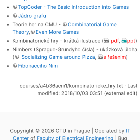
TopCoder - The Basic Introduction into Games
Jádro grafu
Teorie her na CMU -
Combinatorial Game
Theory
,
Even More Games
Kombinatorické hry - krátká ilustrace (
pdf
,
ppt
)
Nimbers (Sprague-Grundyho čísla) - ukázková úloha
(
Socializing Game around Pizza
,
s řešením
)
Fibonacciho Nim
courses/a4b36acm1/kombinatoricke_hry.txt
· Last
modified: 2018/10/03 03:51 (external edit)
Copyright © 2026 CTU in Prague | Operated by
IT
Center
of
Faculty of Electrical Engineering
| Bug