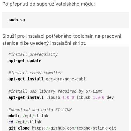
Po přepnutí do superuživatelského módu:
sudo
su
Slouží pro instalaci potřebného toolchain na pracovní
stanice níže uvedený instalační skript.
#install prerequisity 
apt-get update
#install cross-compiler
apt-get install
 gcc-arm-none-eabi 

#install usb library required by ST-LINK 
apt-get install
 libusb-
1.0
-
0
 libusb-
1.0
-
0
-dev

#download and build ST_LINK
mkdir
/
opt
/
cd
/
opt
/
git clone
 https:
//
github.com
/
texane
/