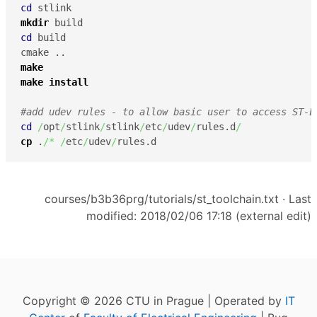
cd
mkdir
cd
 build 

make
make
install
#add udev rules - to allow basic user to access ST-L
cd
/
opt
/
stlink
/
stlink
/
etc
/
udev
/
rules.d
/
cp
 .
/*
/
etc
/
udev
/
rules.d
courses/b3b36prg/tutorials/st_toolchain.txt
· Last
modified: 2018/02/06 17:18 (external edit)
Copyright © 2026 CTU in Prague | Operated by
IT