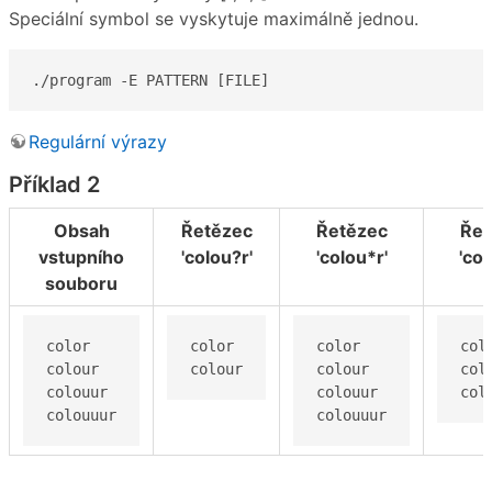
Speciální symbol se vyskytuje maximálně jednou.
./program -E PATTERN [FILE]
Regulární výrazy
Příklad 2
Obsah
Řetězec
Řetězec
Řet
vstupního
'colou?r'
'colou*r'
'col
souboru
color

color

color

colo
colour

colour
colour

colo
colouur

colouur

col
colouuur
colouuur