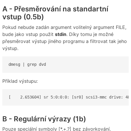
A - Přesměrování na standartní
vstup (0.5b)
Pokud nebude zadán argument volitelný argument FILE,
bude jako vstup použit
stdin
. Díky tomu je možné
přesměrovat výstup jiného programu a filtrovat tak jeho
výstup.
dmesg | grep dvd
Příklad výstupu:
[    2.653604] sr 5:0:0:0: [sr0] scsi3-mmc drive: 48
B - Regulární výrazy (1b)
Pouze speciální symboly [*,+,?] bez závorkování.