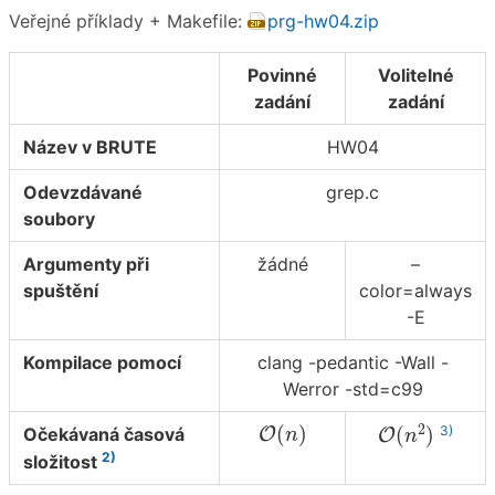
Veřejné příklady + Makefile:
prg-hw04.zip
Povinné
Volitelné
zadání
zadání
Název v BRUTE
HW04
Odevzdávané
grep.c
soubory
Argumenty při
žádné
–
spuštění
color=always
-E
Kompilace pomocí
clang -pedantic -Wall -
Werror -std=c99
O
(
n
)
O
(
n
2
)
2
(
)
3)
(
)
Očekávaná časová
O
O
n
n
2)
složitost