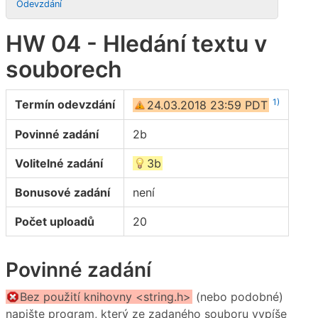
Odevzdání
HW 04 - Hledání textu v
souborech
1)
Termín odevzdání
24.03.2018 23:59 PDT
Povinné zadání
2b
Volitelné zadání
3b
Bonusové zadání
není
Počet uploadů
20
Povinné zadání
Bez použití knihovny <string.h>
(nebo podobné)
napište program, který ze zadaného souboru vypíše