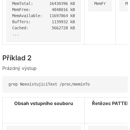
MemTotal:       16430396 kB

MemFr
Me
MemFree:         4848016 kB

MemAvailable:   11697864 kB

Buffers:         1139932 kB

Cached:          5662728 kB

...
Příklad 2
Prázdný výstup
grep NeexistujiciText /proc/meminfo
Obsah vstupního souboru
Řetězec PATTE