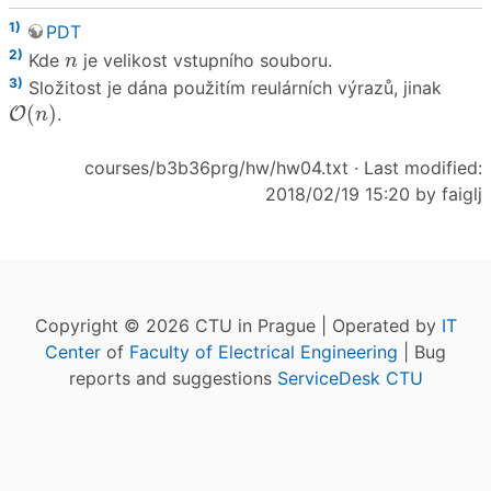
1)
PDT
n
2)
Kde
je velikost vstupního souboru.
n
3)
Složitost je dána použitím reulárních výrazů, jinak
O
(
n
)
(
)
O
.
n
courses/b3b36prg/hw/hw04.txt
· Last modified:
2018/02/19 15:20 by
faiglj
Copyright © 2026 CTU in Prague | Operated by
IT
Center
of
Faculty of Electrical Engineering
| Bug
reports and suggestions
ServiceDesk CTU