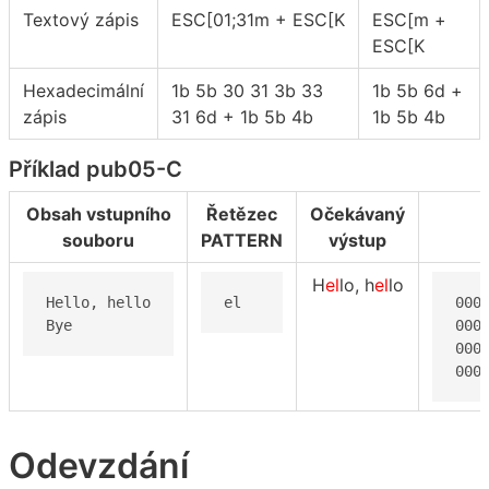
Textový zápis
ESC[01;31m + ESC[K
ESC[m +
ESC[K
Hexadecimální
1b 5b 30 31 3b 33
1b 5b 6d +
zápis
31 6d + 1b 5b 4b
1b 5b 4b
Příklad pub05-C
Obsah vstupního
Řetězec
Očekávaný
souboru
PATTERN
výstup
H
el
lo, h
el
lo
Hello, hello

el
000
Bye
000
000
000
Odevzdání