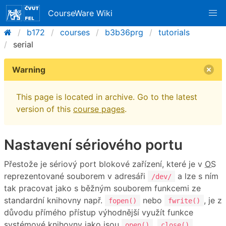
CourseWare Wiki
b172
courses
b3b36prg
tutorials
serial
Warning
This page is located in archive. Go to the latest
version of this
course pages
.
Nastavení sériového portu
Přestože je sériový port blokové zařízení, které je v
OS
reprezentované souborem v adresáři
a lze s ním
/dev/
tak pracovat jako s běžným souborem funkcemi ze
standardní knihovny např.
nebo
, je z
fopen()
fwrite()
důvodu přímého přístup výhodnější využít funkce
systémové knihovny jako jsou
,
,
open()
close()