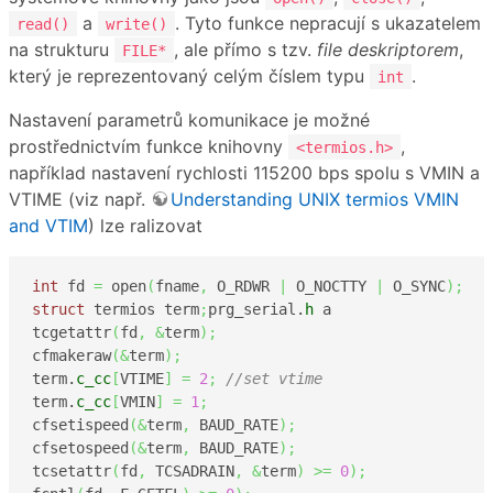
a
. Tyto funkce nepracují s ukazatelem
read()
write()
na strukturu
, ale přímo s tzv.
file deskriptorem
,
FILE*
který je reprezentovaný celým číslem typu
.
int
Nastavení parametrů komunikace je možné
prostřednictvím funkce knihovny
,
<termios.h>
například nastavení rychlosti 115200 bps spolu s VMIN a
VTIME (viz např.
Understanding UNIX termios VMIN
and VTIM
) lze ralizovat
int
 fd 
=
 open
(
fname
,
 O_RDWR 
|
 O_NOCTTY 
|
 O_SYNC
)
;
struct
 termios term
;
prg_serial.
h
 a 

tcgetattr
(
fd
,
&
term
)
;
cfmakeraw
(
&
term
)
;
term.
c_cc
[
VTIME
]
=
2
;
//set vtime 
term.
c_cc
[
VMIN
]
=
1
;
cfsetispeed
(
&
term
,
 BAUD_RATE
)
;
cfsetospeed
(
&
term
,
 BAUD_RATE
)
;
tcsetattr
(
fd
,
 TCSADRAIN
,
&
term
)
>=
0
)
;