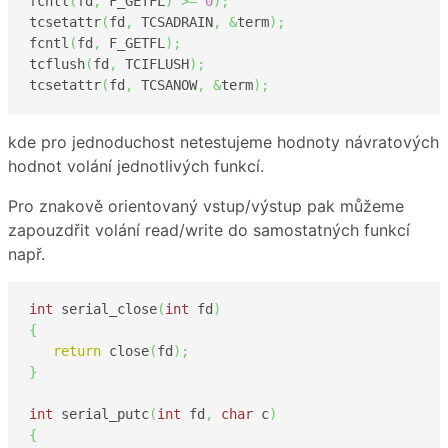
fcntl
(
fd
,
 F_GETFL
)
>=
0
)
;
tcsetattr
(
fd
,
 TCSADRAIN
,
&
term
)
;
fcntl
(
fd
,
 F_GETFL
)
;
tcflush
(
fd
,
 TCIFLUSH
)
;
tcsetattr
(
fd
,
 TCSANOW
,
&
term
)
;
kde pro jednoduchost netestujeme hodnoty návratových
hodnot volání jednotlivých funkcí.
Pro znakově orientovaný vstup/výstup pak můžeme
zapouzdřit volání read/write do samostatných funkcí
např.
int
 serial_close
(
int
 fd
)
{
return
 close
(
fd
)
;
}
int
 serial_putc
(
int
 fd
,
char
 c
)
{