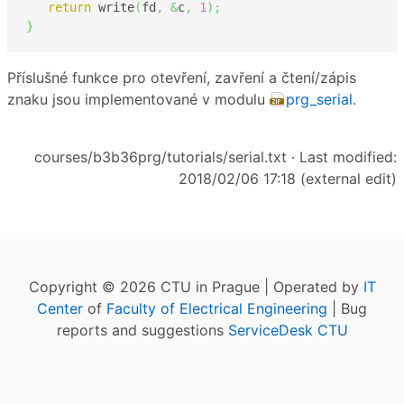
return
 write
(
fd
,
&
c
,
1
)
;
}
Příslušné funkce pro otevření, zavření a čtení/zápis
znaku jsou implementované v modulu
prg_serial
.
courses/b3b36prg/tutorials/serial.txt
· Last modified:
2018/02/06 17:18 (external edit)
Copyright © 2026 CTU in Prague | Operated by
IT
Center
of
Faculty of Electrical Engineering
| Bug
reports and suggestions
ServiceDesk CTU