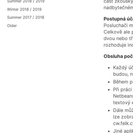
část zkoušky
Summer 2018 / 2019
nadbytečnému
Winter 2018 / 2019
Summer 2017 / 2018
Postupná úč
Posluchači m
Older
Celkově ale 
dvou nebo tř
rozhoduje ind
Obsluha počí
Každý úč
budou, n
Během pr
Při prác
Netbeans
textový 
Dále můž
lze zobr
cw.felk.
Jiné apl