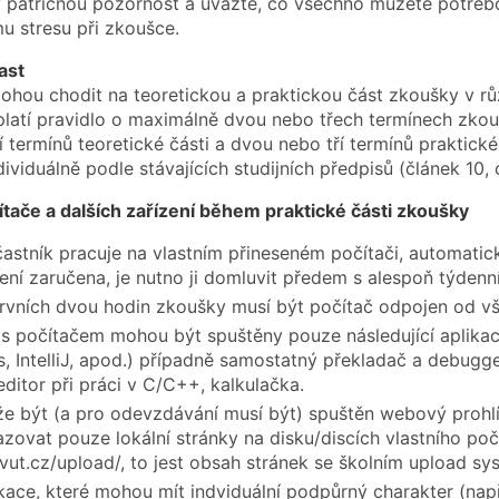
 patřičnou pozornost a uvažte, co všechno můžete potřeb
 stresu při zkoušce.
ast
ohou chodit na teoretickou a praktickou část zkoušky v rů
platí pravidlo o maximálně dvou nebo třech termínech zkou
í termínů teoretické části a dvou nebo tří termínů praktick
ividuálně podle stávajících studijních předpisů (článek 10,
tače a dalších zařízení během praktické části zkoušky
astník pracuje na vlastním přineseném počítači, automati
ení zaručena, je nutno ji domluvit předem s alespoň týden
vních dvou hodin zkoušky musí být počítač odpojen od vše
i s počítačem mohou být spuštěny pouze následující aplika
, IntelliJ, apod.) případně samostatný překladač a debugg
editor při práci v C/C++, kalkulačka.
e být (a pro odevzdávání musí být) spuštěn webový prohl
azovat pouze lokální stránky na disku/discích vlastního p
cvut.cz/upload/, to jest obsah stránek se školním upload s
ikace, které mohou mít indviduální podpůrný charakter (např.