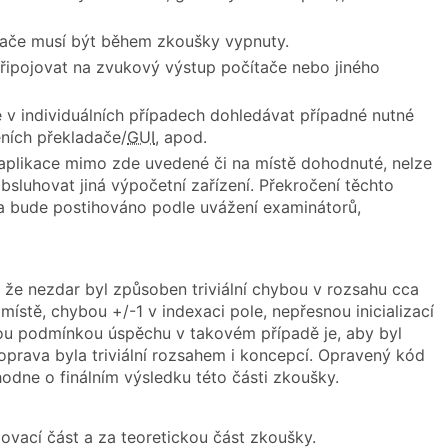
ítače musí být během zkoušky vypnuty.
ipojovat na zvukový výstup počítače nebo jiného
ě v individuálních případech dohledávat případné nutné
ních překladače/
GUI
, apod.
 aplikace mimo zde uvedené či na místě dohodnuté, nelze
sluhovat jiná výpočetní zařízení. Překročení těchto
a bude postihováno podle uvážení examinátorů,
 že nezdar byl způsoben triviální chybou v rozsahu cca
ístě, chybou +/-1 v indexaci pole, nepřesnou inicializací
nou podmínkou úspěchu v takovém případě je, aby byl
rava byla triviální rozsahem i koncepcí. Opravený kód
odne o finálním výsledku této části zkoušky.
ovací část a za teoretickou část zkoušky.