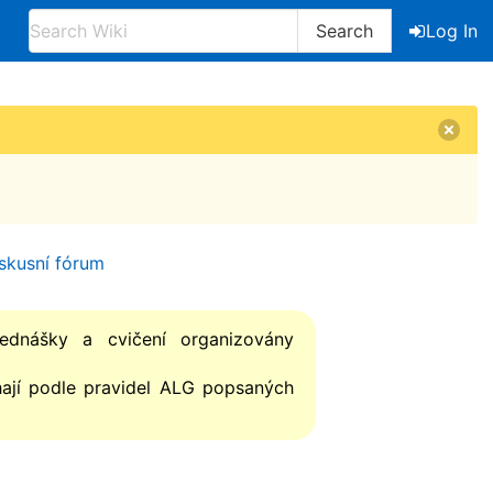
Search
Log In
skusní fórum
ednášky a cvičení organizovány
ají podle pravidel ALG popsaných