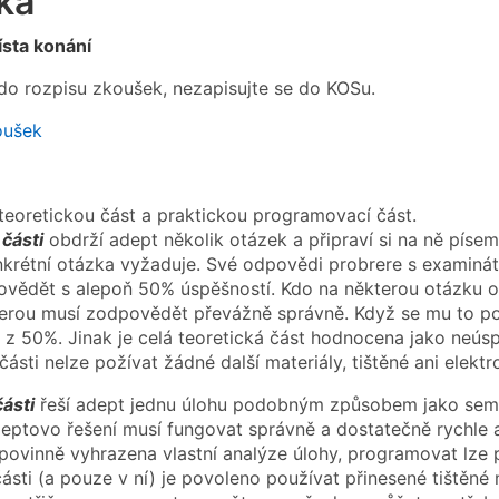
ka
sta konání
 do rozpisu zkoušek, nezapisujte se do KOSu.
oušek
eoretickou část a praktickou programovací část.
 části
obdrží adept několik otázek a připraví si na ně píse
krétní otázka vyžaduje. Své odpovědi probrere s examiná
ovědět s alepoň 50% úspěšností. Kdo na některou otázku 
kterou musí zodpovědět převážně správně. Když se mu to p
 z 50%. Jinak je celá teoretická část hodnocena jako neús
části nelze požívat žádné další materiály, tištěné ani elektr
části
řeší adept jednu úlohu podobným způsobem jako semes
eptovo řešení musí fungovat správně a dostatečně rychle al
 povinně vyhrazena vlastní analýze úlohy, programovat lze 
ásti (a pouze v ní) je povoleno používat přinesené tištěné 