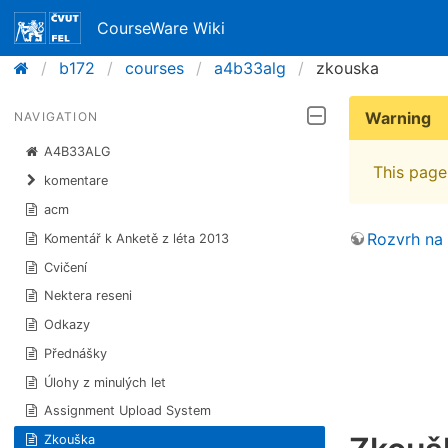
CourseWare Wiki
b172
courses
a4b33alg
zkouska
Warning
NAVIGATION
A4B33ALG
This page 
komentare
acm
Rozvrh na
Komentář k Anketě z léta 2013
Cvičení
Nektera reseni
Odkazy
Přednášky
Úlohy z minulých let
Assignment Upload System
Zkouška