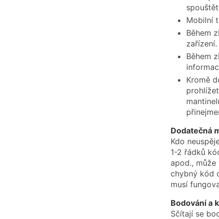
spouštět
Mobilní 
Během zk
zařízení.
Během zk
informac
Kromě do
prohlíže
mantinel
přinejme
Dodatečná m
Kdo neuspěje
1-2 řádků kó
apod., může 
chybný kód o
musí fungova
Bodování a k
Sčítají se b