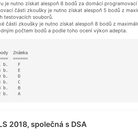
u je nutno získat alespoň 8 bodů za domácí programovací 
vací části zkoušky je nutno získat alespoň 5 bodů z ma
 testovacích souborů.
ké části zkoušky je nutno získat alespoň 8 bodů z maximál
odným počtem bodů a podle toho ocení výkon adepta.
ody  Známka  

===  ======

 b.    F 

 b.    E 

 b.    D  

 b.    C 

 b.    B 

2 b.    A
LS 2018, společná s DSA