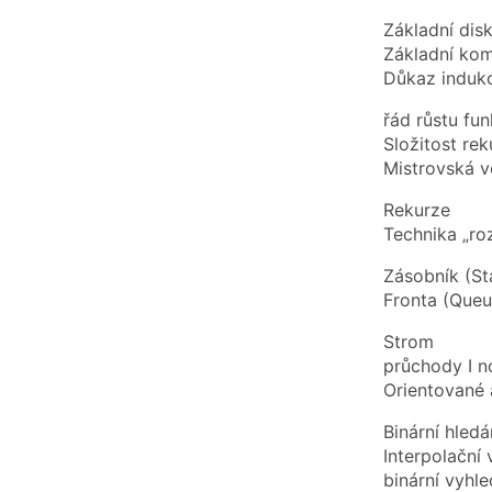
Základní dis
Základní kom
Důkaz indukc
řád růstu fu
Složitost re
Mistrovská v
Rekurze
Technika „ro
Zásobník (St
Fronta (Queu
Strom
průchody I n
Orientované 
Binární hledá
Interpolační
binární vyhl