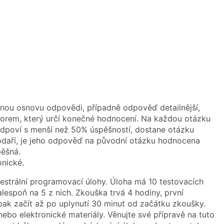
mnou osnovu odpovědi, případně odpověď detailnější,
torem, který určí konečné hodnocení. Na každou otázku
odpoví s menší než 50% úspěšností, dostane otázku
odaří, je jeho odpověď na původní otázku hodnocena
pěšná.
onické.
trální programovací úlohy. Úloha má 10 testovacích
espoň na 5 z nich. Zkouška trvá 4 hodiny, první
pak začít až po uplynutí 30 minut od začátku zkoušky.
nebo elektronické materiály. Věnujte své přípravě na tuto