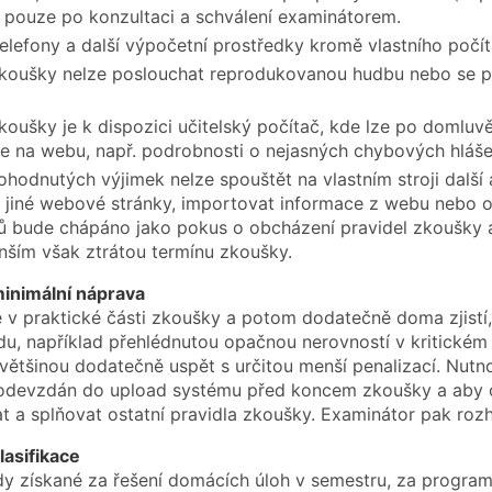
 pouze po konzultaci a schválení examinátorem.
telefony a další výpočetní prostředky kromě vlastního poč
oušky nelze poslouchat reprodukovanou hudbu nebo se př
oušky je k dispozici učitelský počítač, kde lze po domluv
e na webu, např. podrobnosti o nejasných chybových hláše
hodnutých výjimek nelze spouštět na vlastním stroji další
t jiné webové stránky, importovat informace z webu nebo ob
ů bude chápáno jako pokus o obcházení pravidel zkoušky 
nším však ztrátou termínu zkoušky.
inimální náprava
 v praktické části zkoušky a potom dodatečně doma zjistí,
du, například přehlédnutou opačnou nerovností v kritickém m
většinou dodatečně uspět s určitou menší penalizací. Nut
devzdán do upload systému před koncem zkoušky a aby op
t a splňovat ostatní pravidla zkoušky. Examinátor pak rozh
lasifikace
ody získané za řešení domácích úloh v semestru, za program