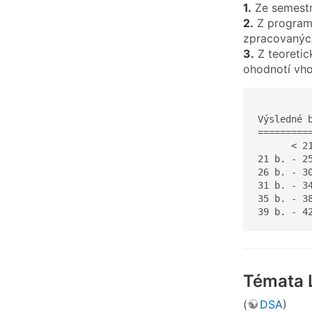
1.
Ze semestr
2.
Z programo
zpracovaných
3.
Z teoretic
ohodnotí vh
Výsledné b
==========
      < 21
21 b. - 25
26 b. - 30
31 b. - 34
35 b. - 38
39 b. - 4
Témata 
(
DSA
)