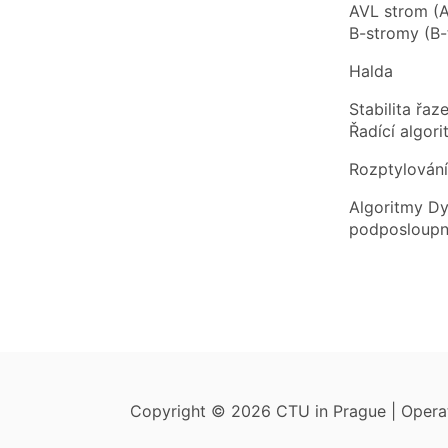
AVL strom (A
B-stromy (B-
Halda
Stabilita řaze
Řadící algor
Rozptylování
Algoritmy Dy
podposloupn
Copyright © 2026 CTU in Prague | Oper