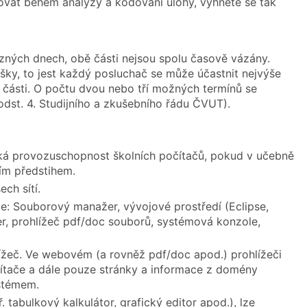
ovat během analýzy a kódování úlohy, vyhnete se tak
zných dnech, obě části nejsou spolu časově vázány.
šky, to jest každý posluchač se může účastnit nejvýše
é části. O počtu dvou nebo tří možných termínů se
 odst. 4. Studijního a zkušebního řádu ČVUT).
cká provozuschopnost školních počítačů, pokud v učebně
ním předstihem.
ch sítí.
ce: Souborový manažer, vývojové prostředí (Eclipse,
er, prohlížeč pdf/doc souborů, systémová konzole,
ížeč. Ve webovém (a rovněž pdf/doc apod.) prohlížeči
očítače a dále pouze stránky a informace z domény
ystémem.
 tabulkový kalkulátor, grafický editor apod.), lze