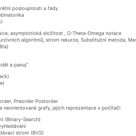
krétní posloupnosti a řady
binatorika
í
nkce, asymptotická složitost , O-Theta-Omega notace
kurzivních algoritmů, strom rekurze, Substituční metoda, M
ěta)
zděl a panuj“
ack)
e)
order, Preorder Postorder
a neorientované grafy, jejich reprezentace v počítači
ní (Binary-Search)
 vyhledávání
edávací strom (BVS)