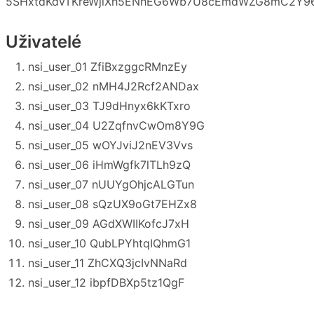
5SHxtdKdvTKreWjlXh5ENhEG6Wb7U8cEmdWZG8mC2Y96
Uživatelé
nsi_user_01 ZfiBxzggcRMnzEy
nsi_user_02 nMH4J2Rcf2ANDax
nsi_user_03 TJ9dHnyx6kKTxro
nsi_user_04 U2ZqfnvCwOm8Y9G
nsi_user_05 wOYJviJ2nEV3Vvs
nsi_user_06 iHmWgfk7lTLh9zQ
nsi_user_07 nUUYgOhjcALGTun
nsi_user_08 sQzUX9oGt7EHZx8
nsi_user_09 AGdXWIIKofcJ7xH
nsi_user_10 QubLPYhtqIQhmG1
nsi_user_11 ZhCXQ3jcIvNNaRd
nsi_user_12 ibpfDBXp5tz1QgF