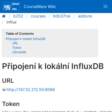
CourseWare Wiki
b252
courses
b0b37nsi
addons
influx
Table of Contents
Připojení k lokální InfluxDB
URL
Token
Uživatelé
Připojení k lokální InfluxDB
URL
http://147.32.212.55:8086
Token