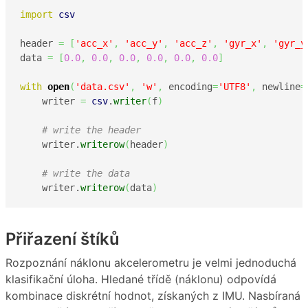
import
csv
header 
=
[
'acc_x'
,
'acc_y'
,
'acc_z'
,
'gyr_x'
,
'gyr_y
data 
=
[
0.0
,
0.0
,
0.0
,
0.0
,
0.0
,
0.0
]
with
open
(
'data.csv'
,
'w'
,
 encoding
=
'UTF8'
,
 newline
=
    writer 
=
csv
.
writer
(
f
)
# write the header
    writer.
writerow
(
header
)
# write the data
    writer.
writerow
(
data
)
Přiřazení štíků
Rozpoznání náklonu akcelerometru je velmi jednoduchá
klasifikační úloha. Hledané třídě (náklonu) odpovídá
kombinace diskrétní hodnot, získaných z IMU. Nasbíraná