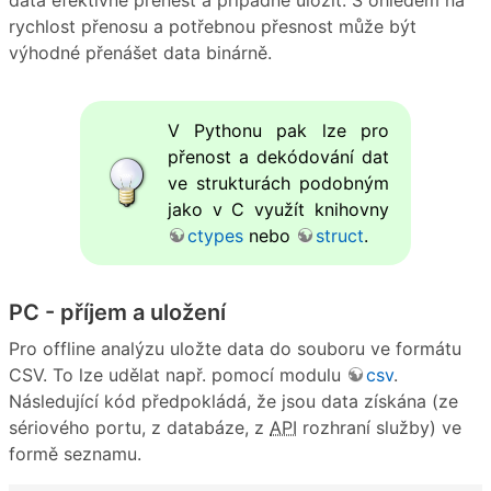
data efektivně přenést a případně uložit. S ohledem na
rychlost přenosu a potřebnou přesnost může být
výhodné přenášet data binárně.
V Pythonu pak lze pro
přenost a dekódování dat
ve strukturách podobným
jako v C využít knihovny
ctypes
nebo
struct
.
PC - příjem a uložení
Pro offline analýzu uložte data do souboru ve formátu
CSV. To lze udělat např. pomocí modulu
csv
.
Následující kód předpokládá, že jsou data získána (ze
sériového portu, z databáze, z
API
rozhraní služby) ve
formě seznamu.