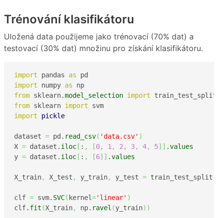
Trénování klasifikátoru
Uložená data použijeme jako trénovací (70% dat) a
testovací (30% dat) množinu pro získání klasifikátoru.
import
 pandas 
as
import
 numpy 
as
from
 sklearn.
model_selection
import
from
 sklearn 
import
import
pickle
dataset 
=
 pd.
read_csv
(
'data.csv'
)
X 
=
 dataset.
iloc
[
:
,
[
0
,
1
,
2
,
3
,
4
,
5
]
]
.
values
y 
=
 dataset.
iloc
[
:
,
[
6
]
]
.
values
X_train
,
 X_test
,
 y_train
,
 y_test 
=
 train_test_split
(
clf 
=
 svm.
SVC
(
kernel
=
'linear'
)
clf.
fit
(
X_train
,
 np.
ravel
(
y_train
)
)