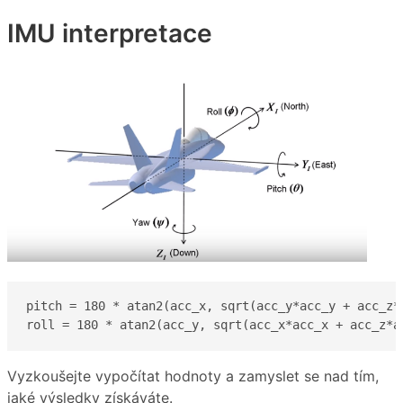
IMU interpretace
pitch = 180 * atan2(acc_x, sqrt(acc_y*acc_y + acc_z*a
roll = 180 * atan2(acc_y, sqrt(acc_x*acc_x + acc_z*a
Vyzkoušejte vypočítat hodnoty a zamyslet se nad tím,
jaké výsledky získáváte.