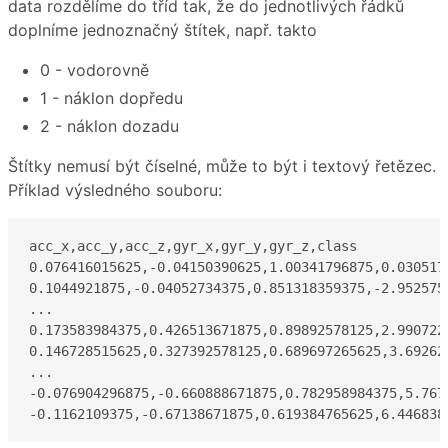
data rozdělíme do tříd tak, že do jednotlivých řádků
doplníme jednoznačný štítek, např. takto
0 - vodorovně
1 - náklon dopředu
2 - náklon dozadu
Štítky nemusí být číselné, může to být i textový řetězec.
Příklad výsledného souboru:
acc_x,acc_y,acc_z,gyr_x,gyr_y,gyr_z,class

0.076416015625,-0.04150390625,1.00341796875,0.030517
0.1044921875,-0.04052734375,0.851318359375,-2.952575
...

0.173583984375,0.426513671875,0.89892578125,2.990722
0.146728515625,0.327392578125,0.689697265625,3.69262
...

-0.076904296875,-0.660888671875,0.782958984375,5.767
-0.1162109375,-0.67138671875,0.619384765625,6.446838