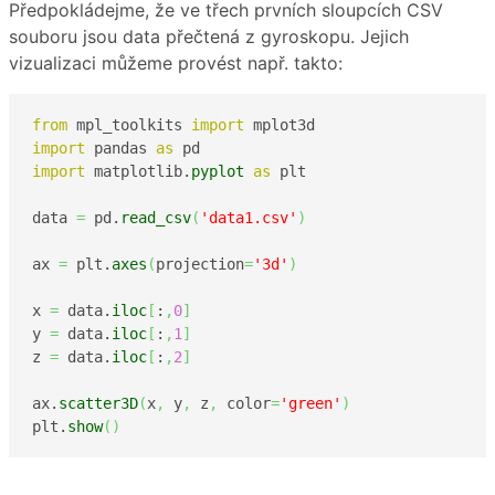
Předpokládejme, že ve třech prvních sloupcích CSV
souboru jsou data přečtená z gyroskopu. Jejich
vizualizaci můžeme provést např. takto:
from
 mpl_toolkits 
import
import
 pandas 
as
import
 matplotlib.
pyplot
as
 plt

data 
=
 pd.
read_csv
(
'data1.csv'
)
ax 
=
 plt.
axes
(
projection
=
'3d'
)
x 
=
 data.
iloc
[
:
,
0
]
y 
=
 data.
iloc
[
:
,
1
]
z 
=
 data.
iloc
[
:
,
2
]
ax.
scatter3D
(
x
,
 y
,
 z
,
 color
=
'green'
)
plt.
show
(
)