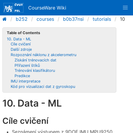
CourseWare Wiki
b252
courses
b0b37nsi
tutorials
10
Table of Contents
10. Data - ML
Cíle cvičení
Další zdroje
Rozpoznání náklonu z akcelerometru
Získání trénovacích dat
Přiřazení štíků
Trénování klasifikátoru
Predikce
IMU interpretace
Kód pro vizualizaci dat z gyroskopu
10. Data - ML
Cíle cvičení
Seznámení výstupem z 9DOF IMU MPU9250