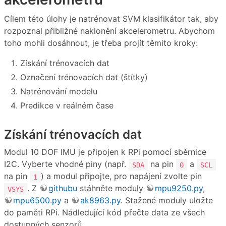
Cílem této úlohy je natrénovat SVM klasifikátor tak, aby
rozpoznal přibližné naklonění akcelerometru. Abychom
toho mohli dosáhnout, je třeba projít těmito kroky:
Získání trénovacích dat
Označení trénovacích dat (štítky)
Natrénování modelu
Predikce v reálném čase
Získání trénovacích dat
Modul 10 DOF IMU je připojen k RPi pomocí sběrnice
I2C. Vyberte vhodné piny (např.
na pin
a
SDA
0
SCL
na pin
) a modul připojte, pro napájení zvolte pin
1
. Z
githubu
stáhněte moduly
mpu9250.py
,
VSYS
mpu6500.py
a
ak8963.py
. Stažené moduly uložte
do paměti RPi. Nádledující kód přečte data ze všech
dostupných senzorů.