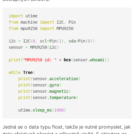
import
from
 machine 
import
 I2C
,
from
 mpu9250 
import
 MPU9250

i2c 
=
 I2C
(
0
,
 scl
=
Pin
(
1
)
,
 sda
=
Pin
(
0
)
)
sensor 
=
 MPU9250
(
i2c
)
print
(
"MPU9250 id: "
 + 
hex
(
sensor.
whoami
)
)
while
True
:

print
(
sensor.
acceleration
)
print
(
sensor.
gyro
)
print
(
sensor.
magnetic
)
print
(
sensor.
temperature
)
    utime.
sleep_ms
(
1000
)
Jedná se o data typu float, takže je nutné promyslet, jak