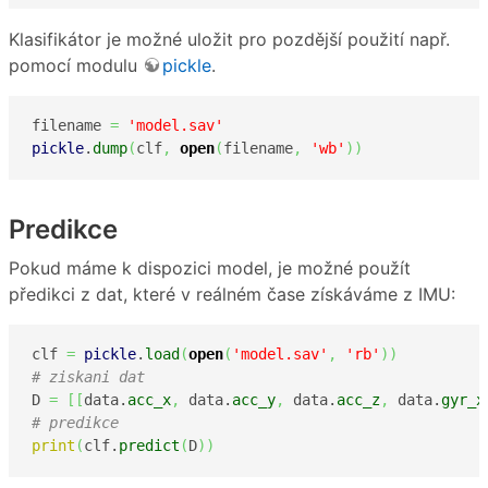
Klasifikátor je možné uložit pro pozdější použití např.
pomocí modulu
pickle
.
filename 
=
'model.sav'
pickle
.
dump
(
clf
,
open
(
filename
,
'wb'
)
)
Predikce
Pokud máme k dispozici model, je možné použít
předikci z dat, které v reálném čase získáváme z IMU:
clf 
=
pickle
.
load
(
open
(
'model.sav'
,
'rb'
)
)
# ziskani dat
D 
=
[
[
data.
acc_x
,
 data.
acc_y
,
 data.
acc_z
,
 data.
gyr_x
# predikce
print
(
clf.
predict
(
D
)
)