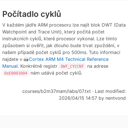
Počítadlo cyklů
V každém jádře ARM procesoru lze najít blok DWT (Data
Watchpoint and Trace Unit), který počítá počet
instrukcních cyklů, které procesor vykonal. Lze tímto
způsobem si ověřit, jak dlouho bude trvat zpoždění, v
našem případě počet cyklů pro 500ms. Tuto informaci
najdete v
Cortex ARM M4 Technical Reference
Manual
. Konkrétně registr
na adrese
DWT_CYCCNT
nám udává počet cyklů.
0xE0001004
courses/b2m37mam/labs/07.txt
· Last modified:
2026/04/15 14:57 by
nentvond