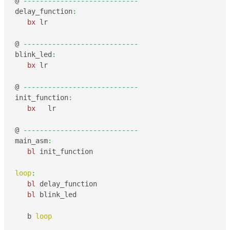
@ 
----------------------------
delay_function
:
bx
 lr

@ 
----------------------------
blink_led
:
bx
 lr

@ 
----------------------------
init_function
:
bx
	lr

@ 
----------------------------
main_asm
:
bl
 init_function

loop
:
bl
 delay_function

bl
 blink_led

   b 
loop