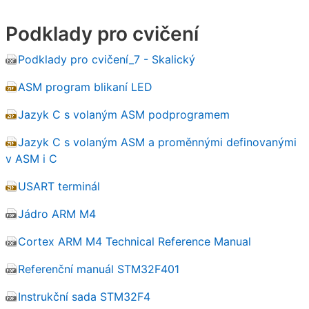
Podklady pro cvičení
Podklady pro cvičení_7 - Skalický
ASM program blikaní LED
Jazyk C s volaným ASM podprogramem
Jazyk C s volaným ASM a proměnnými definovanými
v ASM i C
USART terminál
Jádro ARM M4
Cortex ARM M4 Technical Reference Manual
Referenční manuál STM32F401
Instrukční sada STM32F4