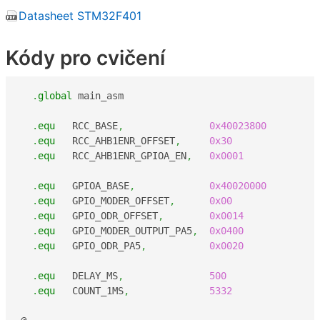
Datasheet STM32F401
Kódy pro cvičení
.
global
 main_asm

.
equ
   RCC_BASE
,
0x40023800
.
equ
   RCC_AHB1ENR_OFFSET
,
0x30
.
equ
   RCC_AHB1ENR_GPIOA_EN
,
0x0001
.
equ
   GPIOA_BASE
,
0x40020000
.
equ
   GPIO_MODER_OFFSET
,
0x00
.
equ
   GPIO_ODR_OFFSET
,
0x0014
.
equ
   GPIO_MODER_OUTPUT_PA5
,
0x0400
.
equ
   GPIO_ODR_PA5
,
0x0020
.
equ
   DELAY_MS
,
500
.
equ
   COUNT_1MS
,
5332