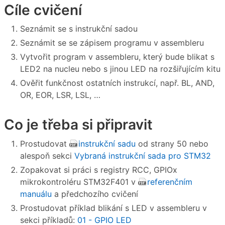
Cíle cvičení
Seznámit se s instrukční sadou
Seznámit se se zápisem programu v assembleru
Vytvořit program v assembleru, který bude blikat s
LED2 na nucleu nebo s jinou LED na rozšiřujícím kitu
Ověřit funkčnost ostatních instrukcí, např. BL, AND,
OR, EOR, LSR, LSL, …
Co je třeba si připravit
Prostudovat
instrukční sadu
od strany 50 nebo
alespoň sekci
Vybraná instrukční sada pro STM32
Zopakovat si práci s registry RCC, GPIOx
mikrokontroléru STM32F401 v
referenčním
manuálu
a předchozího cvičení
Prostudovat příklad blikání s LED v assembleru v
sekci příkladů:
01 - GPIO LED