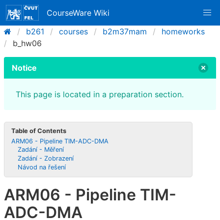
CourseWare Wiki
b261
courses
b2m37mam
homeworks
b_hw06
Notice
This page is located in a preparation section.
Table of Contents
ARM06 - Pipeline TIM-ADC-DMA
Zadání - Měření
Zadání - Zobrazení
Návod na řešení
ARM06 - Pipeline TIM-
ADC-DMA