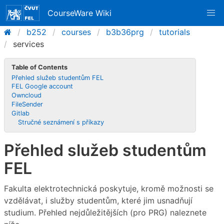
CourseWare Wiki
b252
courses
b3b36prg
tutorials
services
Table of Contents
Přehled služeb studentům FEL
FEL Google account
Owncloud
FileSender
Gitlab
Stručné seznámení s příkazy
Přehled služeb studentům
FEL
Fakulta elektrotechnická poskytuje, kromě možnosti se
vzdělávat, i služby studentům, které jim usnadňují
studium. Přehled nejdůležitějších (pro PRG) naleznete