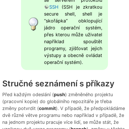
se serverem protokolu
SSH
(SSH je zkratkou
secure shell, shell je
“skořápka” obklopující
jádro operační systém,
přes kterou může uživatel
například spouštět
programy, zjišťovat jejich
výstupy a obecně ovládat
operační systém).
Stručné seznámení s příkazy
Před každým odeslání (
push
) změněného projektu
(pracovní kopie) do globálního repozitáře je třeba
změny potvrdit (
commit
). V případě, že předpokládáme
dvě různé větve programu nebo například v případě, že
na jednom projektu pracuje více lidí, se může stát, že
vzniknou dvě verze programu (
branch
), změny v těchto