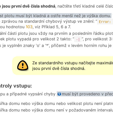
e jsou první dvě čísla shodná
, načtěte třetí kladné celé čís
st plotu musí být kladná a ostře menší než je výška domu.
e zprávou na standardní chybový výstup ve znění: “
Error: 
vou hodnotou
103
, viz Příklad 5, 6 a 7.
ální části plotu jsou vždy na prvním a posledním řádku plot
dek plotu vypadá pro velikost 2 takto: “
”, pro velikost 3:
-|
je vyplněn znaky 'o' a '*', přičemž v levém horním rohu je v
Ze standardního vstupu načítejte maximáln
jsou první dvě čísla shodná.
troly vstupu:
upu a případné vypsání chyby
musí být provedeno v př
ířka domu nebo výška domu nebo velikost plotu není platné
ířka domu nebo výška domu není v požadovaném intervalu