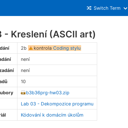
Switch Term
- Kreslení (ASCII art)
dání
2b
kontrola
Coding stylu
adání
není
zadání
není
oadů
10
oubory
b3b36prg-hw03.zip
Lab 03 - Dekompozice programu
iál
Kódování k domácím úkolům