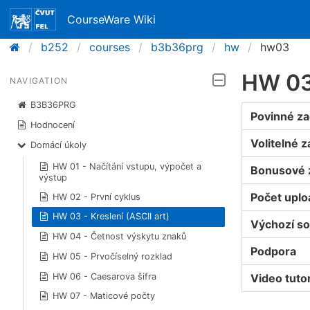
CourseWare Wiki
b252
courses
b3b36prg
hw
hw03
HW 03 
NAVIGATION
B3B36PRG
Povinné za
Hodnocení
Volitelné z
Domácí úkoly
HW 01 - Načítání vstupu, výpočet a
Bonusové 
výstup
Počet upl
HW 02 - První cyklus
HW 03 - Kreslení (ASCII art)
Výchozí s
HW 04 - Četnost výskytu znaků
Podpora
HW 05 - Prvočíselný rozklad
Video tutor
HW 06 - Caesarova šifra
HW 07 - Maticové počty