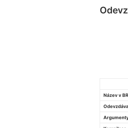
Odevz
Název v B
Odevzdáva
Argumenty 