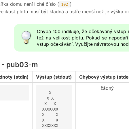
ířka domu není liché číslo (
)
102
elikost plotu musí být kladná a ostře menší než je výška d
Chyba 100 indikuje, že očekávaný vstup n
též na velikost plotu. Pokud se nepodaří
vstup očekávání. Využijte návratovou ho
1 - pub03-m
dnoty (stdin)
Výstup (stdout)
Chybový výstup (stde
žádný
   X

  X X

 X   X

XXXXXXX

X     X

X     X

XXXXXXX