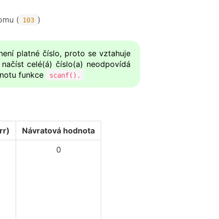
omu (
)
103
ení platné číslo, proto se vztahuje
 načíst celé(á) číslo(a) neodpovídá
dnotu funkce
scanf().
rr)
Návratová hodnota
0