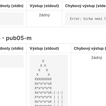
dnoty (stdin)
Výstup (stdout)
Chybový výstup (stde
žádný
Error: Sirka neni l
5 - pub05-m
dnoty (stdin)
Výstup (stdout)
Chybový výstup (
žádný
    X

   X X

  X   X

 X     X

XXXXXXXXX

Xo*o*o*oX

X*o*o*o*X

Xo*o*o*oX-|-|-|

X*o*o*o*X | | |

Xo*o*o*oX | | |
