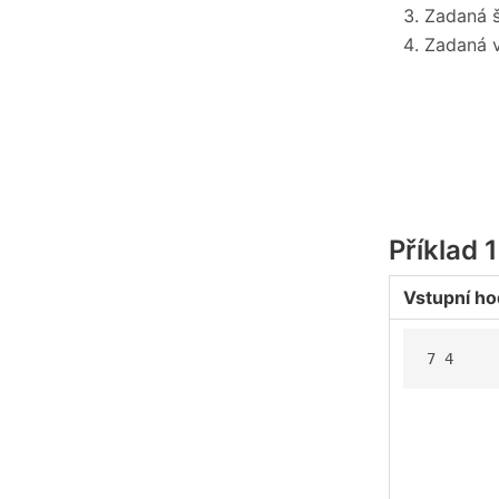
Zadaná š
Zadaná v
Příklad 
Vstupní ho
7 4