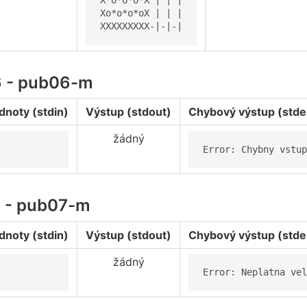
X*o*o*o*X | | |

Xo*o*o*oX | | |

XXXXXXXXX-|-|-|
6 - pub06-m
dnoty (stdin)
Výstup (stdout)
Chybový výstup (stde
žádný
Error: Chybny vstup
7 - pub07-m
dnoty (stdin)
Výstup (stdout)
Chybový výstup (stde
žádný
Error: Neplatna vel