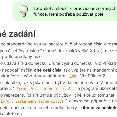
Tato úloha slouží k procvičení vnořenýc
funkce. Není potřeba používat pole.
né zadání
ze standardního vstupu načtěte dvě přirozená čísla v rozs
ých čísel “vykreslete” s použitím znaků velké X (
), mezer
X
podle předlohy níže.
slo udává šířku domečku, druhé výšku domečku. Viz Příklad 
 nepodaří načíst
obě celá čísla
, tak vypište na standardní
 ukončete s návratovou hodnotou
. Viz Příklad 2.
100
a (jak šířka, tak výška) musí být v daném intervalu. V příp
právu: “
” a program ukončet
Error: Vstup mimo interval!
slo reprezentující šířku musí být vždy liché. Pokud tomu t
”, v takovém případě je 
Error: Sirka neni liche cislo!
dek končí znakem nového řádku, který je
ihned za posled
 s plotem).