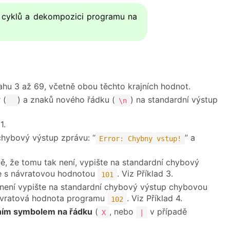
h cyklů a dekompozici programu na
ahu 3 až 69, včetně obou těchto krajních hodnot.
 (
) a znaků nového řádku (
) na standardní výstup
\n
1.
 chybový výstup zprávu: “
” a
Error: Chybny vstup!
adě, že tomu tak není, vypište na standardní chybový
e s návratovou hodnotou
. Viz Příklad 3.
101
ak není vypište na standardní chybový výstup chybovou
návratová hodnota programu
. Viz Příklad 4.
102
ním symbolem na řádku
(
, nebo
v případě
X
|