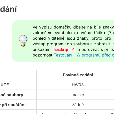
dání
Ve výpisu domečku dbejte na bíle znaky
zakončem symbolem nového řádku ('\n')
pohled viditelné jsou znaky, proto pro 
výstup programu do souboru a zobrazit je
příkazem
a porovnat s přilo
hexdump -C
pozornost
Testování HW programů před 
Povinné zadání
RUTE
HW03
né soubory
main.c
při spuštění
žádné