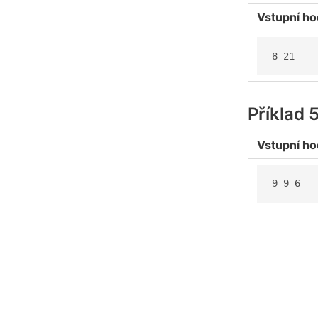
Vstupní ho
8 21
Příklad 
Vstupní ho
9 9 6