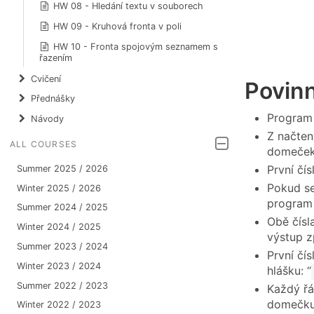
HW 08 - Hledání textu v souborech
HW 09 - Kruhová fronta v poli
HW 10 - Fronta spojovým seznamem s
řazením
Cvičení
Povin
Přednášky
Program 
Návody
Z načten
ALL COURSES
domeček 
První čí
Summer 2025 / 2026
Pokud se
Winter 2025 / 2026
program
Summer 2024 / 2025
Obě čísl
Winter 2024 / 2025
výstup z
Summer 2023 / 2024
První čí
Winter 2023 / 2024
hlášku: “
Summer 2022 / 2023
Každý řá
domečku
Winter 2022 / 2023