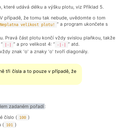
lo, které udává délku a výšku plotu, viz Příklad 5.
V případě, že tomu tak nebude, uvědomte o tom
” a program ukončete s
Neplatna velikost plotu!
u. Pravá část plotu končí vždy svislou plaňkou, takže
 “
” a pro velikost 4: “
” atd.
|-|
-|-|
ždy znak 'o' a znaky 'o' tvoří diagonály.
ě tři čísla a to pouze v případě, že
edem zadaném pořadí
:
 číslo (
)
100
 (
)
101