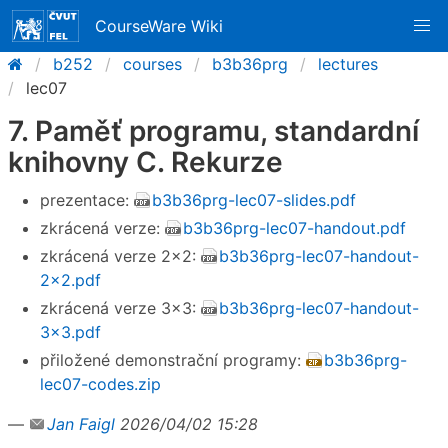
CourseWare Wiki
b252
courses
b3b36prg
lectures
lec07
7. Paměť programu, standardní
knihovny C. Rekurze
prezentace:
b3b36prg-lec07-slides.pdf
zkrácená verze:
b3b36prg-lec07-handout.pdf
zkrácená verze 2×2:
b3b36prg-lec07-handout-
2x2.pdf
zkrácená verze 3×3:
b3b36prg-lec07-handout-
3x3.pdf
přiložené demonstrační programy:
b3b36prg-
lec07-codes.zip
—
Jan Faigl
2026/04/02 15:28