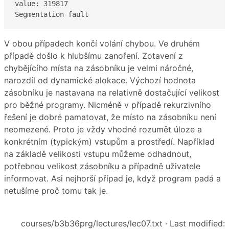
value: 319817

Segmentation fault
V obou případech končí volání chybou. Ve druhém
případě došlo k hlubšímu zanoření. Zotavení z
chybějícího místa na zásobníku je velmi náročné,
narozdíl od dynamické alokace. Výchozí hodnota
zásobníku je nastavana na relativně dostačující velikost
pro běžné programy. Nicméně v případě rekurzivního
řešení je dobré pamatovat, že místo na zásobníku není
neomezené. Proto je vždy vhodné rozumět úloze a
konkrétním (typickým) vstupům a prostředí. Například
na základě velikosti vstupu můžeme odhadnout,
potřebnou velikost zásobníku a případně uživatele
informovat. Asi nejhorší případ je, když program padá a
netušíme proč tomu tak je.
courses/b3b36prg/lectures/lec07.txt
· Last modified: