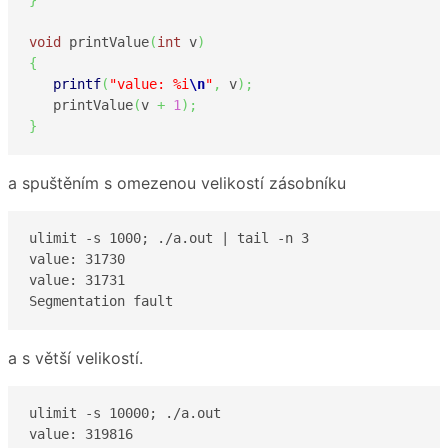
}
void
 printValue
(
int
 v
)
{
printf
(
"value: %i
\n
"
,
 v
)
;
   printValue
(
v 
+
1
)
;
}
a spuštěním s omezenou velikostí zásobníku
ulimit -s 1000; ./a.out | tail -n 3

value: 31730

value: 31731

Segmentation fault
a s větší velikostí.
ulimit -s 10000; ./a.out

value: 319816
