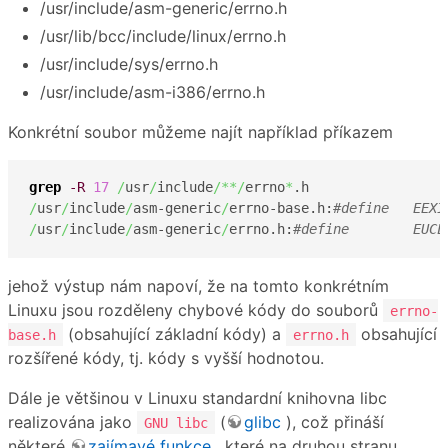
/usr/include/asm-generic/errno.h
/usr/lib/bcc/include/linux/errno.h
/usr/include/sys/errno.h
/usr/include/asm-i386/errno.h
Konkrétní soubor můžeme najít například příkazem
grep
-R
17
/
usr
/
include
/**/
errno
*
/
usr
/
include
/
asm-generic
/
errno-base.h:
/
usr
/
include
/
asm-generic
/
errno.h:
jehož výstup nám napoví, že na tomto konkrétním
Linuxu jsou rozděleny chybové kódy do souborů
errno-
(obsahující základní kódy) a
obsahující
base.h
errno.h
rozšířené kódy, tj. kódy s vyšší hodnotou.
Dále je většinou v Linuxu standardní knihovna libc
realizována jako
(
glibc
), což přináší
GNU libc
některé
zajímavé funkce
, které na druhou stranu