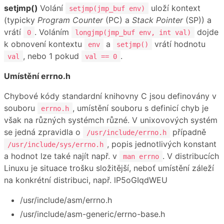
setjmp()
Volání
uloží kontext
setjmp(jmp_buf env)
(typicky
Program Counter
(PC) a
Stack Pointer
(SP)) a
vrátí
. Voláním
dojde
0
longjmp(jmp_buf env, int val)
k obnovení kontextu
a
vrátí hodnotu
env
setjmp()
, nebo 1 pokud
.
val
val == 0
Umístění errno.h
Chybové kódy standardní knihovny C jsou definovány v
souboru
, umístění souboru s definicí chyb je
errno.h
však na různých systémch různé. V unixovových systém
se jedná zpravidla o
případně
/usr/include/errno.h
, popis jednotlivých konstant
/usr/include/sys/errno.h
a hodnot lze také najít např. v
. V distribucích
man errno
Linuxu je situace trošku složitější, neboť umístění záleží
na konkrétní distribuci, např. lP5oGIqdWEU
/usr/include/asm/errno.h
/usr/include/asm-generic/errno-base.h