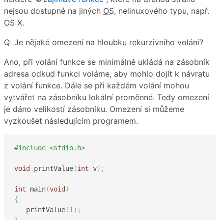
nejsou dostupné na jiných
OS
, nelinuxového typu, např.
OS
X.
Q: Je nějaké omezení na hloubku rekurzivního volání?
Ano, při volání funkce se minimálně ukládá na zásobník
adresa odkud funkci voláme, aby mohlo dojít k návratu
z volání funkce. Dále se při každém volání mohou
vytvářet na zásobníku lokální proměnné. Tedy omezení
je dáno velikostí zásobníku. Omezení si můžeme
vyzkoušet následujícím programem.
#include <stdio.h>
void
 printValue
(
int
 v
)
;
int
 main
(
void
)
{
   printValue
(
1
)
;