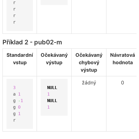
r

r

r

r
Příklad 2 - pub02-m
Standardní
Očekávaný
Očekávaný
Návratová
vstup
výstup
chybový
hodnota
výstup
žádný
0
3
NULL
a 
1
1
g 
-
1
NULL
g 
0
1
g 
1
r