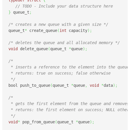
typedef
struct
{
// TODO - Include your data structure here
}
 queue_t
;
/* creates a new queue with a given size */
queue_t
*
 create_queue
(
int
 capacity
)
;
/* deletes the queue and all allocated memory */
void
 delete_queue
(
queue_t 
*
queue
)
;
/* 

 * inserts a reference to the element into the queue

 * returns: true on success; false otherwise

 */
bool push_to_queue
(
queue_t 
*
queue
,
void
*
data
)
;
/* 

 * gets the first element from the queue and removes 
 * returns: the first element on success; NULL otherw
 */
void
*
 pop_from_queue
(
queue_t 
*
queue
)
;