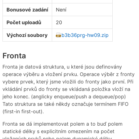
Bonusové zadání
Není
Počet uploadů
20
Výchozí soubory
b3b36prg-hw09.zip
Fronta
Fronta je datová struktura, u které jsou definovány
operace výběru a vložení prvku. Operace výběr z fronty
vybere prvek, který jsme vložili do fronty jako první. Při
vkládání prvků do fronty se vkládaná položka vloží na
jeho konec. (anglicky enqueue/push a dequeue/pop)
Tato struktura se také někdy označuje termínem FIFO
(first-in first-out).
Fronta se dá implementovat polem a to buď polem
statické délky s explicitním omezením na počet
vložených prvků nebo polem dynamické délky.