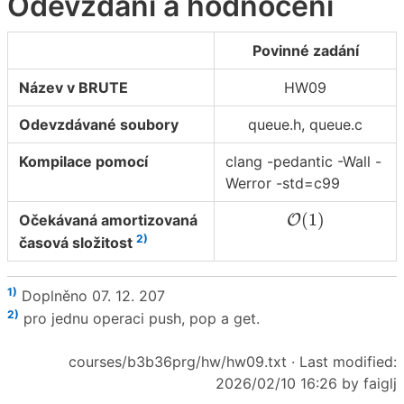
Odevzdání a hodnocení
Povinné zadání
Název v BRUTE
HW09
Odevzdávané soubory
queue.h, queue.c
Kompilace pomocí
clang -pedantic -Wall -
Werror -std=c99
O
(
1
)
(
1
)
Očekávaná amortizovaná
O
2)
časová složitost
1)
Doplněno 07. 12. 207
2)
pro jednu operaci push, pop a get.
courses/b3b36prg/hw/hw09.txt
· Last modified:
2026/02/10 16:26 by
faiglj