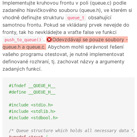
Implementujte kruhovou frontu v poli (queue.c) podle
zadaného hlavičkového souboru (queue.h), ve kterém si
vhodně definujte strukturu
obsahující
queue_t
samotnou frontu. Pokud se vkládaný prvek nevejde do
fronty, tak ho nevkládejte a vraťte false ve funkci
.
Odevzdávají se pouze soubory -
push_to_queue()
queue.h a queue.c.
Abychom mohli správnost řešení
vašeho programu otestovat, je nutné implementovat
definované rozhraní, tj. zachovat názvy a argumenty
zadaných funkcí.
#ifndef __QUEUE_H__
#define __QUEUE_H__
#include <stdio.h>
#include <stdlib.h>
#include <stdbool.h>
/* Queue structure which holds all necessary data */