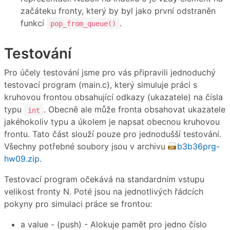
začáteku fronty, který by byl jako první odstraněn
funkcí
.
pop_from_queue()
Testování
Pro účely testování jsme pro vás připravili jednoduchý
testovací program (main.c), který simuluje práci s
kruhovou frontou obsahující odkazy (ukazatele) na čísla
typu
. Obecně ale může fronta obsahovat ukazatele
int
jakéhokoliv typu a úkolem je napsat obecnou kruhovou
frontu. Tato část slouží pouze pro jednodušší testování.
Všechny potřebné soubory jsou v archivu
b3b36prg-
hw09.zip
.
Testovací program očekává na standardním vstupu
velikost fronty N. Poté jsou na jednotlivých řádcích
pokyny pro simulaci práce se frontou:
a value - (push) - Alokuje pamět pro jedno číslo