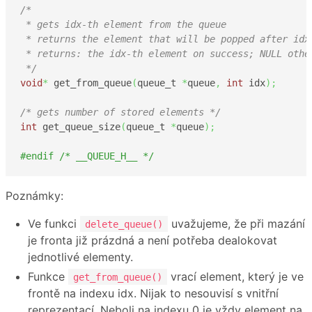
/* 

 * gets idx-th element from the queue

 * returns the element that will be popped after idx 
 * returns: the idx-th element on success; NULL other
 */
void
*
 get_from_queue
(
queue_t 
*
queue
,
int
 idx
)
;
/* gets number of stored elements */
int
 get_queue_size
(
queue_t 
*
queue
)
;
#endif /* __QUEUE_H__ */
Poznámky:
Ve funkci
uvažujeme, že při mazání
delete_queue()
je fronta již prázdná a není potřeba dealokovat
jednotlivé elementy.
Funkce
vrací element, který je ve
get_from_queue()
frontě na indexu idx. Nijak to nesouvisí s vnitřní
reprezentací. Neboli na indexu 0 je vždy element na