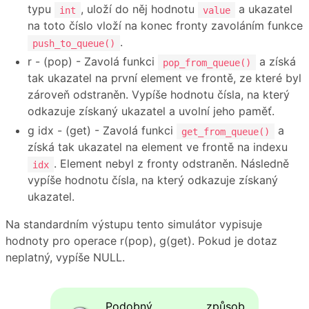
typu
, uloží do něj hodnotu
a ukazatel
int
value
na toto číslo vloží na konec fronty zavoláním funkce
.
push_to_queue()
r - (pop) - Zavolá funkci
a získá
pop_from_queue()
tak ukazatel na první element ve frontě, ze které byl
zároveň odstraněn. Vypíše hodnotu čísla, na který
odkazuje získaný ukazatel a uvolní jeho paměť.
g idx - (get) - Zavolá funkci
a
get_from_queue()
získá tak ukazatel na element ve frontě na indexu
. Element nebyl z fronty odstraněn. Následně
idx
vypíše hodnotu čísla, na který odkazuje získaný
ukazatel.
Na standardním výstupu tento simulátor vypisuje
hodnoty pro operace r(pop), g(get). Pokud je dotaz
neplatný, vypíše NULL.
Podobný způsob