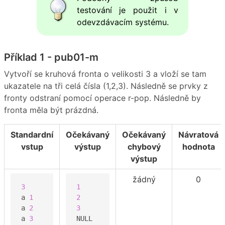
testování je použit i v
odevzdávacím systému.
Příklad 1 - pub01-m
Vytvoří se kruhová fronta o velikosti 3 a vloží se tam
ukazatele na tři celá čísla (1,2,3). Následně se prvky z
fronty odstraní pomocí operace r-pop. Následně by
fronta měla být prázdná.
Standardní
Očekávaný
Očekávaný
Návratová
vstup
výstup
chybový
hodnota
výstup
žádný
0
3
1
a 
1
2
a 
2
3
a 
3
NULL