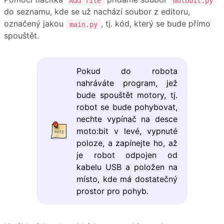
Add file
motobit.py
do seznamu, kde se už nachází soubor z editoru,
označený jakou
, tj. kód, který se bude přímo
main.py
spouštět.
Pokud do robota
nahráváte program, jež
bude spouštět motory, tj.
robot se bude pohybovat,
nechte vypínač na desce
moto:bit v levé, vypnuté
poloze, a zapínejte ho, až
je robot odpojen od
kabelu USB a položen na
místo, kde má dostatečný
prostor pro pohyb.