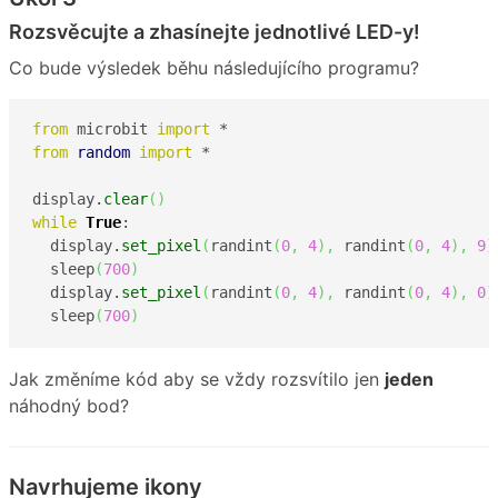
Rozsvěcujte a zhasínejte jednotlivé LED-y!
Co bude výsledek běhu následujícího programu?
from
 microbit 
import
from
random
import
 *

display.
clear
(
)
while
True
:

  display.
set_pixel
(
randint
(
0
,
4
)
,
 randint
(
0
,
4
)
,
9
)
  sleep
(
700
)
  display.
set_pixel
(
randint
(
0
,
4
)
,
 randint
(
0
,
4
)
,
0
)
  sleep
(
700
)
Jak změníme kód aby se vždy rozsvítilo jen
jeden
náhodný bod?
Navrhujeme ikony