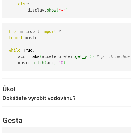
else
:

        display.
show
(
"-"
)
from
 microbit 
import
import
 music

while
True
:

    acc 
=
abs
(
accelerometer.
get_y
(
)
)
# pitch nechce 
    music.
pitch
(
acc
,
10
)
Úkol
Dokážete vyrobit vodováhu?
Gesta