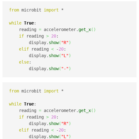
from
 microbit 
import
 *

while
True
:

    reading 
=
 accelerometer.
get_x
(
)
if
 reading 
>
20
:

        display.
show
(
"R"
)
elif
 reading 
<
 -
20
:

        display.
show
(
"L"
)
else
:

        display.
show
(
"-"
)
from
 microbit 
import
 *

while
True
:

    reading 
=
 accelerometer.
get_x
(
)
if
 reading 
>
20
:

        display.
show
(
"R"
)
elif
 reading 
<
 -
20
:

        display.
show
(
"L"
)