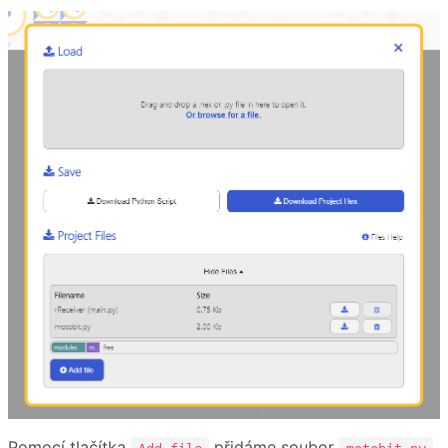
Pomocí tlačítka
přidáme soubor