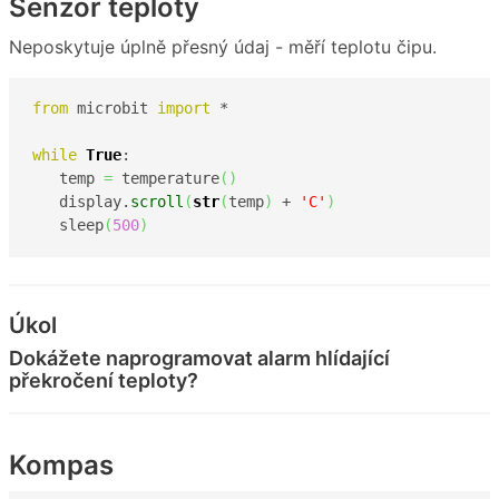
Senzor teploty
Neposkytuje úplně přesný údaj - měří teplotu čipu.
from
 microbit 
import
 *

while
True
:

   temp 
=
 temperature
(
)
   display.
scroll
(
str
(
temp
)
 + 
'C'
)
   sleep
(
500
)
Úkol
Dokážete naprogramovat alarm hlídající
překročení teploty?
Kompas