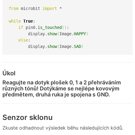
from
 microbit 
import
 *

while
True
:

if
 pin0.
is_touched
(
)
:

        display.
show
(
Image.
HAPPY
)
else
:

        display.
show
(
Image.
SAD
)
Úkol
Reagujte na dotyk plošek 0, 1 a 2 přehráváním
různých tónů! Dotýkáme se nejlépe kovovým
předmětem, druhá ruka je spojena s GND.
Senzor sklonu
Zkuste odhadnout výsledek běhu následujících kódů.