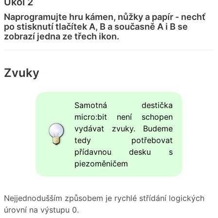
Úkol 2
Naprogramujte hru kámen, nůžky a papír - nechť
po stisknutí tlačítek A, B a současně A i B se
zobrazí jedna ze třech ikon.
Zvuky
Samotná destička
micro:bit není schopen
vydávat zvuky. Budeme
tedy potřebovat
přídavnou desku s
piezoměničem
Nejjednodušším způsobem je rychlé střídání logických
úrovní na výstupu 0.