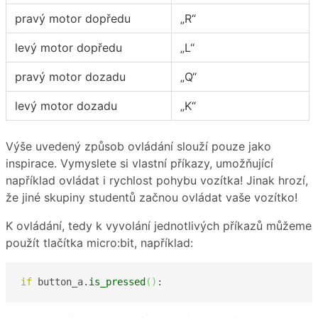
pravý motor dopředu
„R“
levý motor dopředu
„L“
pravý motor dozadu
„Q“
levý motor dozadu
„K“
Výše uvedený způsob ovládání slouží pouze jako
inspirace. Vymyslete si vlastní příkazy, umožňující
například ovládat i rychlost pohybu vozítka! Jinak hrozí,
že jiné skupiny studentů začnou ovládat vaše vozítko!
K ovládání, tedy k vyvolání jednotlivých příkazů můžeme
použít tlačítka micro:bit, například:
if
 button_a.
is_pressed
(
)
: