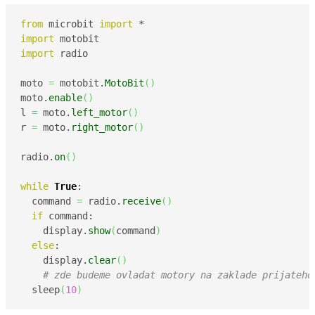
from
 microbit 
import
import
import
 radio

moto 
=
 motobit.
MotoBit
(
)
moto.
enable
(
)
l 
=
 moto.
left_motor
(
)
r 
=
 moto.
right_motor
(
)
radio.
on
(
)
while
True
:

  command 
=
 radio.
receive
(
)
if
 command:

    display.
show
(
command
)
else
:

    display.
clear
(
)
# zde budeme ovladat motory na zaklade prijateho
  sleep
(
10
)