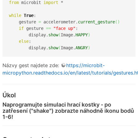
from
 microbit 
import
 *

while
True
:

    gesture 
=
 accelerometer.
current_gesture
(
)
if
 gesture 
==
"face up"
:

        display.
show
(
Image.
HAPPY
)
else
:

        display.
show
(
Image.
ANGRY
)
Názvy gest najdete zde:
https://microbit-
micropython.readthedocs.io/en/latest/tutorials/gestures.h
Úkol
Naprogramujte simulaci hrací kostky - po
zatřesení ("shake") zobrazte náhodně ikonu bodů
1-6!