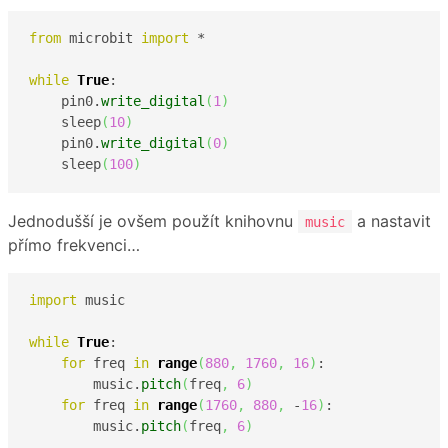
from
 microbit 
import
 *

while
True
:

    pin0.
write_digital
(
1
)
    sleep
(
10
)
    pin0.
write_digital
(
0
)
    sleep
(
100
)
Jednodušší je ovšem použít knihovnu
a nastavit
music
přímo frekvenci…
import
 music

while
True
:

for
 freq 
in
range
(
880
,
1760
,
16
)
:

        music.
pitch
(
freq
,
6
)
for
 freq 
in
range
(
1760
,
880
,
 -
16
)
:

        music.
pitch
(
freq
,
6
)