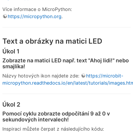
Více informace o MicroPython:
https://micropython.org
.
Text a obrázky na matici LED
Úkol 1
Zobrazte na matici LED např. text "Ahoj lidi!" nebo
smajlíka!
Názvy hotových ikon najdete zde:
https://microbit-
micropython.readthedocs.io/en/latest/tutorials/images.ht
Úkol 2
Pomocí cyklu zobrazte odpočítání 9 až 0 v
sekundových intervalech!
Inspiraci můžete čerpat z následujícího kódu: