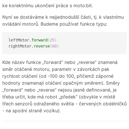
ke korektnímu ukončení práce s moto:bit.
Nyní se dostáváme k nejjednodušší části, tj. k vlastnímu
ovládání motorů. Budeme používat funkce typu:
leftMotor.
forward
(
25
)
rightMotor.
reverse
(
60
)
Kde název funkce „forward“ nebo „reverse“ znamená
směr otáčené motoru, parametr v závorkách pak
rychlost otáčení (od -100 do 100, přičemž záporné
hodnoty znamenají otáčení opačným směrem). Směry
„forward“ nebo „reverse“ nejsou jasně definované, je
třeba určit, kde má robot „předek“ (obvykle v místě
třech senzorů odraženého světla - červených obdélníčků
- na spodní straně vozíku).