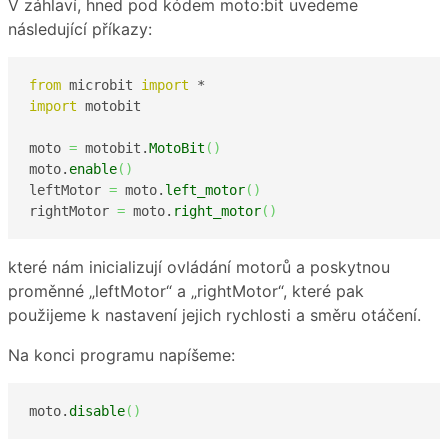
V záhlaví, hned pod kódem moto:bit uvedeme
následující příkazy:
from
 microbit 
import
import
 motobit

moto 
=
 motobit.
MotoBit
(
)
moto.
enable
(
)
leftMotor 
=
 moto.
left_motor
(
)
rightMotor 
=
 moto.
right_motor
(
)
které nám inicializují ovládání motorů a poskytnou
proměnné „leftMotor“ a „rightMotor“, které pak
použijeme k nastavení jejich rychlosti a směru otáčení.
Na konci programu napíšeme:
moto.
disable
(
)