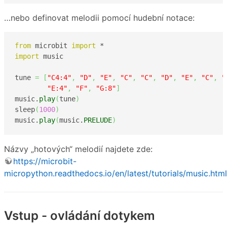
…nebo definovat melodii pomocí hudební notace:
from
 microbit 
import
import
 music

tune 
=
[
"C4:4"
,
"D"
,
"E"
,
"C"
,
"C"
,
"D"
,
"E"
,
"C"
,
"
"E:4"
,
"F"
,
"G:8"
]
music.
play
(
tune
)
sleep
(
1000
)
music.
play
(
music.
PRELUDE
)
Názvy „hotových“ melodií najdete zde:
https://microbit-
micropython.readthedocs.io/en/latest/tutorials/music.html
Vstup - ovládání dotykem