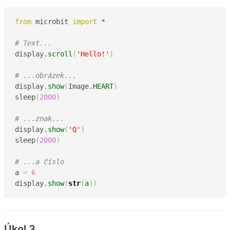
from
 microbit 
import
 *

# Text...
display.
scroll
(
'Hello!'
)
# ...obrázek...
display.
show
(
Image.
HEART
)
sleep
(
2000
)
# ...znak...
display.
show
(
'Q'
)
sleep
(
2000
)
# ...a číslo
a 
=
6
display.
show
(
str
(
a
)
)
Úkol 3