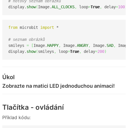
# hotový seznam obrázků
display.
show
(
Image.
ALL_CLOCKS
,
 loop
=
True
,
 delay
=
100
)
from
 microbit 
import
 *

# seznam obrázků
smileys 
=
[
Image.
HAPPY
,
 Image.
ANGRY
,
 Image.
SAD
,
 Imag
display.
show
(
smileys
,
 loop
=
True
,
 delay
=
200
)
Úkol
Zobrazte na matici LED jednoduchou animaci!
Tlačítka - ovládání
Příklad kódu: