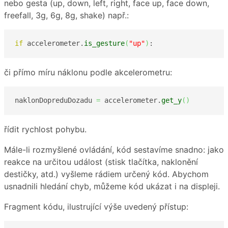
nebo gesta (up, down, left, right, face up, face down,
freefall, 3g, 6g, 8g, shake) např.:
if
 accelerometer.
is_gesture
(
"up"
)
:
či přímo míru náklonu podle akcelerometru:
naklonDopreduDozadu 
=
 accelerometer.
get_y
(
)
řídit rychlost pohybu.
Mále-li rozmyšlené ovládání, kód sestavíme snadno: jako
reakce na určitou událost (stisk tlačítka, naklonění
destičky, atd.) vyšleme rádiem určený kód. Abychom
usnadnili hledání chyb, můžeme kód ukázat i na displeji.
Fragment kódu, ilustrující výše uvedený přístup: