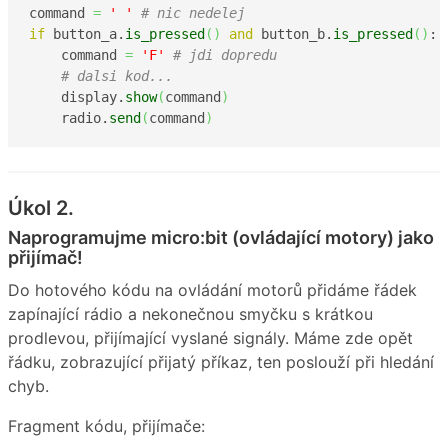
command 
=
' '
# nic nedelej
if
 button_a.
is_pressed
(
)
and
 button_b.
is_pressed
(
)
:

    command 
=
'F'
# jdi dopredu
# dalsi kod...
    display.
show
(
command
)
    radio.
send
(
command
)
Úkol 2.
Naprogramujme micro:bit (ovládající motory) jako
přijímač!
Do hotového kódu na ovládání motorů přidáme řádek
zapínající rádio a nekonečnou smyčku s krátkou
prodlevou, přijímající vyslané signály. Máme zde opět
řádku, zobrazující přijatý příkaz, ten poslouží při hledání
chyb.
Fragment kódu, přijímače: