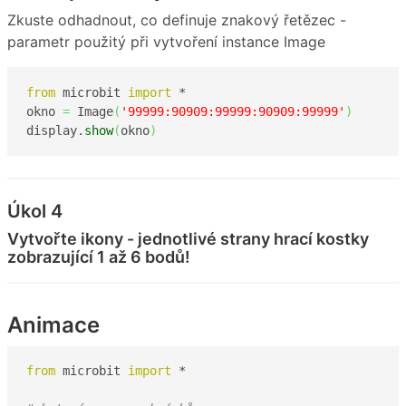
Zkuste odhadnout, co definuje znakový řetězec -
parametr použitý při vytvoření instance Image
from
 microbit 
import
 *

okno 
=
 Image
(
'99999:90909:99999:90909:99999'
)
display.
show
(
okno
)
Úkol 4
Vytvořte ikony - jednotlivé strany hrací kostky
zobrazující 1 až 6 bodů!
Animace
from
 microbit 
import
 *
