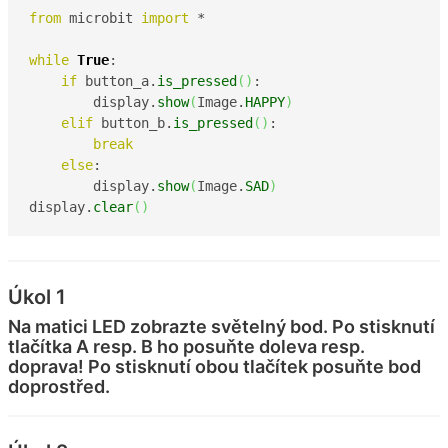
from
 microbit 
import
 *

while
True
:

if
 button_a.
is_pressed
(
)
:

        display.
show
(
Image.
HAPPY
)
elif
 button_b.
is_pressed
(
)
:

break
else
:

        display.
show
(
Image.
SAD
)
display.
clear
(
)
Úkol 1
Na matici LED zobrazte světelný bod. Po stisknutí
tlačítka A resp. B ho posuňte doleva resp.
doprava! Po stisknutí obou tlačítek posuňte bod
doprostřed.