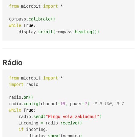
from
 microbit 
import
 *

compass.
calibrate
(
)
while
True
:

    display.
scroll
(
compass.
heading
(
)
)
Rádio
from
 microbit 
import
import
 radio

radio.
on
(
)
radio.
config
(
channel
=
19
,
 power
=
7
)
# 0-100, 0-7
while
True
:

    radio.
send
(
"Pingu vola zakladnu!"
)
    incoming 
=
 radio.
receive
(
)
if
 incoming:

        display.
show
(
incoming
)