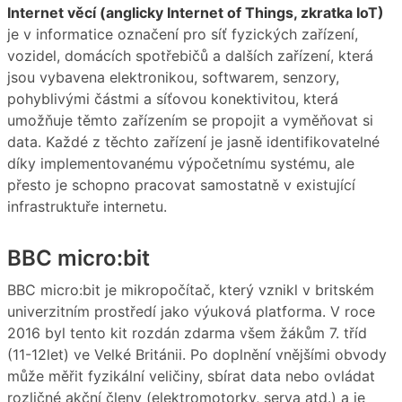
Internet věcí (anglicky Internet of Things, zkratka IoT)
je v informatice označení pro síť fyzických zařízení,
vozidel, domácích spotřebičů a dalších zařízení, která
jsou vybavena elektronikou, softwarem, senzory,
pohyblivými částmi a síťovou konektivitou, která
umožňuje těmto zařízením se propojit a vyměňovat si
data. Každé z těchto zařízení je jasně identifikovatelné
díky implementovanému výpočetnímu systému, ale
přesto je schopno pracovat samostatně v existující
infrastruktuře internetu.
BBC micro:bit
BBC micro:bit je mikropočítač, který vznikl v britském
univerzitním prostředí jako výuková platforma. V roce
2016 byl tento kit rozdán zdarma všem žákům 7. tříd
(11-12let) ve Velké Británii. Po doplnění vnějšími obvody
může měřit fyzikální veličiny, sbírat data nebo ovládat
rozličné akční členy (elektromotorky, serva atd.) a je