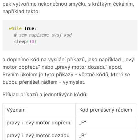
pak vytvoříme nekonečnou smyčku s krátkým čekáním,
například takto:
while
True
:

# sem napiseme svuj kod
  sleep
(
10
)
a doplníme kód na vysílání příkazů, jako například „levý
motor dopředu“ nebo „pravý motor dozadu“ apod.
Prvním úkolem je tyto příkazy - včetně kódů, které se
budou přenášet rádiem - vymyslet.
Příklad příkazů a jednotlivých kódů:
Význam
Kód přenášený rádiem
pravý i levý motor dopředu
„F“
pravý i levý motor dozadu
„B“