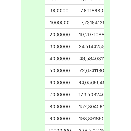
900000
7,69166803
5,827
1000000
7,73164129
6,542
2000000
19,29710865
13,09
3000000
34,51442599
21,19
4000000
49,58403111
29,57
5000000
72,67411804
37,41
6000000
94,05696487
45,67
7000000
123,5082402
52,14
8000000
152,3045919
59,92
9000000
198,8918958
74,84
10000000
229,5724194
78,05