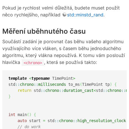
Pokud je rychlost velmi důležitá, budete muset použít
něco rychlejšího, například
std::minstd_rand
.
Měření uběhnutého času
Součástí zadání je porovnat čas běhu vašeho algoritmu
využívajícího více vláken, s časem běhu jednoduchého
algoritmu, který vlákna nepoužívá. K tomu vám poslouží
hlavička
, která se používá takto:
<chrono>
template
<
typename
 TimePoint
>
std
::
chrono
::
milliseconds
 to_ms
(
TimePoint tp
)
{
return
 std
::
chrono
::
duration_cast
<
std
::
chrono
::
m
}
int
 main
(
)
{
auto
 start 
=
 std
::
chrono
::
high_resolution_clock
:
// do work