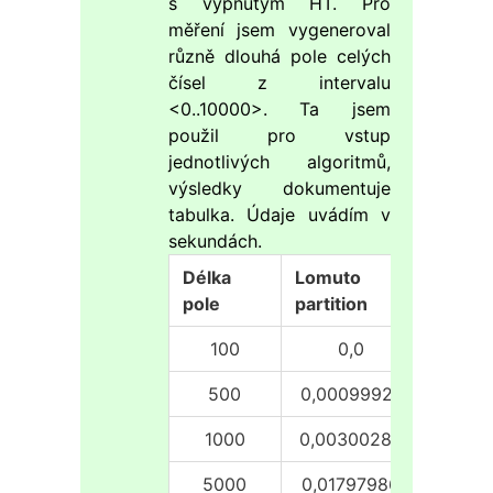
s vypnutým HT. Pro
měření jsem vygeneroval
různě dlouhá pole celých
čísel z intervalu
<0..10000>. Ta jsem
použil pro vstup
jednotlivých algoritmů,
výsledky dokumentuje
tabulka. Údaje uvádím v
sekundách.
Délka
Lomuto
Hoare
pole
partition
partiti
100
0,0
0
500
0,00099921
0,001
1000
0,00300288
0,001
5000
0,01797986
0,017