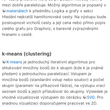
mezí dobře paralelizuje. Možný algoritmus je popsaný v
materiálech
k předmětu Logika a grafy v sekci
Hledání nejkratší hamiltonovské cesty. Na výstupu bude
posloupnost vrcholů cesty a její cena nebo přímo popis
celého grafu pro Graphviz, s barevně zvýrazněnými
hranami v cestě.
k-means (clustering)
K-means
je jednoduchý iterativní algoritmus pro
shlukování množiny bodů do
k
skupin (kde
k
je známé
předem) s jednoduchou paralelizací. Vstupem je
množina bodů (standardní vstup nebo soubor) a počet
skupin (parametr na příkazové řádce), na výstupu vrací
seznam bodů a jejich příslušnost do skupiny. Výsledek je
vhodné vizualizovat výstupem do obrázku
SVG
. Pro
snadnou vizualizaci doporučujeme pracovat ve 2D.