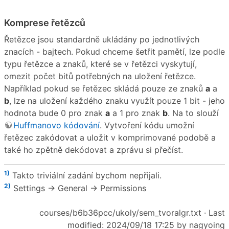
Komprese řetězců
Řetězce jsou standardně ukládány po jednotlivých
znacích - bajtech. Pokud chceme šetřit pamětí, lze podle
typu řetězce a znaků, které se v řetězci vyskytují,
omezit počet bitů potřebných na uložení řetězce.
Například pokud se řetězec skládá pouze ze znaků
a
a
b
, lze na uložení každého znaku využít pouze 1 bit - jeho
hodnota bude 0 pro znak
a
a 1 pro znak
b
. Na to slouží
Huffmanovo kódování
. Vytvoření kódu umožní
řetězec zakódovat a uložit v komprimované podobě a
také ho zpětně dekódovat a zprávu si přečíst.
1)
Takto triviální zadání bychom nepřijali.
2)
Settings → General → Permissions
courses/b6b36pcc/ukoly/sem_tvoralgr.txt
· Last
modified: 2024/09/18 17:25 by
nagyoing