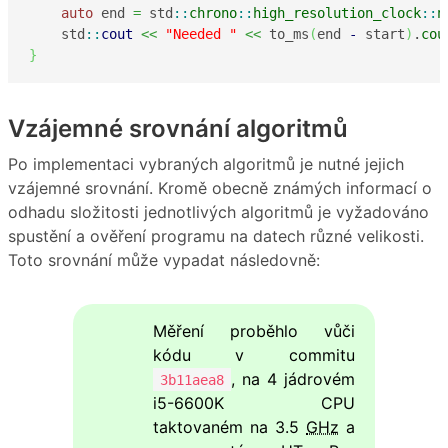
auto
 end 
=
 std
::
chrono
::
high_resolution_clock
::
n
    std
::
cout
<<
"Needed "
<<
 to_ms
(
end 
-
 start
)
.
cou
}
Vzájemné srovnání algoritmů
Po implementaci vybraných algoritmů je nutné jejich
vzájemné srovnání. Kromě obecně známých informací o
odhadu složitosti jednotlivých algoritmů je vyžadováno
spustění a ověření programu na datech různé velikosti.
Toto srovnání může vypadat následovně:
Měření proběhlo vůči
kódu v commitu
, na 4 jádrovém
3b11aea8
i5-6600K CPU
taktovaném na 3.5
GHz
a