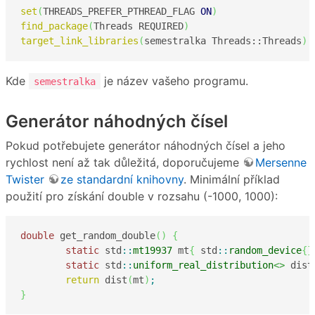
set
(
THREADS_PREFER_PTHREAD_FLAG 
ON
)
find_package
(
Threads REQUIRED
)
target_link_libraries
(
semestralka Threads::Threads
)
Kde
je název vašeho programu.
semestralka
Generátor náhodných čísel
Pokud potřebujete generátor náhodných čísel a jeho
rychlost není až tak důležitá, doporučujeme
Mersenne
Twister
ze standardní knihovny
. Minimální příklad
použití pro získání double v rozsahu (-1000, 1000):
double
 get_random_double
(
)
{
static
 std
::
mt19937
 mt
{
 std
::
random_device
{
}
static
 std
::
uniform_real_distribution
<>
 dist
return
 dist
(
mt
)
;
}