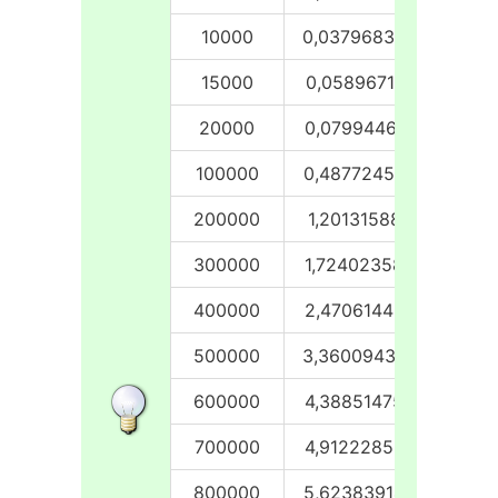
10000
0,03796839
0,037
15000
0,05896711
0,059
20000
0,07994461
0,079
100000
0,48772454
0,481
200000
1,20131588
1,094
300000
1,72402358
1,869
400000
2,47061443
2,421
500000
3,36009430
2,890
600000
4,38851475
3,540
700000
4,91222858
4,514
800000
5,62383914
5,198