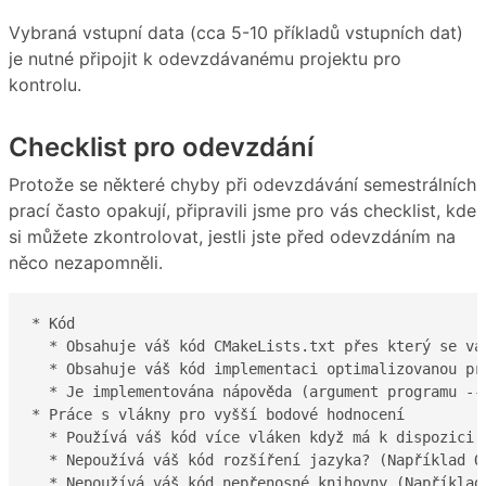
Vybraná vstupní data (cca 5-10 příkladů vstupních dat)
je nutné připojit k odevzdávanému projektu pro
kontrolu.
Checklist pro odevzdání
Protože se některé chyby při odevzdávání semestrálních
prací často opakují, připravili jsme pro vás checklist, kde
si můžete zkontrolovat, jestli jste před odevzdáním na
něco nezapomněli.
* Kód

  * Obsahuje váš kód CMakeLists.txt přes který se vaš
  * Obsahuje váš kód implementaci optimalizovanou pro
  * Je implementována nápověda (argument programu --h
* Práce s vlákny pro vyšší bodové hodnocení

  * Používá váš kód více vláken když má k dispozici v
  * Nepoužívá váš kód rozšíření jazyka? (Například Op
  * Nepoužívá váš kód nepřenosné knihovny (Například