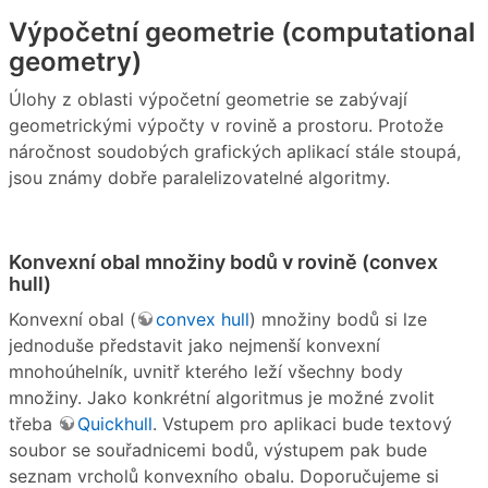
Výpočetní geometrie (computational
geometry)
Úlohy z oblasti výpočetní geometrie se zabývají
geometrickými výpočty v rovině a prostoru. Protože
náročnost soudobých grafických aplikací stále stoupá,
jsou známy dobře paralelizovatelné algoritmy.
Konvexní obal množiny bodů v rovině (convex
hull)
Konvexní obal (
convex hull
) množiny bodů si lze
jednoduše představit jako nejmenší konvexní
mnohoúhelník, uvnitř kterého leží všechny body
množiny. Jako konkrétní algoritmus je možné zvolit
třeba
Quickhull
. Vstupem pro aplikaci bude textový
soubor se souřadnicemi bodů, výstupem pak bude
seznam vrcholů konvexního obalu. Doporučujeme si