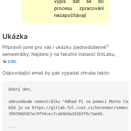
výpis dat se do
procesu zpracování
nezapočítávají
Ukázka
1)
Připravili jsme pro vás i ukázku zjednodušenné
semestrálky. Najdete ji na fakultní instanci GitLabu,
zde
.
Odpovídající email by pak vypadal zhruba takto:
Dobrý den,

odevzdávám semestrálku "Odhad Pí za pomoci Monte Carl
Kód je na https://gitlab.fel.cvut.cz/horenmar/semestr
3993960587ec9f54cec7ca0469a2d1b5f9c7ae60.

...