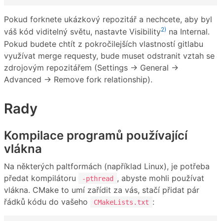
Pokud forknete ukázkový repozitář a nechcete, aby byl
2)
váš kód viditelný světu, nastavte Visibility
na Internal.
Pokud budete chtít z pokročilejších vlastností gitlabu
využívat merge requesty, bude muset odstranit vztah se
zdrojovým repozitářem (Settings → General →
Advanced → Remove fork relationship).
Rady
Kompilace programů používající
vlákna
Na některých paltformách (například Linux), je potřeba
předat kompilátoru
, abyste mohli používat
-pthread
vlákna. CMake to umí zařídit za vás, stačí přidat pár
řádků kódu do vašeho
:
CMakeLists.txt