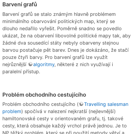
Barvení grafů
Barvení grafů se stalo známým hlavně problémem
minimálního obarvování politických map, který se
dlouho nedařilo vyřešit. Poměrně snadno se povedlo
ukázat, že na obarvení libovolné politické mapy tak, aby
žádné dva sousedící státy nebyly obarveny stejnou
barvou postačuje pět barev. Dnes je dokázáno, že stačí
pouze čtyři barvy. Pro barvení grafů lze využít
nejrůznější
algoritmy
, některé z nich využívají i
paralelní přístup.
Problém obchodního cestujícího
Problém obchodního cestujícího (
Travelling salesman
problem
) spočívá v nalezení nejkratší (nejlevnější)
hamiltonovské cesty v orientovaném grafu, tj. takové
cesty, která obsahuje každý vrchol právě jednou. Je to
NP těžký problém, který se při použití metody větví a