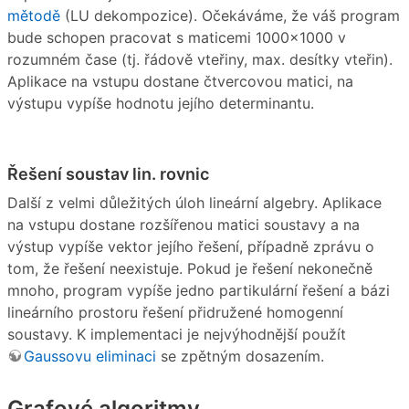
mětodě
(LU dekompozice). Očekáváme, že váš program
bude schopen pracovat s maticemi 1000×1000 v
rozumném čase (tj. řádově vteřiny, max. desítky vteřin).
Aplikace na vstupu dostane čtvercovou matici, na
výstupu vypíše hodnotu jejího determinantu.
Řešení soustav lin. rovnic
Další z velmi důležitých úloh lineární algebry. Aplikace
na vstupu dostane rozšířenou matici soustavy a na
výstup vypíše vektor jejího řešení, případně zprávu o
tom, že řešení neexistuje. Pokud je řešení nekonečně
mnoho, program vypíše jedno partikulární řešení a bázi
lineárního prostoru řešení přidružené homogenní
soustavy. K implementaci je nejvýhodnější použít
Gaussovu eliminaci
se zpětným dosazením.
Grafové algoritmy