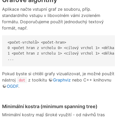
Aplikace načte vstupní graf ze souboru, příp.
standardního vstupu v libovolném vámi zvoleném
formátu. Doporučujeme použít jednoduchý textový
formát, např.
<počet-vrcholů> <počet-hran>

0 <počet hran z vrcholu 0> <cílový vrchol 1> <délka 
1 <počet hran z vrcholu 1> <cílový vrchol 1> <délka 
...
Pokud byste si chtěli grafy vizualizovat, je možné použít
nástroj
z toolkitu
Graphviz
nebo C++ knihovnu
dot
OGDF
.
Minimální kostra (minimum spanning tree)
Minimální kostry mají široké využití - od návrhů tras