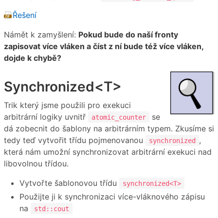
Řešení
Námět k zamyšlení:
Pokud bude do naší fronty
zapisovat více vláken a číst z ní bude též více vláken,
dojde k chybě?
Synchronized<T>
Trik který jsme použili pro exekuci
arbitrární logiky uvnitř
se
atomic_counter
dá zobecnit do šablony na arbitrárním typem. Zkusíme si
tedy teď vytvořit třídu pojmenovanou
,
synchronized
která nám umožní synchronizovat arbitrární exekuci nad
libovolnou třídou.
Vytvořte šablonovou třídu
synchronized<T>
Použijte ji k synchronizaci více-vláknového zápisu
na
std::cout