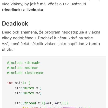
více vlákny, by ještě měl vědět o tzv. uváznutí
(
deadlock
) a
livelocku
.
Deadlock
Deadlock znamená, že program nepostupuje a vlákna
nikdy nedoběhnou. Dochází k němu když na sebe
vzájemně čeká několik vláken, jako například v tomto
útržku:
#include <thread>
#include <mutex>
#include <iostream>
int
 main
(
)
{
    std
::
mutex
 m1
;
    std
::
mutex
 m2
;
    std
::
thread
 t1
(
[
&
m1, 
&
m2
]
(
)
{