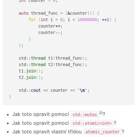
int
 counter 
=
0
;
auto
 thread_func 
=
[
&
counter
]
(
)
{
for
(
int
 i 
=
0
;
 i 
<
10000000
;
++
i
)
{
            counter
++
;
            counter
--
;
}
}
;
    std
::
thread
 t1
(
thread_func
)
;
    std
::
thread
 t2
(
thread_func
)
;
    t1.
join
(
)
;
    t2.
join
(
)
;
    std
::
cout
<<
 counter 
<<
'
\n
'
;
}
3)
Jak toto opravit pomocí
?
std::mutex
Jak toto opravit pomocí
?
std::atomic<int>
Jak toto opravit vlastní třídou
?
atomic_counter