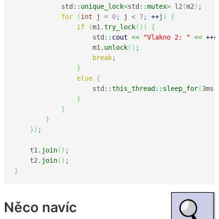
            std
::
unique_lock
<
std
::
mutex
>
 l2
(
m2
)
;
for
(
int
 j 
=
0
;
 j 
<
7
;
++
j
)
{
if
(
m1.
try_lock
(
)
)
{
                    std
::
cout
<<
"Vlakno 2: "
<<
++
c
                    m1.
unlock
(
)
;
break
;
}
else
{
                    std
::
this_thread
::
sleep_for
(
3ms
)
}
}
}
}
)
;
    t1.
join
(
)
;
    t2.
join
(
)
;
}
Něco navíc