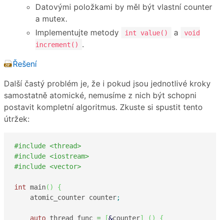
Datovými položkami by měl být vlastní counter
a mutex.
Implementujte metody
a
int value()
void
.
increment()
Řešení
Další častý problém je, že i pokud jsou jednotlivé kroky
samostatně atomické, nemusíme z nich být schopni
postavit kompletní algoritmus. Zkuste si spustit tento
útržek:
#include <thread>
#include <iostream>
#include <vector>
int
 main
(
)
{
    atomic_counter counter
;
auto
 thread_func 
=
[
&
counter
]
(
)
{