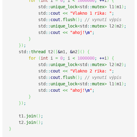
for
(
int
 i 
=
0
;
 i 
<
1000000
;
++
i
)
{
            std
::
unique_lock
<
std
::
mutex
>
 l1
(
m1
)
;
            std
::
cout
<<
"Vlakno 1 rika: "
;
            std
::
cout
.
flush
(
)
;
// vynutí výpis
            std
::
unique_lock
<
std
::
mutex
>
 l2
(
m2
)
;
            std
::
cout
<<
"ahoj!
\n
"
;
}
}
)
;
    std
::
thread
 t2
(
[
&
m1, 
&
m2
]
(
)
{
for
(
int
 i 
=
0
;
 i 
<
1000000
;
++
i
)
{
            std
::
unique_lock
<
std
::
mutex
>
 l2
(
m2
)
;
            std
::
cout
<<
"Vlakno 2 rika: "
;
            std
::
cout
.
flush
(
)
;
// vynutí výpis
            std
::
unique_lock
<
std
::
mutex
>
 l1
(
m1
)
;
            std
::
cout
<<
"ahoj!
\n
"
;
}
}
)
;
    t1.
join
(
)
;
    t2.
join
(
)
;
}