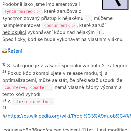
Podobně jako jsme implementovali
, které zaručovalo
synchronized<T>
synchronizovaný přístup k nějakému
, můžeme
T
naimplementovat
, které zaručí
concurrent<T>
neblokující
vykonávání kódu nad nějakým
.
T
Specificky, kód se bude vykonávat na vlastním vláknu.
Řešení
1)
3. kategorie je v zásadě speciální varianta 2. kategorie
2)
Pokud kód zkompilujete v release módu, tj. s
optimalizacemi, může se stát, že překladač usoudí, že
nemá vlastně žádný význam a
counter++; counter–;
tento kód vyhodí.
3)
A
std::unique_lock
4)
https://cs.wikipedia.org/wiki/Probl%C3%A9m_ob%
courses/b6b36pcc/cviceni/cviceni-11.txt
· Last modified: