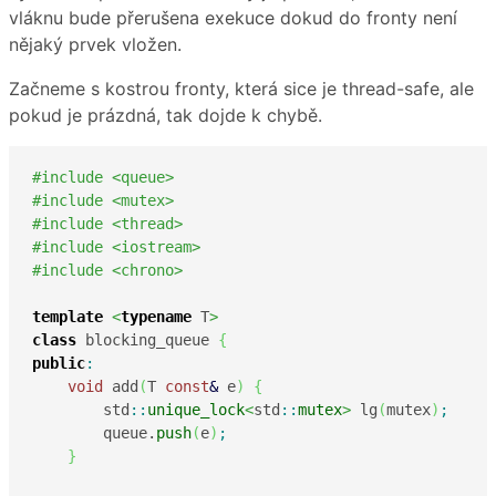
vláknu bude přerušena exekuce dokud do fronty není
nějaký prvek vložen.
Začneme s kostrou fronty, která sice je thread-safe, ale
pokud je prázdná, tak dojde k chybě.
#include <queue>
#include <mutex>
#include <thread>
#include <iostream>
#include <chrono>
template
<
typename
 T
>
class
 blocking_queue 
{
public
:
void
 add
(
T 
const
&
 e
)
{
        std
::
unique_lock
<
std
::
mutex
>
 lg
(
mutex
)
;
        queue.
push
(
e
)
;
}