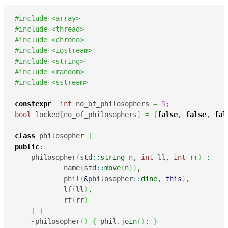
#include <array>
#include <thread>
#include <chrono>
#include <iostream>
#include <string>
#include <random>
#include <sstream>
constexpr
int
 no_of_philosophers 
=
5
;
bool
 locked
[
no_of_philosophers
]
=
{
false
, 
false
, 
fal
class
 philosopher 
{
public
:
    philosopher
(
std
::
string
 n, 
int
 ll, 
int
 rr
)
:
            name
(
std
::
move
(
n
)
)
,

            phil
(
&
philosopher
::
dine
, 
this
)
,

            lf
(
ll
)
,

            rf
(
rr
)
{
}
    ~philosopher
(
)
{
 phil.
join
(
)
;
}