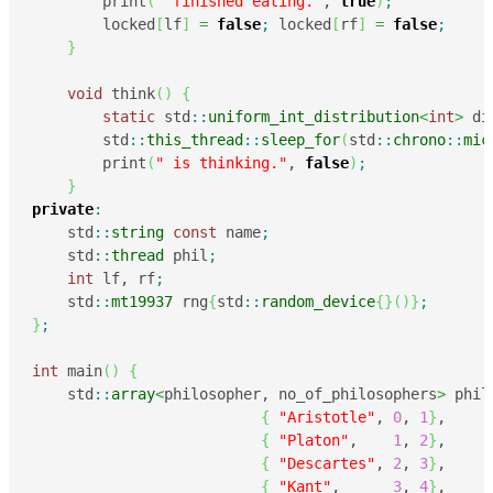
        print
(
" finished eating."
, 
true
)
;
        locked
[
lf
]
=
false
;
 locked
[
rf
]
=
false
;
}
void
 think
(
)
{
static
 std
::
uniform_int_distribution
<
int
>
 di
        std
::
this_thread
::
sleep_for
(
std
::
chrono
::
mic
        print
(
" is thinking."
, 
false
)
;
}
private
:
    std
::
string
const
 name
;
    std
::
thread
 phil
;
int
 lf, rf
;
    std
::
mt19937
 rng
{
std
::
random_device
{
}
(
)
}
;
}
;
int
 main
(
)
{
    std
::
array
<
philosopher, no_of_philosophers
>
 phil
{
"Aristotle"
, 
0
, 
1
}
,

{
"Platon"
,    
1
, 
2
}
,

{
"Descartes"
, 
2
, 
3
}
,

{
"Kant"
,      
3
, 
4
}
,
