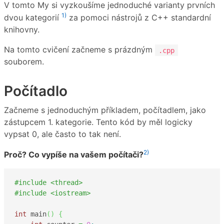
V tomto My si vyzkoušíme jednoduché varianty prvních
1)
dvou kategorií
za pomoci nástrojů z C++ standardní
knihovny.
Na tomto cvičení začneme s prázdným
.cpp
souborem.
Počítadlo
Začneme s jednoduchým příkladem, počítadlem, jako
zástupcem 1. kategorie. Tento kód by měl logicky
vypsat 0, ale často to tak není.
2)
Proč? Co vypíše na vašem počítači?
#include <thread>
#include <iostream>
int
 main
(
)
{