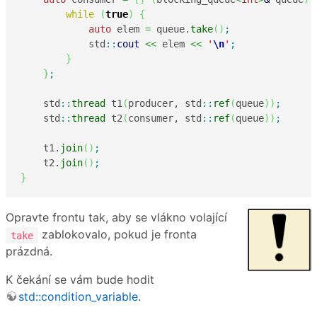
while
(
true
)
{
auto
 elem 
=
 queue.
take
(
)
;
            std
::
cout
<<
 elem 
<<
'
\n
'
;
}
}
;
    std
::
thread
 t1
(
producer, std
::
ref
(
queue
)
)
;
    std
::
thread
 t2
(
consumer, std
::
ref
(
queue
)
)
;
    t1.
join
(
)
;
    t2.
join
(
)
;
}
Opravte frontu tak, aby se vlákno volající
zablokovalo, pokud je fronta
take
prázdná.
K čekání se vám bude hodit
std::condition_variable
.