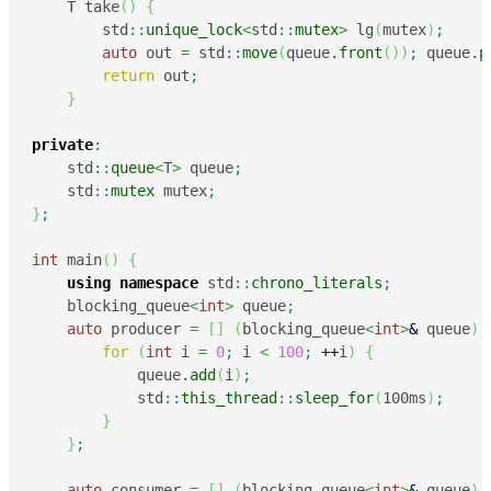
    T take
(
)
{
        std
::
unique_lock
<
std
::
mutex
>
 lg
(
mutex
)
;
auto
 out 
=
 std
::
move
(
queue.
front
(
)
)
;
 queue.
p
return
 out
;
}
private
:
    std
::
queue
<
T
>
 queue
;
    std
::
mutex
 mutex
;
}
;
int
 main
(
)
{
using
namespace
 std
::
chrono_literals
;
    blocking_queue
<
int
>
 queue
;
auto
 producer 
=
[
]
(
blocking_queue
<
int
>
&
 queue
)
for
(
int
 i 
=
0
;
 i 
<
100
;
++
i
)
{
            queue.
add
(
i
)
;
            std
::
this_thread
::
sleep_for
(
100ms
)
;
}
}
;
auto
 consumer 
=
[
]
(
blocking_queue
<
int
>
&
 queue
)