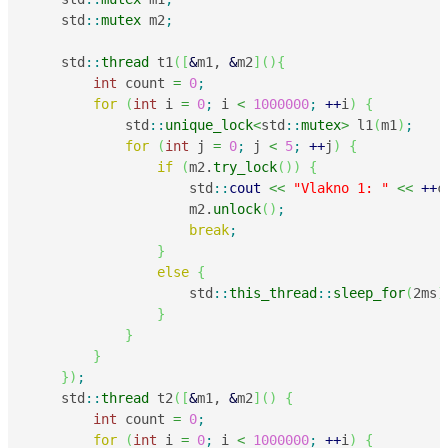
    std
::
mutex
 m2
;
    std
::
thread
 t1
(
[
&
m1, 
&
m2
]
(
)
{
int
 count 
=
0
;
for
(
int
 i 
=
0
;
 i 
<
1000000
;
++
i
)
{
            std
::
unique_lock
<
std
::
mutex
>
 l1
(
m1
)
;
for
(
int
 j 
=
0
;
 j 
<
5
;
++
j
)
{
if
(
m2.
try_lock
(
)
)
{
                    std
::
cout
<<
"Vlakno 1: "
<<
++
c
                    m2.
unlock
(
)
;
break
;
}
else
{
                    std
::
this_thread
::
sleep_for
(
2ms
)
}
}
}
}
)
;
    std
::
thread
 t2
(
[
&
m1, 
&
m2
]
(
)
{
int
 count 
=
0
;
for
(
int
 i 
=
0
;
 i 
<
1000000
;
++
i
)
{