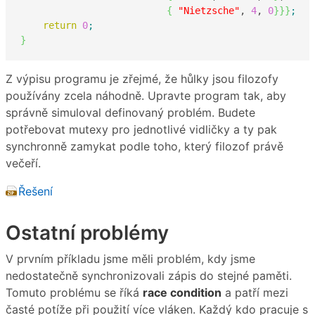
{
"Nietzsche"
, 
4
, 
0
}
}
}
;
return
0
;
}
Z výpisu programu je zřejmé, že hůlky jsou filozofy
používány zcela náhodně. Upravte program tak, aby
správně simuloval definovaný problém. Budete
potřebovat mutexy pro jednotlivé vidličky a ty pak
synchronně zamykat podle toho, který filozof právě
večeří.
Řešení
Ostatní problémy
V prvním příkladu jsme měli problém, kdy jsme
nedostatečně synchronizovali zápis do stejné paměti.
Tomuto problému se říká
race condition
a patří mezi
časté potíže při použití více vláken. Každý kdo pracuje s