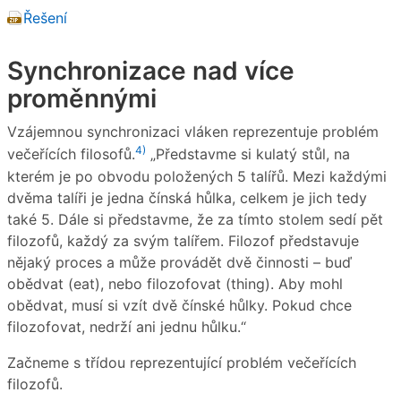
Řešení
Synchronizace nad více
proměnnými
Vzájemnou synchronizaci vláken reprezentuje problém
4)
večeřících filosofů.
„Představme si kulatý stůl, na
kterém je po obvodu položených 5 talířů. Mezi každými
dvěma talíři je jedna čínská hůlka, celkem je jich tedy
také 5. Dále si představme, že za tímto stolem sedí pět
filozofů, každý za svým talířem. Filozof představuje
nějaký proces a může provádět dvě činnosti – buď
obědvat (eat), nebo filozofovat (thing). Aby mohl
obědvat, musí si vzít dvě čínské hůlky. Pokud chce
filozofovat, nedrží ani jednu hůlku.“
Začneme s třídou reprezentující problém večeřících
filozofů.