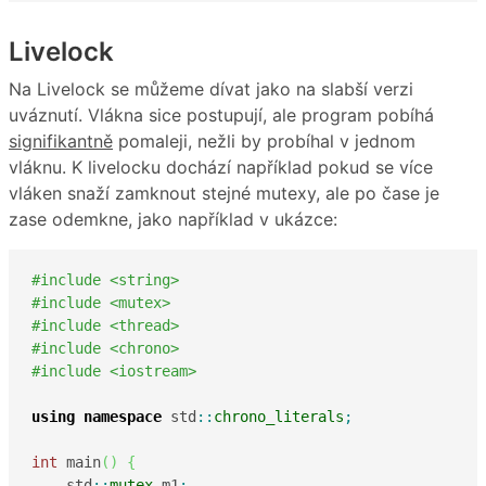
Livelock
Na Livelock se můžeme dívat jako na slabší verzi
uváznutí. Vlákna sice postupují, ale program pobíhá
signifikantně
pomaleji, nežli by probíhal v jednom
vláknu. K livelocku dochází například pokud se více
vláken snaží zamknout stejné mutexy, ale po čase je
zase odemkne, jako například v ukázce:
#include <string>
#include <mutex>
#include <thread>
#include <chrono>
#include <iostream>
using
namespace
 std
::
chrono_literals
;
int
 main
(
)
{
    std
::
mutex
 m1
;