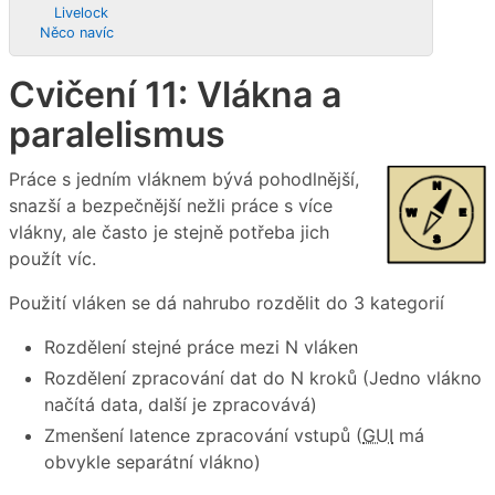
Livelock
Něco navíc
Cvičení 11: Vlákna a
paralelismus
Práce s jedním vláknem bývá pohodlnější,
snazší a bezpečnější nežli práce s více
vlákny, ale často je stejně potřeba jich
použít víc.
Použití vláken se dá nahrubo rozdělit do 3 kategorií
Rozdělení stejné práce mezi N vláken
Rozdělení zpracování dat do N kroků (Jedno vlákno
načítá data, další je zpracovává)
Zmenšení latence zpracování vstupů (
GUI
má
obvykle separátní vlákno)