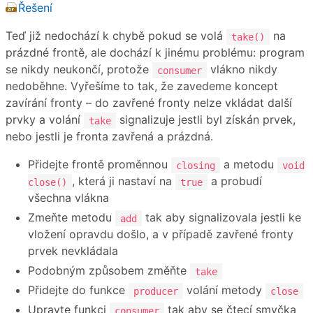
Řešení
Teď již nedochází k chybě pokud se volá
na
take()
prázdné frontě, ale dochází k jinému problému: program
se nikdy neukončí, protože
vlákno nikdy
consumer
nedoběhne. Vyřešíme to tak, že zavedeme koncept
zavírání fronty – do zavřené fronty nelze vkládat další
prvky a volání
signalizuje jestli byl získán prvek,
take
nebo jestli je fronta zavřená a prázdná.
Přidejte frontě proměnnou
a metodu
closing
void
, která ji nastaví na
a probudí
close()
true
všechna vlákna
Zmeňte metodu
tak aby signalizovala jestli ke
add
vložení opravdu došlo, a v případě zavřené fronty
prvek nevkládala
Podobným způsobem změňte
take
Přidejte do funkce
volání metody
producer
close
Upravte funkci
tak aby se čtecí smyčka
consumer