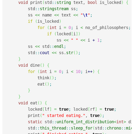
void
 print
(
std
::
string
 text, 
bool
 is_locked
)
{
        std
::
stringstream
 ss
;
        ss 
<<
 name 
<<
 text 
<<
"
\t
"
;
if
(
is_locked
)
for
(
int
 i 
=
0
;
 i 
<
 no_of_philosophers
;
 
if
(
locked
[
i
]
)
                    ss 
<<
" "
<<
 i 
+
1
;
        ss 
<<
 std
::
endl
;
        std
::
cout
<<
 ss.
str
(
)
;
}
void
 dine
(
)
{
for
(
int
 i 
=
0
;
 i 
<
10
;
 i
++
)
{
            think
(
)
;
            eat
(
)
;
}
}
void
 eat
(
)
{
        locked
[
lf
]
=
true
;
 locked
[
rf
]
=
true
;
        print
(
" started eating."
, 
true
)
;
static
 std
::
uniform_int_distribution
<
int
>
 di
        std
::
this_thread
::
sleep_for
(
std
::
chrono
::
mic