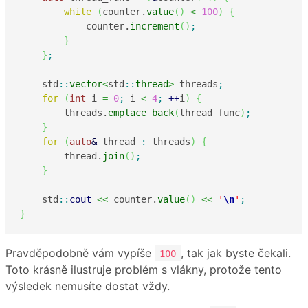
while
(
counter.
value
(
)
<
100
)
{
            counter.
increment
(
)
;
}
}
;
    std
::
vector
<
std
::
thread
>
 threads
;
for
(
int
 i 
=
0
;
 i 
<
4
;
++
i
)
{
        threads.
emplace_back
(
thread_func
)
;
}
for
(
auto
&
 thread 
:
 threads
)
{
        thread.
join
(
)
;
}
    std
::
cout
<<
 counter.
value
(
)
<<
'
\n
'
;
}
Pravděpodobně vám vypíše
, tak jak byste čekali.
100
Toto krásně ilustruje problém s vlákny, protože tento
výsledek nemusíte dostat vždy.