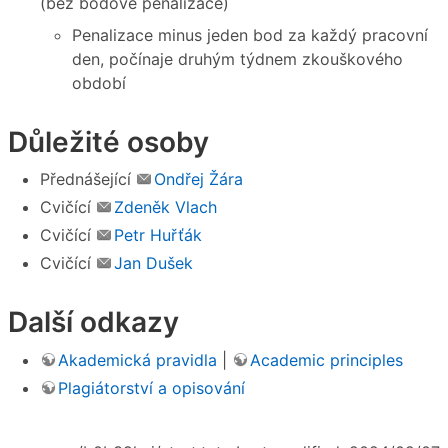
(bez bodové penalizace)
Penalizace minus jeden bod za každý pracovní
den, počínaje druhým týdnem zkouškového
období
Důležité osoby
Přednášející
Ondřej Žára
Cvičící
Zdeněk Vlach
Cvičící
Petr Huřťák
Cvičící
Jan Dušek
Další odkazy
Akademická pravidla
|
Academic principles
Plagiátorství a opisování