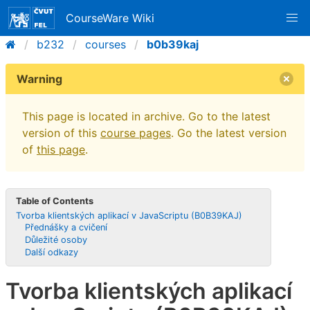
CourseWare Wiki
b232
courses
b0b39kaj
Warning
This page is located in archive. Go to the latest
version of this
course pages
. Go the latest version
of
this page
.
Table of Contents
Tvorba klientských aplikací v JavaScriptu (B0B39KAJ)
Přednášky a cvičení
Důležité osoby
Další odkazy
Tvorba klientských aplikací