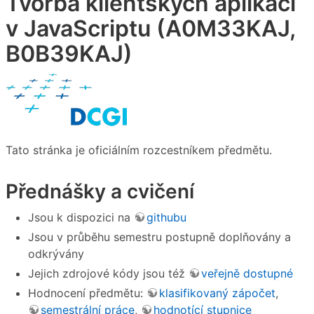
Tvorba klientských aplikací
v JavaScriptu (A0M33KAJ,
B0B39KAJ)
Tato stránka je oficiálním rozcestníkem předmětu.
Přednášky a cvičení
Jsou k dispozici na
githubu
Jsou v průběhu semestru postupně doplňovány a
odkrývány
Jejich zdrojové kódy jsou též
veřejně dostupné
Hodnocení předmětu:
klasifikovaný zápočet
,
semestrální práce
,
hodnotící stupnice