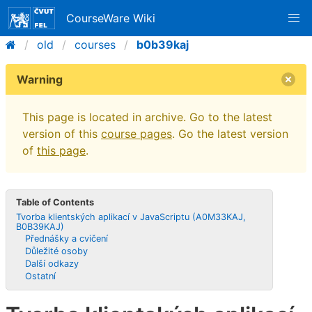
CourseWare Wiki
old
courses
b0b39kaj
Warning
This page is located in archive. Go to the latest
version of this
course pages
. Go the latest version
of
this page
.
Table of Contents
Tvorba klientských aplikací v JavaScriptu (A0M33KAJ,
B0B39KAJ)
Přednášky a cvičení
Důležité osoby
Další odkazy
Ostatní